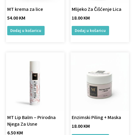
MT krema za lice
Mlijeko Za Čišćenje Lica
54.00
KM
18.00
KM
Dodaj u košaricu
Dodaj u košaricu
This
product
has
multiple
variants.
The
options
may
be
chosen
MT Lip Balm – Prirodna
Enzimski Piling + Maska
on
Njega Za Usne
18.00
KM
the
6.50
KM
product