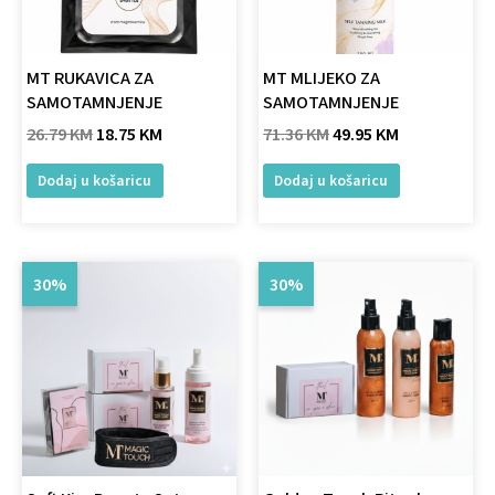
MT RUKAVICA ZA
MT MLIJEKO ZA
SAMOTAMNJENJE
SAMOTAMNJENJE
26.79
KM
18.75
KM
71.36
KM
49.95
KM
Dodaj u košaricu
Dodaj u košaricu
Original
Current
Original
Current
30%
30%
price
price
price
price
was:
is:
was:
is:
100.80 KM.
70.56 KM.
75.00 KM.
52.50 KM.