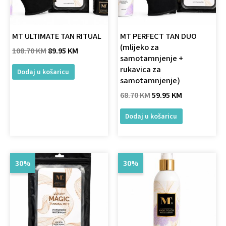
MT ULTIMATE TAN RITUAL
MT PERFECT TAN DUO
(mlijeko za
108.70
KM
89.95
KM
samotamnjenje +
rukavica za
Dodaj u košaricu
samotamnjenje)
68.70
KM
59.95
KM
Dodaj u košaricu
Original
Current
Original
Current
30%
30%
price
price
price
price
was:
is:
was:
is:
26.79 KM.
18.75 KM.
71.36 KM.
49.95 KM.