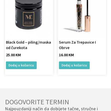
Black Gold – piling/maska
Serum Za Trepavice I
od čurekota
Obrve
25.00
KM
16.00
KM
Dodaj u košaricu
Dodaj u košaricu
DOGOVORITE TERMIN
Najpouzdaniji način da dobijete tačne, stručne i