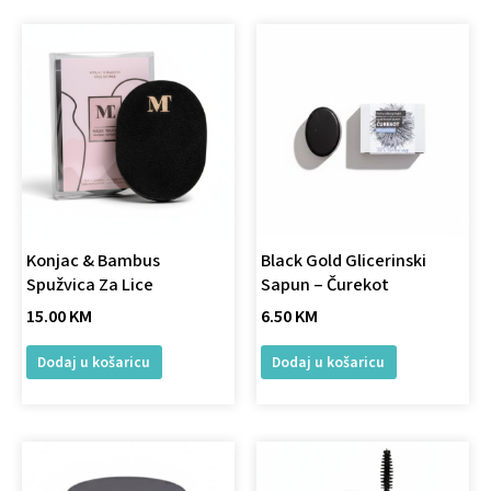
Konjac & Bambus
Black Gold Glicerinski
Spužvica Za Lice
Sapun – Čurekot
15.00
KM
6.50
KM
Dodaj u košaricu
Dodaj u košaricu