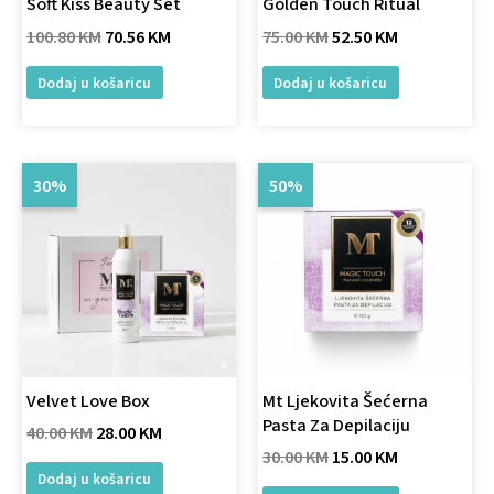
Soft Kiss Beauty Set
Golden Touch Ritual
100.80
KM
70.56
KM
75.00
KM
52.50
KM
Dodaj u košaricu
Dodaj u košaricu
Original
Current
Original
Current
30%
50%
price
price
price
price
was:
is:
was:
is:
40.00 KM.
28.00 KM.
30.00 KM.
15.00 KM.
Velvet Love Box
Mt Ljekovita Šećerna
Pasta Za Depilaciju
40.00
KM
28.00
KM
30.00
KM
15.00
KM
Dodaj u košaricu