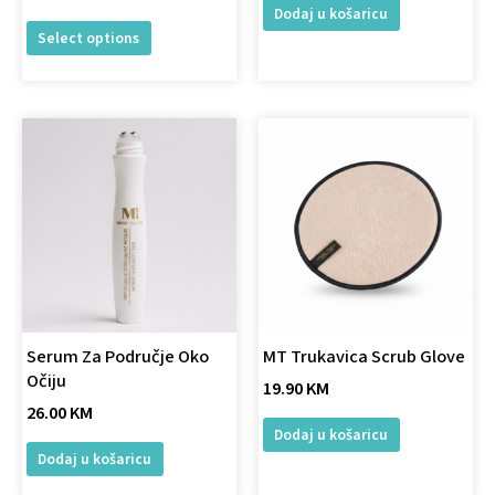
Dodaj u košaricu
page
Select options
Serum Za Područje Oko
MT Trukavica Scrub Glove
Očiju
19.90
KM
26.00
KM
Dodaj u košaricu
Dodaj u košaricu