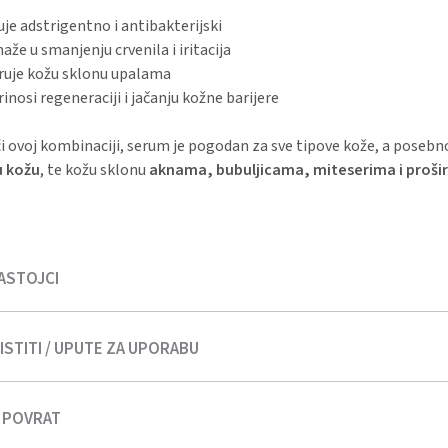
uje adstrigentno i antibakterijski
že u smanjenju crvenila i iritacija
ruje kožu sklonu upalama
inosi regeneraciji i jačanju kožne barijere
i ovoj kombinaciji, serum je pogodan za sve tipove kože, a posebn
u kožu
, te kožu sklonu
aknama, bubuljicama, miteserima i proši
ASTOJCI
STITI / UPUTE ZA UPORABU
r), Ionic Silver Water, Witch Hazel Water, Glycerin, Panthenol, X
icylic acid, BHA, AHA fruit acids
I POVRAT
ekoliko kapi seruma
na čistu i suhu kožu lica, izbjegavajući područ
no umasirajte dok se ne upije.