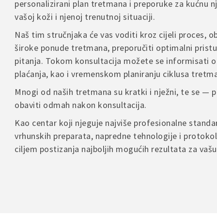
proizvoda
personalizirani plan tretmana i preporuke za kućnu 
kombinaciji
vašoj koži i njenoj trenutnoj situaciji.
Name
U slučaju r
Naš tim stručnjaka će vas voditi kroz cijeli proces, ob
kontakt for
široke ponude tretmana, preporučiti optimalni pristu
pitanja. Tokom konsultacija možete se informisati o
Save
plaćanja, kao i vremenskom planiranju ciklusa tretm
comme
Mnogi od naših tretmana su kratki i nježni, te se —
obaviti odmah nakon konsultacija.
Kao centar koji njeguje najviše profesionalne stand
A
l
vrhunskih preparata, napredne tehnologije i protokol
t
ciljem postizanja najboljih mogućih rezultata za vaš
e
r
n
a
t
i