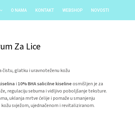
O NAMA
KONTAKT
WEBSHOP
NOVOSTI
um Za Lice
a čistu, glatku i uravnoteženu kožu
iselina
i
10% BHA salicilne kiseline
osmišljen je za
e, regulaciju sebuma i vidljivo poboljšanje teksture.
rama, uklanja mrtve ćelije i pomaže u smanjenju
ći kožu svježom, ujednačenom i revitaliziranom.