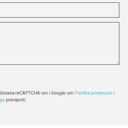
e-maila ili
 zaštićena reCAPTCHA-om i Google-om
Politika privatnosti
i
uge
primijeniti.