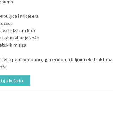
sebuma
ubuljica i mitesera
rocese
čava teksturu kože
u i obnavljanje kože
etskih mirisa
gaćena
panthenolom, glicerinom i biljnim ekstraktima
ože.
Alternative:
aj u košaricu