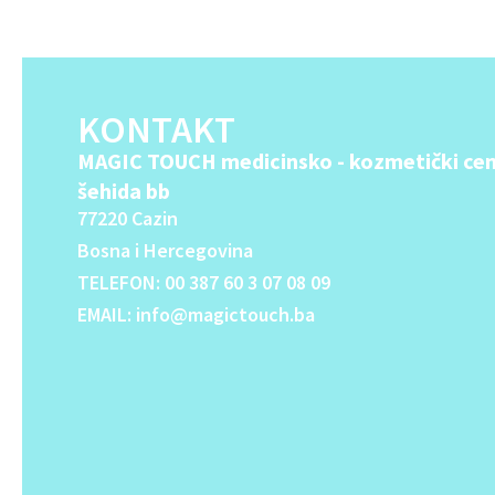
v
e
:
KONTAKT
MAGIC TOUCH medicinsko - kozmetički cen
šehida bb
77220 Cazin
Bosna i Hercegovina
TELEFON: 00 387 60 3 07 08 09
EMAIL: info@magictouch.ba