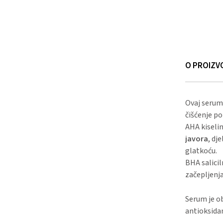
O PROIZV
Ovaj seru
čišćenje po
AHA kiselin
javora
, dj
glatkoću.
BHA salicil
začepljenja
Serum je 
antioksida