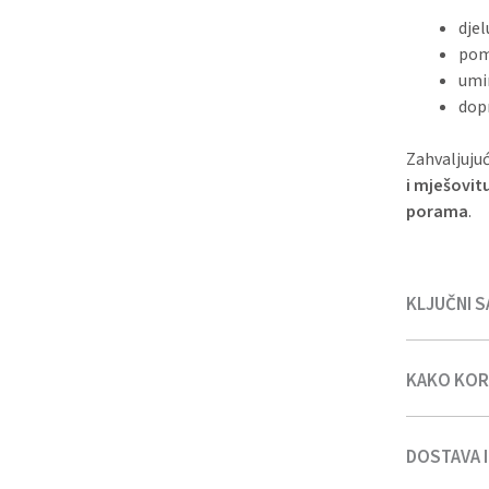
djel
poma
umi
dopr
Zahvaljujuć
i mješovit
porama
.
KLJUČNI S
KAKO KORI
Aqua (Wate
Natural sal
DOSTAVA 
Nanesite
n
očiju. Njež