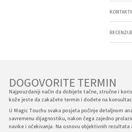
Serum se
n
KONTAKTI
Bosna i H
Dostava na
Ujutro oba
radna dana
kožu osjetl
RECENZIJ
Ukoliko im
prilikom k
– Besplatn
Učestalost
– Za narudž
Počnite s 1
There are n
Podrška za
info@magi
Inostrans
VAŽNE NA
– Kontakti
Be th
Telefon za
DOGOVORITE TERMIN
Ako rani
00 387 60 3
POVRATI I
Your em
test
na malo
Najpouzdaniji način da dobijete tačne, stručne i kori
Ako u roku 
Your 
Ukoliko ni
Radno vrij
kože jeste da zakažete termin i dođete na konsultaci
važećim pr
Ponedjeljak
Your 
Tokom ko
U Magic Touchu svaka posjeta počinje detaljnom ana
– Povrat je
retinoidima 
savremenu dijagnostiku, nakon čega zajedno prolazi
– Proizvod
Rado ćemo 
navike i očekivanja. Na osnovu objektivnih rezultata 
– Troškove 
Za optim