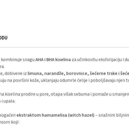
ODU
m kombinuje snagu
AHA i BHA kiselina
za učinkovitu eksfolijaciju i 
ra.
e, dobivene iz
limuna, narandže, borovnice, šećerne trske i šeć
eluju na površini kože, uklanjaju odumrle ćelije i poboljšavaju njen t
na kiselina prodire u pore, otapa višak sebuma i pomaže u smanjen
 i upala.
obogaćen
ekstraktom hamamelisa (witch hazel)
– snažnim biljni
nsom koji: