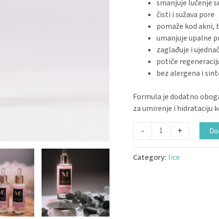
smanjuje lučenje 
čisti i sužava pore
pomaže kod akni, b
umanjuje upalne p
zaglađuje i ujedna
potiče regeneracij
bez alergena i sint
Formula je dodatno obo
za umirenje i hidrataciju k
-
+
Dod
Category:
lice