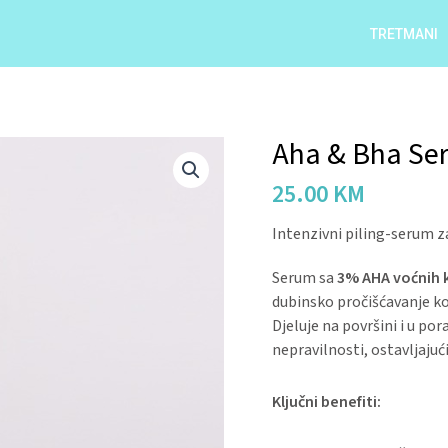
TRETMANI
Aha & Bha Ser
Aha
&
25.00
KM
Bha
Serum
Intenzivni piling-serum z
Za
Lice
Serum sa
3% AHA voćnih k
quantity
dubinsko pročišćavanje kož
Djeluje na površini i u po
nepravilnosti, ostavljaju
Ključni benefiti: