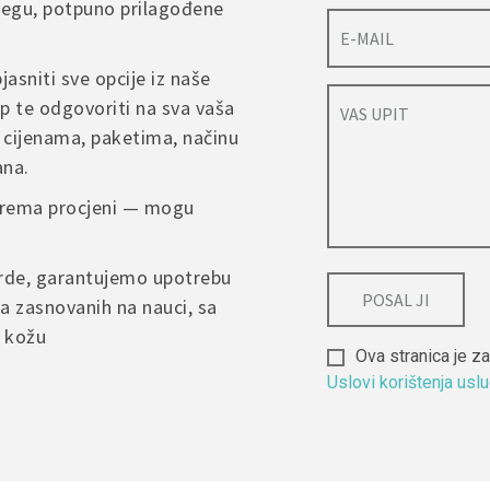
njegu, potpuno prilagođene
 s blagim proizvodima za čišćenje lica iz vaše rutine.
*
Email
*
eklamacije ili dodatnih pitanja, molimo da nas kontaktirate putem 
jasniti sve opcije iz naše
me na web stranici, kako bismo što brže riješili situaciju.
p te odgovoriti na sva vaša
 cijenama, paketima, načinu
 my name, email, and website in this browser for the next time I
ana.
nt.
 prema procjeni — mogu
arde, garantujemo upotrebu
a zasnovanih na nauci, sa
u kožu
Ova stranica je
Uslovi korištenja usl
Alternative: