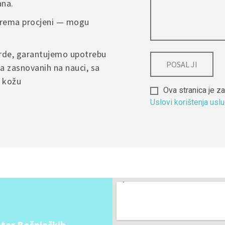
ana.
nt.
 prema procjeni — mogu
arde, garantujemo upotrebu
a zasnovanih na nauci, sa
u kožu
Ova stranica je
Uslovi korištenja usl
Alternative:
tar Bošnjačkih