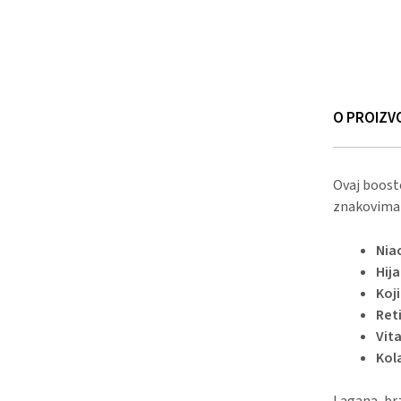
O PROIZV
Ovaj booste
znakovima s
Nia
Hija
Koji
Ret
Vit
Kol