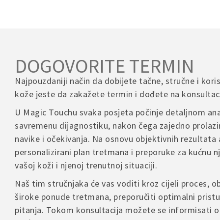
Trajanje k
– Za narudž
Koristiti 
There are n
Podrška za
uvođenja u 
info@magi
Inostrans
– Kontakti
Ujutro je
o
Be th
Telefon za
DOGOVORITE TERMIN
00 387 60 3
POVRATI I
Your em
VAŽNE NA
Najpouzdaniji način da dobijete tačne, stručne i kori
Your 
Ukoliko ni
Radno vrij
kože jeste da zakažete termin i dođete na konsultaci
Ako rani
važećim pr
Ponedjeljak
Your 
upotrebe n
U Magic Touchu svaka posjeta počinje detaljnom ana
– Povrat je
48 sati nem
savremenu dijagnostiku, nakon čega zajedno prolazi
– Proizvod
Rado ćemo 
navike i očekivanja. Na osnovu objektivnih rezultata 
– Troškove 
Izbjegav
proizvoda
personalizirani plan tretmana i preporuke za kućnu 
rutini (više
vašoj koži i njenoj trenutnoj situaciji.
Name
U slučaju r
Kod prob
Naš tim stručnjaka će vas voditi kroz cijeli proces, ob
kontakt for
za čišćenj
široke ponude tretmana, preporučiti optimalni pristu
pitanja. Tokom konsultacija možete se informisati o
Save