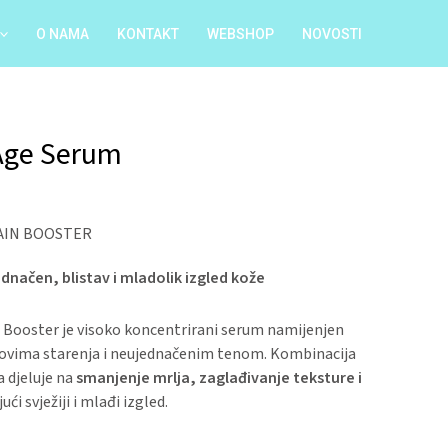
O NAMA
KONTAKT
WEBSHOP
NOVOSTI
 Age Serum
TAIN BOOSTER
dnačen, blistav i mladolik izgled kože
n Booster je visoko koncentrirani serum namijenjen
akovima starenja i neujednačenim tenom. Kombinacija
a djeluje na
smanjenje mrlja, zaglađivanje teksture i
jući svježiji i mlađi izgled.