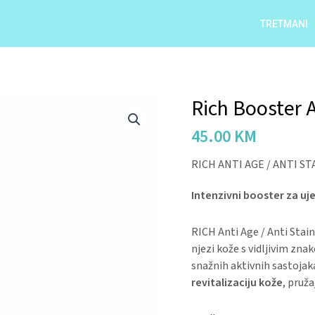
TRETMANI
Rich Booster
Rich
Booster
45.00
KM
Age
Serum
RICH ANTI AGE / ANTI S
quantity
Intenzivni booster za uje
RICH Anti Age / Anti Stai
njezi kože s vidljivim zn
snažnih aktivnih sastojak
revitalizaciju kože
, pruža