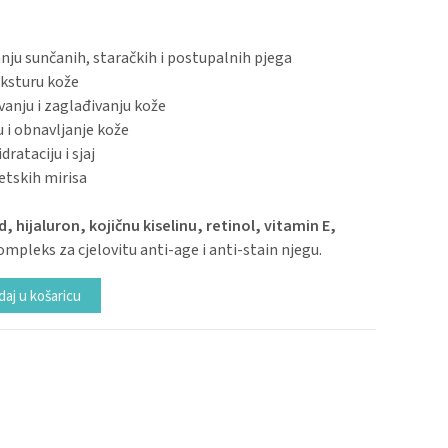
ju sunčanih, staračkih i postupalnih pjega
eksturu kože
anju i zaglađivanju kože
u i obnavljanje kože
rataciju i sjaj
etskih mirisa
, hijaluron, kojičnu kiselinu, retinol, vitamin E,
mpleks za cjelovitu anti-age i anti-stain njegu.
Alternative:
aj u košaricu