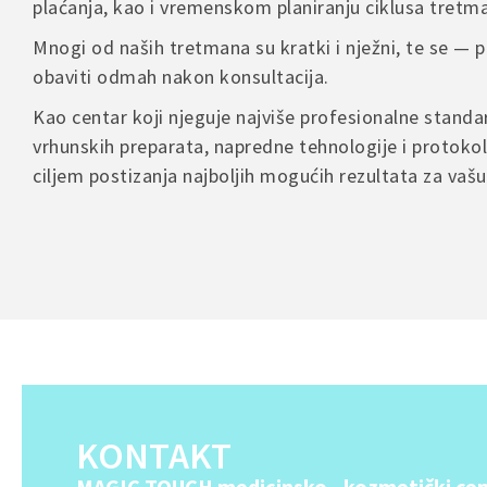
plaćanja, kao i vremenskom planiranju ciklusa tretm
comme
Mnogi od naših tretmana su kratki i nježni, te se —
obaviti odmah nakon konsultacija.
Kao centar koji njeguje najviše profesionalne stand
A
l
vrhunskih preparata, napredne tehnologije i protokol
t
ciljem postizanja najboljih mogućih rezultata za vaš
e
r
n
a
t
i
v
e
:
KONTAKT
MAGIC TOUCH medicinsko - kozmetički cen