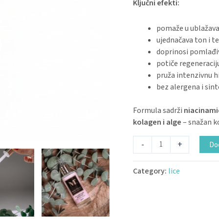
Ključni efekti:
pomaže u ublažavan
ujednačava ton i t
doprinosi pomlađiv
potiče regeneracij
pruža intenzivnu hid
bez alergena i sint
Formula sadrži
niacinamid
kolagen i alge
– snažan ko
-
+
Dod
Category:
lice