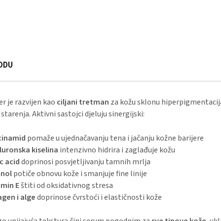
ODU
r je razvijen kao
ciljani tretman
za kožu sklonu hiperpigmentacij
tarenja. Aktivni sastojci djeluju sinergijski:
cinamid
pomaže u ujednačavanju tena i jačanju kožne barijere
luronska kiselina
intenzivno hidrira i zaglađuje kožu
c acid
doprinosi posvjetljivanju tamnih mrlja
inol
potiče obnovu kože i smanjuje fine linije
amin E
štiti od oksidativnog stresa
agen i alge
doprinose čvrstoći i elastičnosti kože