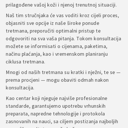
Name
*
putem e-maila ili kontakt forme na web stranici, kako bismo što brže
prilagođene vašoj koži i njenoj trenutnoj situaciji.
riješili situaciju.
Naš tim stručnjaka će vas voditi kroz cijeli proces,
objasniti sve opcije iz naše široke ponude
Email
*
tretmana, preporučiti optimalni pristup te
odgovoriti na sva vaša pitanja. Tokom konsultacija
možete se informisati o cijenama, paketima,
Save my name, email, and website in this browser for
načinu plaćanja, kao i vremenskom planiranju
the next time I comment.
ciklusa tretmana.
Mnogi od naših tretmana su kratki i nježni, te se —
A
prema procjeni — mogu obaviti odmah nakon
l
konsultacija.
t
e
Kao centar koji njeguje najviše profesionalne
r
standarde, garantujemo upotrebu vrhunskih
n
preparata, napredne tehnologije i protokola
a
t
zasnovanih na nauci, sa ciljem postizanja najboljih
i