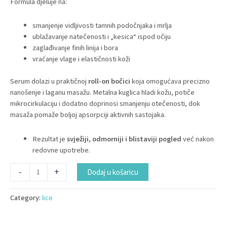
Formula djeluje na:
smanjenje vidljivosti tamnih podočnjaka i mrlja
ublažavanje natečenosti i „kesica“ ispod očiju
zaglađivanje finih linija i bora
vraćanje vlage i elastičnosti koži
Serum dolazi u praktičnoj
roll-on bočici
koja omogućava precizno
nanošenje i laganu masažu. Metalna kuglica hladi kožu, potiče
mikrocirkulaciju i dodatno doprinosi smanjenju otečenosti, dok
masaža pomaže boljoj apsorpciji aktivnih sastojaka.
Rezultat je
svježiji, odmorniji i blistaviji pogled
već nakon
redovne upotrebe.
Alternative:
-
+
Dodaj u košaricu
Category:
lice