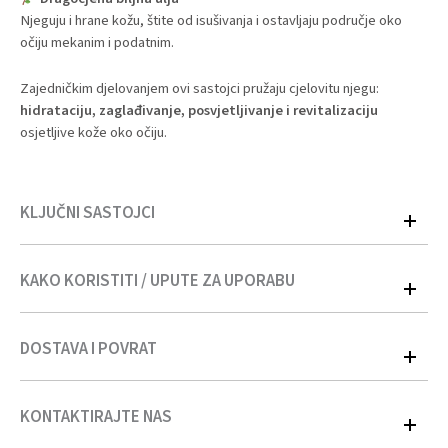
Njeguju i hrane kožu, štite od isušivanja i ostavljaju područje oko
očiju mekanim i podatnim.
Zajedničkim djelovanjem ovi sastojci pružaju cjelovitu njegu:
hidrataciju, zaglađivanje, posvjetljivanje i revitalizaciju
osjetljive kože oko očiju.
KLJUČNI SASTOJCI
KAKO KORISTITI / UPUTE ZA UPORABU
Aqua (Water), Vitamin C
(
Ascorbic Acid)
,
Hyaluronic Acid
(
Sodium
Hyaluronat)
,
Collagen
(
Hydrolyzed Collagen)
,
Caffeine
(
Caffeine)
,
Precious Plant Oils
(
Vegetable Oils (see INCI list on packaging)
DOSTAVA I POVRAT
Na čistu i suhu kožu nanesite serum pomoću
roll-on aplikatora
ispod očiju i oko orbitalne kosti. Lagano klizite kuglicom od
unutarnjeg prema vanjskom uglu oka, bez pritiska.
KONTAKTIRAJTE NAS
Bosna i Hercegovina
Nakon nanošenja, po potrebi
nježno utapkajte
vrhovima prstiju
Dostava na području Bosne i Hercegovine vrši se ekspresnom