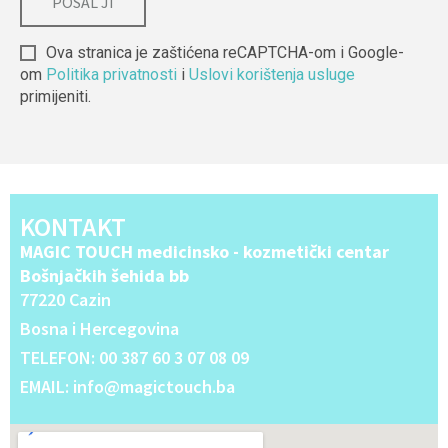
Ova stranica je zaštićena reCAPTCHA-om i Google-
om
Politika privatnosti
i
Uslovi korištenja usluge
primijeniti.
Alternative:
KONTAKT
MAGIC TOUCH medicinsko - kozmetički centar
Bošnjačkih šehida bb
77220 Cazin
Bosna i Hercegovina
TELEFON: 00 387 60 3 07 08 09
EMAIL: info@magictouch.ba