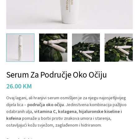
Serum Za Područje Oko Očiju
26.00
KM
Ovaj lagani, ali hranjivi serum osmišljen je za njegu najosjetljivijeg
dijela lica –
područja oko očiju
. Jedinstvena kombinacija pažljivo
odabranih ulja,
vitamina C, kolagena, hijaluronske kiseline i
kofeina
pomaže u borbi protiv znakova umora i starenja,
ostavljajući kožu svježom, zaglađenom i hidriranom.