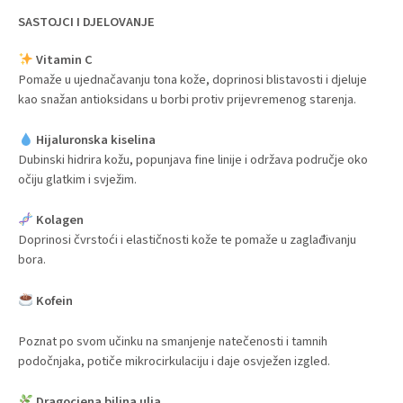
SASTOJCI I DJELOVANJE
Vitamin C
Pomaže u ujednačavanju tona kože, doprinosi blistavosti i djeluje
kao snažan antioksidans u borbi protiv prijevremenog starenja.
Hijaluronska kiselina
Dubinski hidrira kožu, popunjava fine linije i održava područje oko
očiju glatkim i svježim.
Kolagen
Doprinosi čvrstoći i elastičnosti kože te pomaže u zaglađivanju
bora.
Kofein
Poznat po svom učinku na smanjenje natečenosti i tamnih
podočnjaka, potiče mikrocirkulaciju i daje osvježen izgled.
Dragocjena biljna ulja