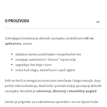
O PROIZVODU
Zahvaljujući kombinaciji aktivnih sastojaka i praktičnom
roll-on
aplikatoru
, serum:
ublažava tamne podočnjake i neujednačen ten
smanjuje natečenost i “kesice” ispod očiju
zaglađuje fine linije i bore
vraća koži vlagu, elastičnost i svjež izgled
Roll-on bočica omogućava precizno nanošenje i blagu masažu, koja
potiče mikrocirkulaciju, hladi kožu i pomaže boljoj apsorpciji aktivnih
sastojaka. Rezultat je
odmorniji, blistaviji i mladolikiji pogled
.
Serum je pogodan za svakodnevnu upotrebu i za sve tipove kože.