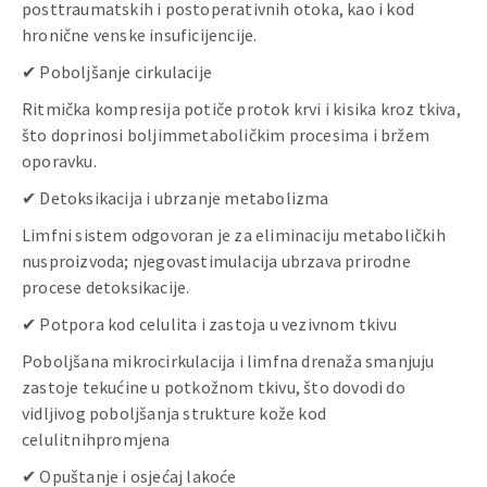
posttraumatskih i postoperativnih otoka, kao i kod
hronične venske insuficijencije.
✔ Poboljšanje cirkulacije
Ritmička kompresija potiče protok krvi i kisika kroz tkiva,
što doprinosi boljimmetaboličkim procesima i bržem
oporavku.
✔ Detoksikacija i ubrzanje metabolizma
Limfni sistem odgovoran je za eliminaciju metaboličkih
nusproizvoda; njegovastimulacija ubrzava prirodne
procese detoksikacije.
✔ Potpora kod celulita i zastoja u vezivnom tkivu
Poboljšana mikrocirkulacija i limfna drenaža smanjuju
zastoje tekućine u potkožnom tkivu, što dovodi do
vidljivog poboljšanja strukture kože kod
celulitnihpromjena
✔ Opuštanje i osjećaj lakoće