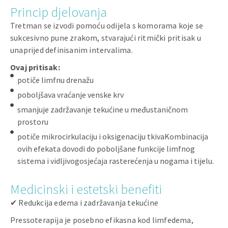
Princip djelovanja
Tretman se izvodi pomoću odijela s komorama koje se
sukcesivno pune zrakom, stvarajući ritmički pritisak u
unaprijed definisanim intervalima.
Ovaj pritisak:
potiče limfnu drenažu
poboljšava vraćanje venske krv
smanjuje zadržavanje tekućine u međustaničnom
prostoru
potiče mikrocirkulaciju i oksigenaciju tkivaKombinacija
ovih efekata dovodi do poboljšane funkcije limfnog
sistema i vidljivogosjećaja rasterećenja u nogama i tijelu.
Medicinski i estetski benefiti
✔ Redukcija edema i zadržavanja tekućine
Pressoterapija je posebno efikasna kod limfedema,