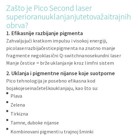
Zašto je Pico Second laser
superioranuuklanjanjutetovažaitrajnih
obrva?
1. Efikasnije razbijanje pigmenta
Zahvaljujući kratkom impulsu i visokoj energiji,
picolaserrazbijačesticepigmenta na znatno manje
fragmente negoklasični Q-switchnanosekundni laser
Manje čestice = brže uklanjanje kroz limfni sistem
2. Uklanja i pigmentne nijanse koje suotporne
Pico tehnologija je posebno efikasna kod
bojakojeseinačeteškouklanjaju, kao što su:
Plava
Zelena
Tirkizna
Tamne, duboke nijanse
Kombinovani pigmenti u trajnoj šminki