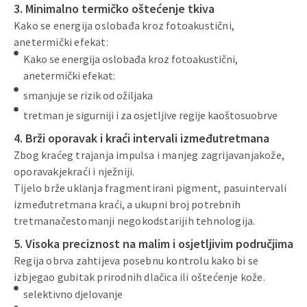
3. Minimalno termičko oštećenje tkiva
Kako se energija oslobađa kroz fotoakustični,
anetermički efekat:
Kako se energija oslobađa kroz fotoakustični,
anetermički efekat:
smanjuje se rizik od ožiljaka
tretman je sigurniji i za osjetljive regije kaoštosuobrve
4. Brži oporavak i kraći intervali izmeđutretmana
Zbog kraćeg trajanja impulsa i manjeg zagrijavanjakože,
oporavakjekraći i nježniji.
Tijelo brže uklanja fragmentirani pigment, pasuintervali
izmeđutretmana kraći, a ukupni broj potrebnih
tretmanačestomanji negokodstarijih tehnologija.
5. Visoka preciznost na malim i osjetljivim područjima
Regija obrva zahtijeva posebnu kontrolu kako bi se
izbjegao gubitak prirodnih dlačica ili oštećenje kože.
selektivno djelovanje