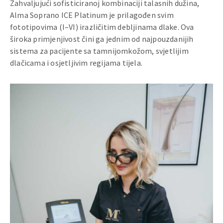
Zahvaljujući sofisticiranoj kombinaciji talasnih dužina,
Alma Soprano ICE Platinum je prilagođen svim
fototipovima (I–VI) irazličitim debljinama dlake. Ova
široka primjenjivost čini ga jednim od najpouzdanijih
sistema za pacijente sa tamnijomkožom, svjetlijim
dlačicama i osjetljivim regijama tijela.