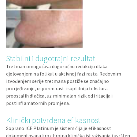
Stabilni i dugotrajni rezultati
Tretman omogućava dugoročnu redukciju dlaka
djelovanjem na folikul u aktivnoj fazi rasta. Redovnim
izvođenjem serije tretmana postiže se značajno
prorjeđivanje, usporen rast i suptilnija tekstura
preostalih dlačica, uz minimalan rizik od iritacija i
postinflamatornih promjena.
Klinički potvrđena efikasnost
Soprano ICE Platinum je sistem čija je efikasnost
dokumentovana kroz brojna klinička istraživanja i uvršten