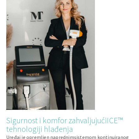
Sigurnost i komfor zahvaljujućiICE™
tehnologiji hlađenja
Uređaj je opremljen naprednimsistemom kontinuiranog