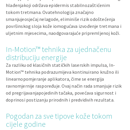
hlađenjakoji održava epidermis stabilnozaštićenim
tokom tretmana. Ovatehnologija značajno
smanjujeosjećaj nelagode, eliminiše rizik odoštećenja
površinskog sloja kože iomogućava izvođenje tretmana i
uljetnim mjesecima, naodgovarajuće pripremljenoj koži.
In-Motion™ tehnika za ujednačenu
distribuciju energije
Za razliku od klasičnih statičkih laserskih impulsa, In-
Motion™ tehnika podrazumijeva kontinuirano kružno ili
linearnopomjeranje aplikatora, čime se energija
ravnomjernije raspoređuje. Ovaj način rada smanjuje rizik
od pregrijavanjapojedinih tačaka, povećava sigurnost i
doprinosi postizanju prirodnih i predvidivih rezultata.
Pogodan za sve tipove kože tokom
cijele godine