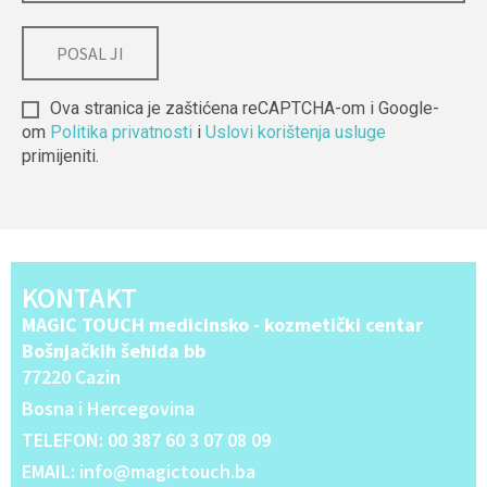
Ova stranica je zaštićena reCAPTCHA-om i Google-
om
Politika privatnosti
i
Uslovi korištenja usluge
primijeniti.
Alternative:
KONTAKT
MAGIC TOUCH medicinsko - kozmetički centar
Bošnjačkih šehida bb
77220 Cazin
Bosna i Hercegovina
TELEFON: 00 387 60 3 07 08 09
EMAIL: info@magictouch.ba