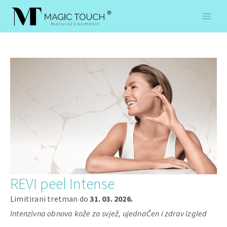
Skip
to
content
REVI peel Intense
Limitirani tretman do
31. 03. 2026.
Intenzivna obnova kože za svjež, ujednaČen i zdrav izgled