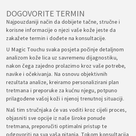
povrat u skladu sa važećim propisima.
Potassium Sorbate, Tocopheryl Acetate, Polysorbate 20, Citric
kružnim pokretima dok se potpuno ne upije.
Acid, Vanilla extract
Rado ćemo vam pomoći i odgovoriti na sva vaša pitanja u najkraćem
DOGOVORITE TERMIN
Be the first to review “Velvet Love Box”
– Povrat je moguće izvršiti u roku od
14 dana od dana prijema
mogućem roku.
Koristiti
svakodnevno
, ujutro i/ili navečer, ili po potrebi, kako bi
Your email address will not be published.
Required fields
Najpouzdaniji način da dobijete tačne, stručne i
pošiljke
koža ostala hidrirana, mekana i njegovana.
are marked
*
korisne informacije o njezi vaše kože jeste da
– Proizvod mora biti
nekorišten, neoštećen i u originalnom
pakovanju
Your rating
*
zakažete termin i dođete na konsultacije.
SAVJETI ZA UPOTREBU
– Troškove povrata snosi kupac, osim u slučaju greške prilikom
Your review
*
U Magic Touchu svaka posjeta počinje detaljnom
isporuke ili oštećenja proizvoda
Za najbolji učinak, nanosite mlijeko
nakon tuširanja
, kada je koža
analizom kože lica uz savremenu dijagnostiku,
najprijemčivija za hidrataciju.
U slučaju reklamacije ili dodatnih pitanja, molimo da nas kontaktirate
nakon čega zajedno prolazimo kroz vaše potrebe,
Posebnu pažnju posvetite suhim područjima poput laktova, koljena i
putem e-maila ili kontakt forme na web stranici, kako bismo što brže
potkoljenica.
navike i očekivanja. Na osnovu objektivnih
riješili situaciju.
Redovnom upotrebom sprječavate osjećaj zatezanja, suhoće i
rezultata analize, kreiramo personalizirani plan
perutanja kože.
Name
*
tretmana i preporuke za kućnu njegu, potpuno
Prije nanošenja mlijeka, povremeno koristite piling za tijelo kako
prilagođene vašoj koži i njenoj trenutnoj situaciji.
biste uklonili odumrle stanice i omogućili bolju apsorpciju hranjivih
sastojaka.
Naš tim stručnjaka će vas voditi kroz cijeli proces,
Email
*
objasniti sve opcije iz naše široke ponude
Idealno za svakodnevnu njegu tokom cijele godine, a posebno u
tretmana, preporučiti optimalni pristup te
hladnijem periodu kada je koža sklonija isušivanju.
odgovoriti na sva vaša pitanja. Tokom konsultacija