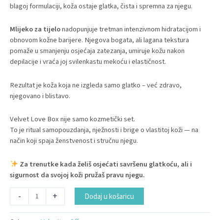
blagoj formulaciji, koža ostaje glatka, čista i spremna za njegu.
Mlijeko za tijelo
nadopunjuje tretman intenzivnom hidratacijom i
obnovom kožne barijere. Njegova bogata, ali lagana tekstura
pomaže u smanjenju osjećaja zatezanja, umiruje kožu nakon
depilacije i vraća joj svilenkastu mekoću i elastičnost.
Rezultat je koža koja ne izgleda samo glatko – već zdravo,
njegovano i blistavo.
Velvet Love Box nije samo kozmetički set.
To je ritual samopouzdanja, nježnosti i brige o vlastitoj koži — na
način koji spaja ženstvenost i stručnu njegu.
Za trenutke kada želiš osjećati savršenu glatkoću, ali i
sigurnost da svojoj koži pružaš pravu njegu.
Alternative:
-
+
Dodaj u košaricu