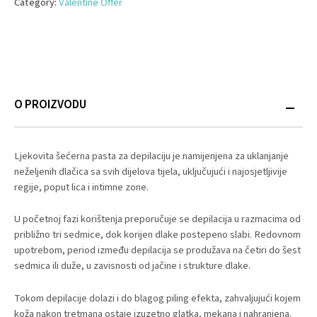
Category:
Valentine Offer
O PROIZVODU
Ljekovita šećerna pasta za depilaciju je namijenjena za uklanjanje
neželjenih dlačica sa svih dijelova tijela, uključujući i najosjetljivije
regije, poput lica i intimne zone.
U početnoj fazi korištenja preporučuje se depilacija u razmacima od
približno tri sedmice, dok korijen dlake postepeno slabi. Redovnom
upotrebom, period između depilacija se produžava na četiri do šest
sedmica ili duže, u zavisnosti od jačine i strukture dlake.
Tokom depilacije dolazi i do blagog piling efekta, zahvaljujući kojem
koža nakon tretmana ostaje izuzetno glatka, mekana i nahranjena.