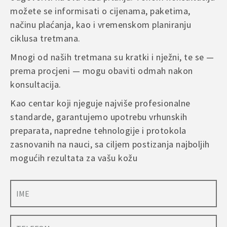
Save my name, email, and website in this browser for
možete se informisati o cijenama, paketima,
the next time I comment.
načinu plaćanja, kao i vremenskom planiranju
ciklusa tretmana.
A
Mnogi od naših tretmana su kratki i nježni, te se —
l
prema procjeni — mogu obaviti odmah nakon
t
konsultacija.
e
r
Kao centar koji njeguje najviše profesionalne
n
standarde, garantujemo upotrebu vrhunskih
a
preparata, napredne tehnologije i protokola
t
i
zasnovanih na nauci, sa ciljem postizanja najboljih
v
mogućih rezultata za vašu kožu
e
: