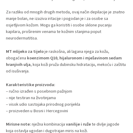
Za razliku od mnogih drugih metoda, ovaj način depilacije je znatno
manje bolan, ne izaziva iritacije i pogodan je i za osobe sa
osjetljivom kožom. Mogu ga koristiti i osobe sklone pucanju
kapilara, proširenim venama te kožnim stanjima poput
neurodermatitisa.
MT mlijeko za tijelo
je raskošna, ali lagana njega za kožu,
obogaćena
koenzimom Q10, hijaluronom i mješavinom sedam
hranjivih ulja
, koja koži pruža dubinsku hidrataciju, mekoću i zaštitu
od isušivanja.
Karakteristike proizvoda:
– ručno izrađen s posebnom pažnjom
– nije testiran na životinjama
– visok udio sastojaka prirodnog porijekla
– proizveden u Bosni i Hercegovini
Mirisne note:
nježna kombinacija
vanilije i ruže
te divlje jagode
koja ostavlja ugodan i dugotrajan miris na koži.