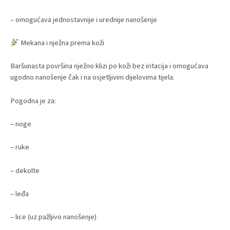
– omogućava jednostavnije i urednije nanošenje
Mekana i nježna prema koži
Baršunasta površina nježno klizi po koži bez iritacija i omogućava
ugodno nanošenje čak i na osjetljivim dijelovima tijela.
Pogodna je za:
– noge
– ruke
– dekolte
– leđa
– lice (uz pažljivo nanošenje)