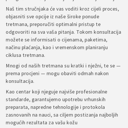
U slučaju reklamacije ili dodatnih pitanja, molimo da nas kontaktirate
Naš tim stručnjaka će vas voditi kroz cijeli proces,
putem e-maila ili kontakt forme na web stranici, kako bismo što brže
objasniti sve opcije iz naše široke ponude
riješili situaciju.
Email
*
tretmana, preporučiti optimalni pristup te
odgovoriti na sva vaša pitanja. Tokom konsultacija
možete se informisati o cijenama, paketima,
Save my name, email, and website in this browser for
načinu plaćanja, kao i vremenskom planiranju
the next time I comment.
ciklusa tretmana.
Mnogi od naših tretmana su kratki i nježni, te se —
A
prema procjeni — mogu obaviti odmah nakon
l
konsultacija.
t
e
Kao centar koji njeguje najviše profesionalne
r
standarde, garantujemo upotrebu vrhunskih
n
preparata, napredne tehnologije i protokola
a
zasnovanih na nauci, sa ciljem postizanja najboljih
t
i
mogućih rezultata za vašu kožu
v