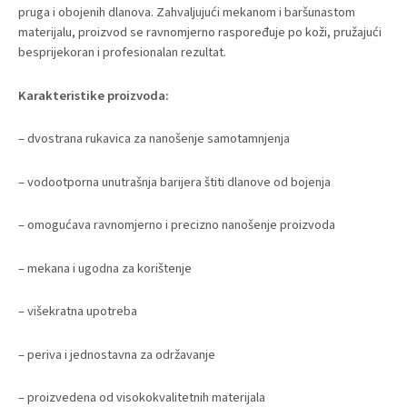
pruga i obojenih dlanova. Zahvaljujući mekanom i baršunastom
materijalu, proizvod se ravnomjerno raspoređuje po koži, pružajući
besprijekoran i profesionalan rezultat.
Karakteristike proizvoda:
– dvostrana rukavica za nanošenje samotamnjenja
– vodootporna unutrašnja barijera štiti dlanove od bojenja
– omogućava ravnomjerno i precizno nanošenje proizvoda
– mekana i ugodna za korištenje
– višekratna upotreba
– periva i jednostavna za održavanje
– proizvedena od visokokvalitetnih materijala