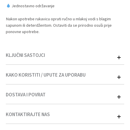
Jednostavno održavanje
Nakon upotrebe rukavicu oprati ručno u mlakoj vodi s blagim
sapunom ili deterdžentom. Ostaviti da se prirodno osuši prije
ponovne upotrebe.
KLJUČNI SASTOJCI
KAKO KORISTITI / UPUTE ZA UPORABU
100% natural
DOSTAVA I POVRAT
Nanesite manju količinu MT proizvoda za samotamnjenje direktno
na rukavicu. Kružnim pokretima ravnomjerno rasporedite proizvod
po koži. Za područja poput laktova, koljena i gležnjeva koristite
KONTAKTIRAJTE NAS
manju količinu proizvoda.
Bosna i Hercegovina
Dostava na području Bosne i Hercegovine vrši se
ekspresnom
Nakon završetka nanošenja operite rukavicu i ostavite da se osuši.
dostavom u roku od 2–4 radna dana
.