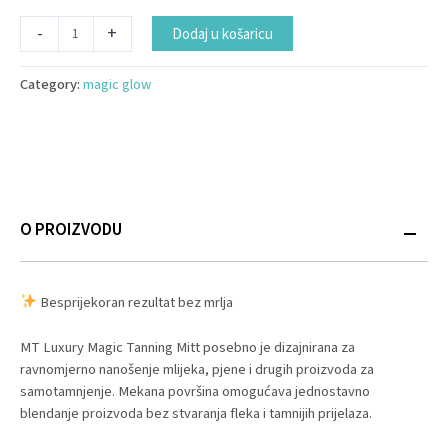
Alternative:
-
+
Dodaj u košaricu
Category:
magic glow
O PROIZVODU
Besprijekoran rezultat bez mrlja
MT Luxury Magic Tanning Mitt posebno je dizajnirana za
ravnomjerno nanošenje mlijeka, pjene i drugih proizvoda za
samotamnjenje. Mekana površina omogućava jednostavno
blendanje proizvoda bez stvaranja fleka i tamnijih prijelaza.