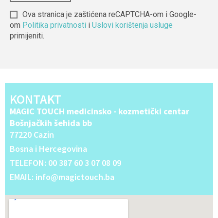
Ova stranica je zaštićena reCAPTCHA-om i Google-
om
Politika privatnosti
i
Uslovi korištenja usluge
primijeniti.
Alternative:
KONTAKT
MAGIC TOUCH medicinsko - kozmetički centar
Bošnjačkih šehida bb
77220 Cazin
Bosna i Hercegovina
TELEFON: 00 387 60 3 07 08 09
EMAIL: info@magictouch.ba