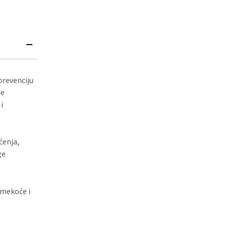
prevenciju
je
i
ćenja,
ge
j mekoće i