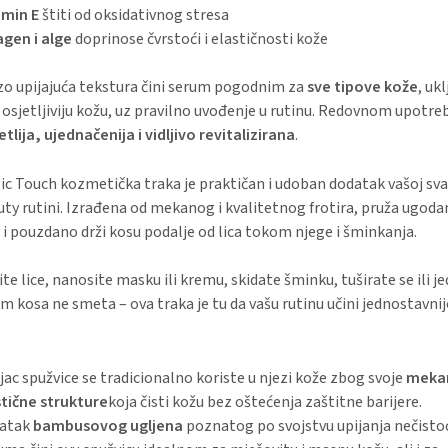
amin E
štiti od oksidativnog stresa
agen i alge
doprinose čvrstoći i elastičnosti kože
zo upijajuća tekstura čini serum pogodnim za
sve tipove kože
, ukl
 osjetljiviju kožu, uz pravilno uvođenje u rutinu. Redovnom upotr
etlija, ujednačenija i vidljivo revitalizirana
.
ic Touch kozmetička traka je praktičan i udoban dodatak vašoj sv
ty rutini. Izrađena od mekanog i kvalitetnog frotira, pruža ugoda
 i pouzdano drži kosu podalje od lica tokom njege i šminkanja.
tite lice, nanosite masku ili kremu, skidate šminku, tuširate se ili 
am kosa ne smeta – ova traka je tu da vašu rutinu učini jednostavni
.
ac spužvice se tradicionalno koriste u njezi kože zbog svoje
meka
stične strukture
koja čisti kožu bez oštećenja zaštitne barijere.
atak
bambusovog ugljena
poznatog po svojstvu upijanja nečistoć