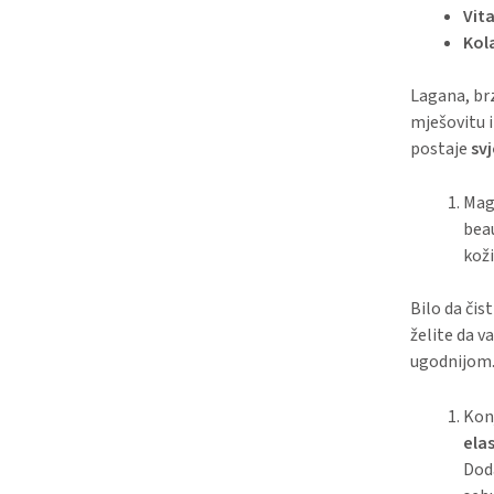
Vit
Kol
Lagana, br
mješovitu i
postaje
svj
Mag
beau
koži
Bilo da čis
želite da v
ugodnijom
Konj
ela
Dod