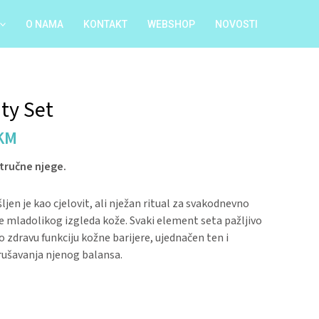
O NAMA
KONTAKT
WEBSHOP
NOVOSTI
al
Current
ty Set
price
KM
is:
 KM.
70.56 KM.
tručne njege.
ljen je kao cjelovit, ali nježan ritual za svakodnevno
je mladolikog izgleda kože. Svaki element seta pažljivo
 zdravu funkciju kožne barijere, ujednačen ten i
arušavanja njenog balansa.