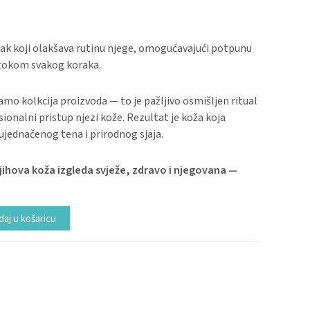
tak koji olakšava rutinu njege, omogućavajući potpunu
 tokom svakog koraka.
samo kolkcija proizvoda — to je pažljivo osmišljen ritual
esionalni pristup njezi kože. Rezultat je koža koja
ujednačenog tena i prirodnog sjaja.
njihova koža izgleda svježe, zdravo i njegovana —
Alternative:
aj u košaricu