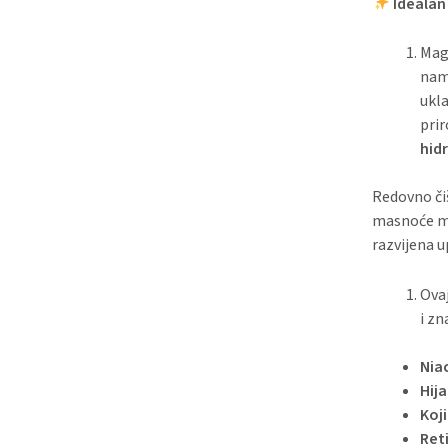
Idealan
Magi
nam
ukla
pri
hid
Redovno čiš
masnoće mo
razvijena u
Ovaj
i zn
Nia
Hij
Koj
Ret