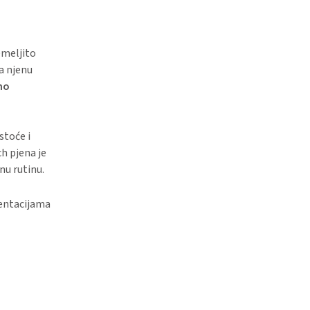
emeljito
va njenu
dno
stoće i
h pjena je
nu rutinu.
entacijama