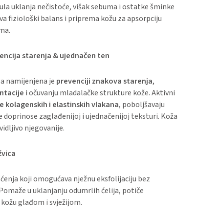
mula uklanja nečistoće, višak sebuma i ostatke šminke
va fiziološki balans i priprema kožu za apsorpciju
uma.
ncija starenja & ujednačen ten
a namijenjena je
prevenciji znakova starenja
,
ntacije
i očuvanju mladalačke strukture kože. Aktivni
e kolagenskih i elastinskih vlakana
, poboljšavaju
e doprinose zaglađenijoj i ujednačenijoj teksturi. Koža
 vidljivo njegovanije.
žvica
šćenja koji omogućava nježnu eksfolijaciju bez
 Pomaže u uklanjanju odumrlih ćelija, potiče
a kožu glađom i svježijom.