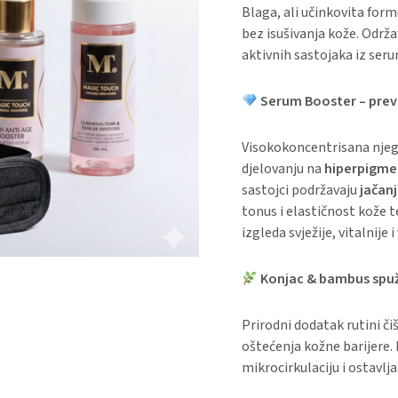
Blaga, ali učinkovita for
bez isušivanja kože. Održa
aktivnih sastojaka iz ser
Serum Booster – preve
Visokokoncentrisana njeg
djelovanju na
hiperpigme
sastojci podržavaju
jačanj
tonus i elastičnost kože t
izgleda svježije, vitalnije i
Konjac & bambus spu
Prirodni dodatak rutini či
oštećenja kožne barijere.
mikrocirkulaciju i ostavlj