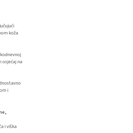
jučujući
ebom koža
akodnevnoj
n osjećaj na
jednostavno
jom i
ne,
a i viška