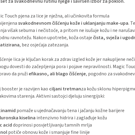
 set za svakodnevnu rutinu njege i savršen izbor za poklon.
c Touch pjena za lice je nježna, ali učinkovita formula
ijenjena
svakodnevnom čišćenju kože i uklanjanju make-upa
. T
nja višak sebuma i nečistoće, a pritom ne isušuje kožu i ne naruša
rodnu ravnotežu. Nakon upotrebe, koža ostaje
čista, svježa i ugo
ratizirana
, bez osjećaja zatezanja.
ćenje lica je ključan korak za zdrav izgled kože jer nakupljene neči
gu dovesti do začepljenja pora i pojave nepravilnosti. Magic Touc
pravo da pruži
efikasno, ali blago čišćenje
, pogodno za svakodnev
 booster je razvijen kao
ciljani tretman
za kožu sklonu hiperpigm
akovima starenja. Aktivni sastojci djeluju sinergijski:
cinamid
pomaže u ujednačavanju tena i jačanju kožne barijere
aluronska kiselina
intenzivno hidrira i zaglađuje kožu
ic acid
doprinosi posvjetljivanju tamnih mrlja
inol
potiče obnovu kože i smanjuje fine linije