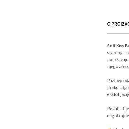
O PROIZV
Soft Kiss 
starenja i 
podržavaju 
njegovano.
Pažljivo od
preko cilja
eksfolijaci
Rezultat je
dugotrajne