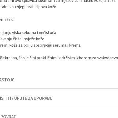
ma čini ovu spužvicu idealnom za mješovitu i masnu kožu, ali i za
odnevnu njegu svih tipova kože.
omaže u:
njanju viška sebuma i nečistoća
avanju čiste i svježe kože
remi kože za bolju apsorpciju seruma i krema
 višekratna, što je čini praktičnim i održivim izborom za svakodnevn
ASTOJCI
STITI / UPUTE ZA UPORABU
), Cocamidopropyl Betaine, Glycerin, Panthenol, Ionic Silver Wat
t, Chamomilla (Chamomille) extract, Mallow (Althea officinalis) e
eniaca (Apricot)Karnel Oil, Rosa Damascena (Rose) Flower Wate
I POVRAT