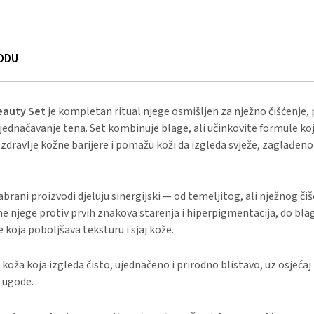
ODU
Beauty Set
je kompletan ritual njege osmišljen za nježno čišćenje, 
ujednačavanje tena. Set kombinuje blage, ali učinkovite formule ko
zdravlje kožne barijere i pomažu koži da izgleda svježe, zaglađeno 
abrani proizvodi djeluju sinergijski — od temeljitog, ali nježnog čiš
ne njege protiv prvih znakova starenja i hiperpigmentacija, do bla
je koja poboljšava teksturu i sjaj kože.
 koža koja izgleda čisto, ujednačeno i prirodno blistavo, uz osjeća
 ugode.