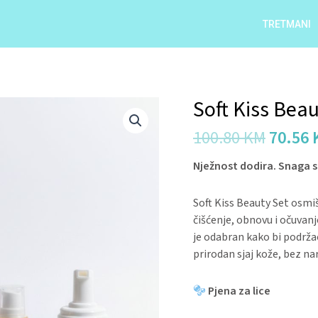
TRETMANI
Origin
Soft Kiss Beau
Soft
price
Kiss
100.80
KM
70.56
was:
Beauty
100.80
Set
Nježnost dodira. Snaga s
quantity
Soft Kiss Beauty Set osmiš
čišćenje, obnovu i očuvan
je odabran kako bi podržao
prirodan sjaj kože, bez n
Pjena za lice