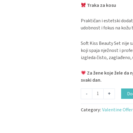
Traka za kosu
Praktičan i estetski doda
udobnost i fokus na kožu
Soft Kiss Beauty Set nije 
koji spaja nježnost i prof
izgleda čisto, zaglađeno, 
Za žene koje žele da 
svaki dan.
-
+
Dod
Category:
Valentine Offer