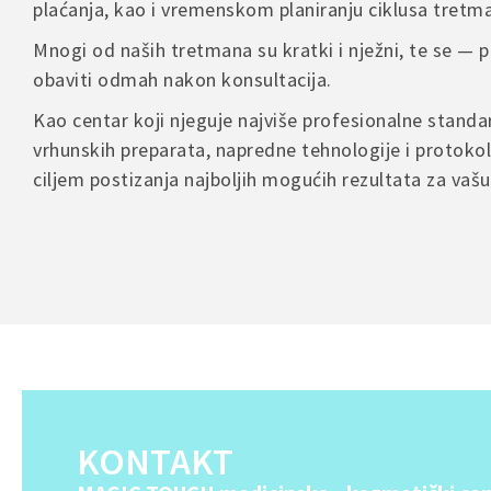
plaćanja, kao i vremenskom planiranju ciklusa tretm
comme
Mnogi od naših tretmana su kratki i nježni, te se —
obaviti odmah nakon konsultacija.
Kao centar koji njeguje najviše profesionalne stand
A
l
vrhunskih preparata, napredne tehnologije i protokol
t
ciljem postizanja najboljih mogućih rezultata za vaš
e
r
n
a
t
i
v
e
:
KONTAKT