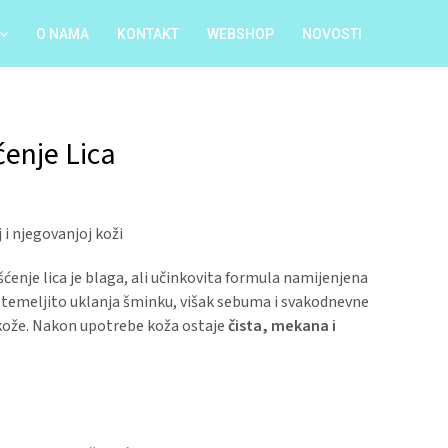
O NAMA
KONTAKT
WEBSHOP
NOVOSTI
ćenje Lica
 i njegovanjoj koži
ćenje lica je blaga, ali učinkovita formula namijenjena
a temeljito uklanja šminku, višak sebuma i svakodnevne
 kože. Nakon upotrebe koža ostaje
čista, mekana i