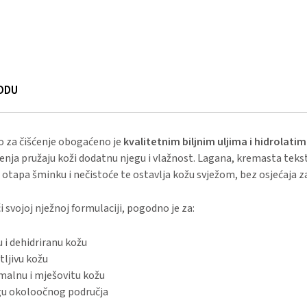
ODU
o za čišćenje obogaćeno je
kvalitetnim biljnim uljima i hidrolati
nja pružaju koži dodatnu njegu i vlažnost. Lagana, kremasta teks
otapa šminku i nečistoće te ostavlja kožu svježom, bez osjećaja z
i svojoj nježnoj formulaciji, pogodno je za:
 i dehidriranu kožu
tljivu kožu
malnu i mješovitu kožu
gu okoloočnog područja