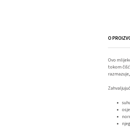
O PROIZV
Ovo mlijek
tokom čišće
razmazuje, 
Zahvaljujuć
suhu
osje
nor
nje