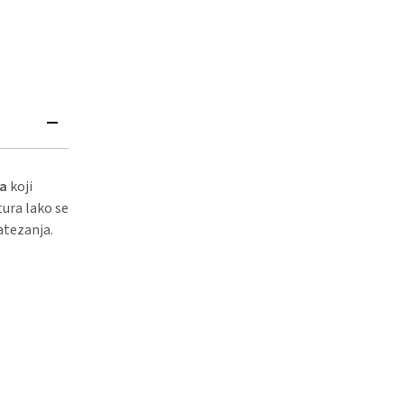
ma
koji
tura lako se
atezanja.