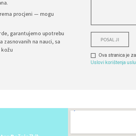
ana.
nt.
 prema procjeni — mogu
arde, garantujemo upotrebu
a zasnovanih na nauci, sa
u kožu
Ova stranica je
Uslovi korištenja usl
Alternative: