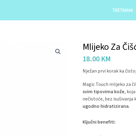
TRETMANI
Mlijeko Za Čiš
Mlijeko
Za
18.00
KM
Čišćenje
Lica
Nježan prvi korak ka čistoj
quantity
Magic Touch mlijeko za čiš
svim tipovima kože
, koj
nečistoće, bez isušivanja
ugodno hidratizirana
.
Ključni benefiti: