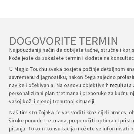
– Za narudž
There are n
Podrška za
Pogodno za
info@magi
Inostrans
– Kontakti
Be th
Telefon za
DOGOVORITE TERMIN
00 387 60 3
POVRATI I
Your em
Najpouzdaniji način da dobijete tačne, stručne i kori
Your 
Ukoliko ni
Radno vrij
kože jeste da zakažete termin i dođete na konsultaci
važećim pr
Ponedjeljak
Your 
U Magic Touchu svaka posjeta počinje detaljnom ana
– Povrat je
savremenu dijagnostiku, nakon čega zajedno prolazi
– Proizvod
Rado ćemo 
navike i očekivanja. Na osnovu objektivnih rezultata 
– Troškove 
proizvoda
personalizirani plan tretmana i preporuke za kućnu 
vašoj koži i njenoj trenutnoj situaciji.
Name
U slučaju r
Naš tim stručnjaka će vas voditi kroz cijeli proces, ob
kontakt for
široke ponude tretmana, preporučiti optimalni pristu
pitanja. Tokom konsultacija možete se informisati o
Save