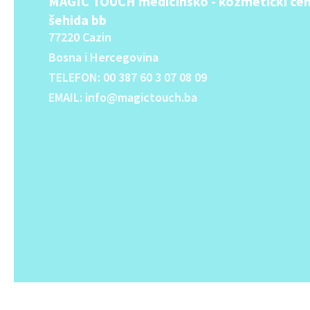
MAGIC TOUCH medicinsko - kozmetički cen
šehida bb
77220 Cazin
Bosna i Hercegovina
TELEFON: 00 387 60 3 07 08 09
EMAIL: info@magictouch.ba