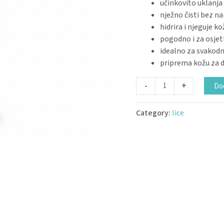
učinkovito uklanja
nježno čisti bez n
hidrira i njeguje ko
pogodno i za osjetl
idealno za svakod
priprema kožu za d
-
+
Dod
Category:
lice