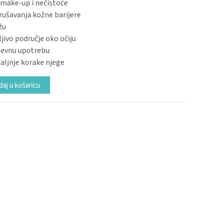
 make-up i nečistoće
arušavanja kožne barijere
žu
jivo područje oko očiju
nevnu upotrebu
aljnje korake njege
Alternative:
aj u košaricu