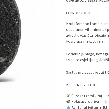
osjetljivog vlasišta. Pogo
O PROIZVODU
Kruti šampon kombinuje
odabranim vitaminima i pr
zdravlju vlasišta. Djeluje
kosi vraća mekoću i sjaj.
Formula je blaga, bez agre
izrazito osjetljivog vlasiš
Sastav proizvoda je
zašti
KLJUČNI SASTOJCI
Čurekot (crni kim)
– um
Kokosovi derivati
– bl
Pantenol (vitamin B5)