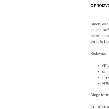
O PROIZV
Black Gold
kako bi kož
hidrolipidn
svrbežu i is
Redovnom 
čišć
umir
mek
vidl
Blaga form
KLJUČNI S