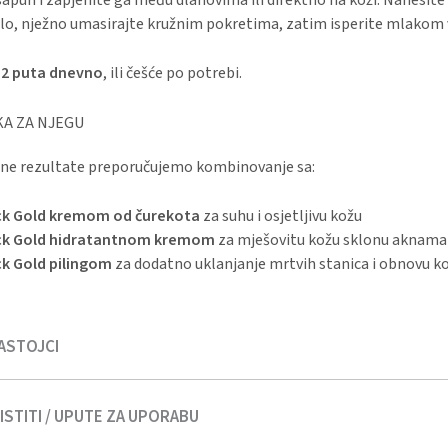
tijelo, nježno umasirajte kružnim pokretima, zatim isperite mlako
–2 puta dnevno
, ili češće po potrebi.
A ZA NJEGU
ne rezultate preporučujemo kombinovanje sa:
ck Gold kremom od čurekota
za suhu i osjetljivu kožu
ck Gold hidratantnom kremom
za mješovitu kožu sklonu aknama
ck Gold pilingom
za dodatno uklanjanje mrtvih stanica i obnovu k
ASTOJCI
STITI / UPUTE ZA UPORABU
(Nigella) Oil –
Nigella Sativa Seed Oil
,Black Seed Extract –
Nigella 
rdock Root Extract –
Arctium Lappa Root Extract
,Coconut-based cl