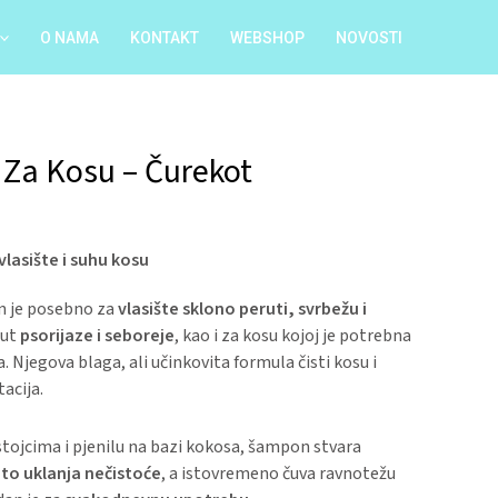
O NAMA
KONTAKT
WEBSHOP
NOVOSTI
Za Kosu – Čurekot
lasište i suhu kosu
en je posebno za
vlasište sklono peruti, svrbežu i
ut
psorijaze i seboreje
, kao i za kosu kojoj je potrebna
a. Njegova blaga, ali učinkovita formula čisti kosu i
tacija.
stojcima i pjenilu na bazi kokosa, šampon stvara
ito uklanja nečistoće
, a istovremeno čuva ravnotežu