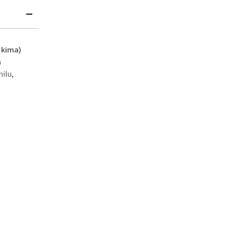
 kima)
a
nilu,