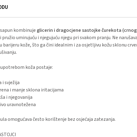
ODU
 sapun kombinuje
glicerin i dragocjene sastojke čurekota (crnog
i pružio umirujuću i njegujuću njegu pri svakom pranju. Ne narušav
u barijeru kože, što ga čini idealnim i za osjetljivu kožu sklonu crve
ušivanju.
upotrebom koža postaje:
a i svježija
ena i manje sklona iritacijama
ša i njegovanija
jivo uravnotežena
ula omogućava često korištenje bez osjećaja zatezanja.
ASTOJCI