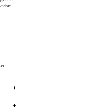
m vodom.
ože
Sativa Seed
eansers –