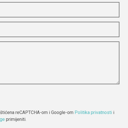
m roku.
štećenja
e-maila ili
 zaštićena reCAPTCHA-om i Google-om
Politika privatnosti
i
uge
primijeniti.