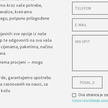
 moguće izvršiti u roku od 14 dana od dana prijema pošiljke
mo kroz vaše potrebe,
 mora biti nekorišten, neoštećen i u originalnom pakovanju
vam pomoći i odgovoriti na sva vaša pitanja u najkraćem moguće
analize, kreiramo
povrata snosi kupac, osim u slučaju greške prilikom isporuke ili o
njegu, potpuno prilagođene
*
Email
*
eklamacije ili dodatnih pitanja, molimo da nas kontaktirate putem 
jasniti sve opcije iz naše
me na web stranici, kako bismo što brže riješili situaciju.
p te odgovoriti na sva vaša
 cijenama, paketima, načinu
 my name, email, and website in this browser for the next time I
ana.
nt.
 prema procjeni — mogu
arde, garantujemo upotrebu
a zasnovanih na nauci, sa
u kožu
Ova stranica je
Uslovi korištenja usl