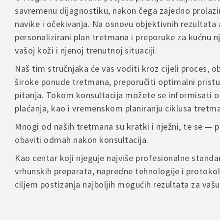
– Povrat je
savremenu dijagnostiku, nakon čega zajedno prolazi
– Proizvod
Rado ćemo 
navike i očekivanja. Na osnovu objektivnih rezultata 
– Troškove 
proizvoda
personalizirani plan tretmana i preporuke za kućnu 
vašoj koži i njenoj trenutnoj situaciji.
Name
U slučaju r
Naš tim stručnjaka će vas voditi kroz cijeli proces, ob
kontakt for
široke ponude tretmana, preporučiti optimalni pristu
pitanja. Tokom konsultacija možete se informisati o
Save
plaćanja, kao i vremenskom planiranju ciklusa tretm
comme
Mnogi od naših tretmana su kratki i nježni, te se —
obaviti odmah nakon konsultacija.
Kao centar koji njeguje najviše profesionalne stand
A
l
vrhunskih preparata, napredne tehnologije i protokol
t
ciljem postizanja najboljih mogućih rezultata za vaš
e
r
n