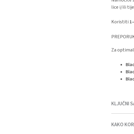
lice i/ili 
Koristiti
1
PREPORUK
Za optimal
Bla
Bla
Bla
KLJUČNI S
KAKO KORI
Black Seed 
Extract
, Bu