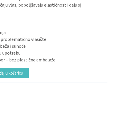
čaju vlas, poboljšavaju elastičnost i daju sj
?
anja
i problematično vlasište
beža i suhoće
u upotrebu
zbor – bez plastične ambalaže
Alternative:
aj u košaricu