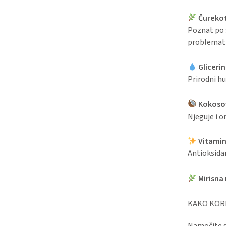
Čurekot 
Poznat po 
problematič
Glicerin
Prirodni hu
Kokosov
Njeguje i o
Vitamini
Antioksidan
Mirisna
KAKO KORI
Namočite s