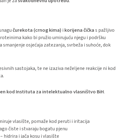
dan je za
svakodnevnu upotrebu
.
 snagu
čurekota (crnog kima)
i
korijena čička
s pažljivo
oteinima kako bi pružio umirujuću njegu i podršku
 na smanjenje osjećaja zatezanja, svrbeža i suhoće, dok
sivnih sastojaka, te ne izaziva neželjene reakcije ni kod
ta.
ćen kod Instituta za intelektualno vlasništvo BiH
.
iruje vlasište, pomaže kod peruti i iritacija
ago čiste i stvaraju bogatu pjenu
– hidrira i jača kosu i vlasište