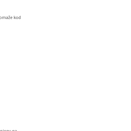
Pomaže kod
 pjenu na