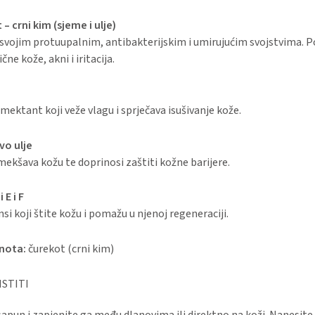
– crni kim (sjeme i ulje)
svojim protuupalnim, antibakterijskim i umirujućim svojstvima. 
ne kože, akni i iritacija.
mektant koji veže vlagu i sprječava isušivanje kože.
o ulje
mekšava kožu te doprinosi zaštiti kožne barijere.
 E i F
si koji štite kožu i pomažu u njenoj regeneraciji.
 nota:
čurekot (crni kim)
STITI
apun i zapjenite ga među dlanovima ili direktno na koži. Nanesite