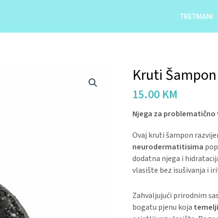
TRETMANI
Kruti Šampon 
Kruti
Šampon
15.00
KM
Za
Kosu
Njega za problematično v
-
Čurekot
Ovaj kruti šampon razvij
quantity
neurodermatitisima
pop
dodatna njega i hidratacij
vlasište bez isušivanja i iri
Zahvaljujući prirodnim sa
bogatu pjenu koja
temelj