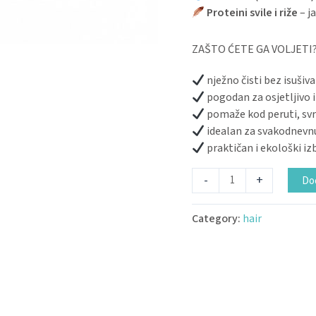
Proteini svile i riže
– ja
ZAŠTO ĆETE GA VOLJETI
nježno čisti bez isušiv
pogodan za osjetljivo 
pomaže kod peruti, svr
idealan za svakodnevn
praktičan i ekološki i
-
+
Dod
Category:
hair