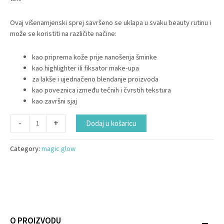
Ovaj višenamjenski sprej savršeno se uklapa u svaku beauty rutinu i
može se koristiti na različite načine:
kao priprema kože prije nanošenja šminke
kao highlighter ili fiksator make-upa
za lakše i ujednačeno blendanje proizvoda
kao poveznica između tečnih i čvrstih tekstura
kao završni sjaj
Alternative:
-
+
Dodaj u košaricu
Category:
magic glow
O PROIZVODU