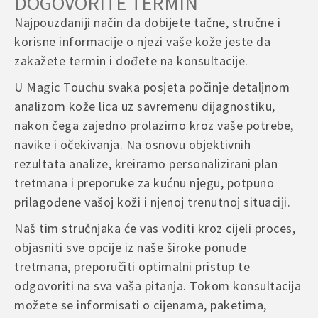
DOGOVORITE TERMIN
Be the first to review “Magic Gold”
POVRATI I REKLAMACIJE
00 387 60 3 07 08 09
Your email address will not be published.
Required fields
Najpouzdaniji način da dobijete tačne, stručne i
are marked
*
korisne informacije o njezi vaše kože jeste da
Ukoliko niste zadovoljni kupljenim proizvodom, imate pravo na
Radno vrijeme korisničke podrške:
povrat u skladu sa važećim propisima.
Your rating
*
zakažete termin i dođete na konsultacije.
Ponedjeljak – subota | 09:00 – 17:00
– Povrat je moguće izvršiti u roku od 14 dana od dana prijema
Your review
*
U Magic Touchu svaka posjeta počinje detaljnom
pošiljke
Rado ćemo vam pomoći i odgovoriti na sva vaša pitanja u najkraćem
analizom kože lica uz savremenu dijagnostiku,
– Proizvod mora biti nekorišten, neoštećen i u originalnom
mogućem roku.
pakovanju
nakon čega zajedno prolazimo kroz vaše potrebe,
– Troškove povrata snosi kupac, osim u slučaju greške prilikom
navike i očekivanja. Na osnovu objektivnih
isporuke ili oštećenja proizvoda
rezultata analize, kreiramo personalizirani plan
Name
*
tretmana i preporuke za kućnu njegu, potpuno
U slučaju reklamacije ili dodatnih pitanja, molimo da nas kontaktirate
putem e-maila ili kontakt forme na web stranici, kako bismo što brže
prilagođene vašoj koži i njenoj trenutnoj situaciji.
riješili situaciju.
Naš tim stručnjaka će vas voditi kroz cijeli proces,
Email
*
objasniti sve opcije iz naše široke ponude
tretmana, preporučiti optimalni pristup te
odgovoriti na sva vaša pitanja. Tokom konsultacija
Save my name, email, and website in this browser for
možete se informisati o cijenama, paketima,
the next time I comment.