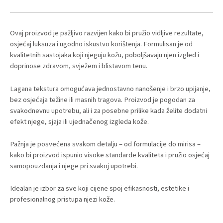
Ovaj proizvod je pažljivo razvijen kako bi pružio vidljive rezultate,
osjećaj luksuza i ugodno iskustvo korištenja. Formulisan je od
kvalitetnih sastojaka koji njeguju kožu, poboljšavaju njen izgled i
doprinose zdravom, svježem i blistavom tenu.
Lagana tekstura omogućava jednostavno nanošenje i brzo upijanje,
bez osjećaja težine ili masnih tragova. Proizvod je pogodan za
svakodnevnu upotrebu, ali i za posebne prilike kada želite dodatni
efekt njege, sjaja ili ujednačenog izgleda kože.
Pažnja je posvećena svakom detalju – od formulacije do mirisa –
kako bi proizvod ispunio visoke standarde kvaliteta i pružio osjećaj
samopouzdanja i njege pri svakoj upotrebi.
Idealan je izbor za sve koji cijene spoj efikasnosti, estetike i
profesionalnog pristupa njezi kože.