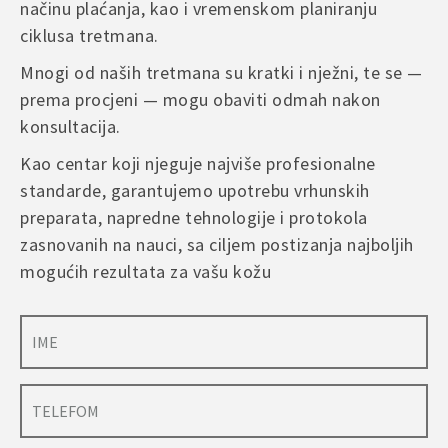
načinu plaćanja, kao i vremenskom planiranju
ciklusa tretmana.
A
Mnogi od naših tretmana su kratki i nježni, te se —
l
prema procjeni — mogu obaviti odmah nakon
t
konsultacija.
e
r
Kao centar koji njeguje najviše profesionalne
n
standarde, garantujemo upotrebu vrhunskih
a
preparata, napredne tehnologije i protokola
t
i
zasnovanih na nauci, sa ciljem postizanja najboljih
v
mogućih rezultata za vašu kožu
e
: