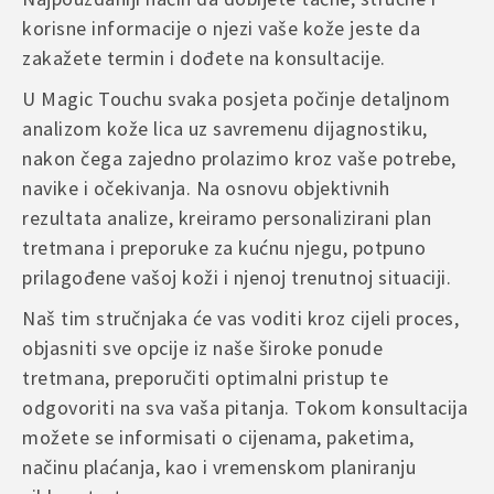
are marked
*
korisne informacije o njezi vaše kože jeste da
Ukoliko niste zadovoljni kupljenim proizvodom, imate pravo na
Radno vrijeme korisničke podrške:
povrat u skladu sa važećim propisima.
Your rating
*
zakažete termin i dođete na konsultacije.
Ponedjeljak – subota | 09:00 – 17:00
– Povrat je moguće izvršiti u roku od 14 dana od dana prijema
Your review
*
U Magic Touchu svaka posjeta počinje detaljnom
pošiljke
Rado ćemo vam pomoći i odgovoriti na sva vaša pitanja u najkraćem
analizom kože lica uz savremenu dijagnostiku,
– Proizvod mora biti nekorišten, neoštećen i u originalnom
mogućem roku.
pakovanju
nakon čega zajedno prolazimo kroz vaše potrebe,
– Troškove povrata snosi kupac, osim u slučaju greške prilikom
navike i očekivanja. Na osnovu objektivnih
isporuke ili oštećenja proizvoda
rezultata analize, kreiramo personalizirani plan
Name
*
tretmana i preporuke za kućnu njegu, potpuno
U slučaju reklamacije ili dodatnih pitanja, molimo da nas kontaktirate
putem e-maila ili kontakt forme na web stranici, kako bismo što brže
prilagođene vašoj koži i njenoj trenutnoj situaciji.
riješili situaciju.
Naš tim stručnjaka će vas voditi kroz cijeli proces,
Email
*
objasniti sve opcije iz naše široke ponude
tretmana, preporučiti optimalni pristup te
odgovoriti na sva vaša pitanja. Tokom konsultacija
Save my name, email, and website in this browser for
možete se informisati o cijenama, paketima,
the next time I comment.
načinu plaćanja, kao i vremenskom planiranju