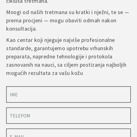
ciklusa tretmana.
A
Mnogi od naših tretmana su kratki i nježni, te se —
l
prema procjeni — mogu obaviti odmah nakon
t
konsultacija.
e
r
Kao centar koji njeguje najviše profesionalne
n
standarde, garantujemo upotrebu vrhunskih
a
preparata, napredne tehnologije i protokola
t
i
zasnovanih na nauci, sa ciljem postizanja najboljih
v
mogućih rezultata za vašu kožu
e
: