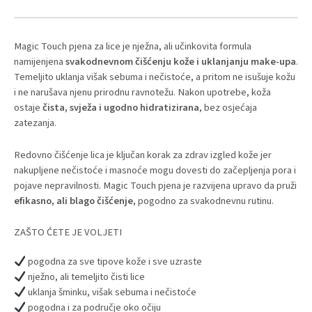
Magic Touch pjena za lice je nježna, ali učinkovita formula
namijenjena
svakodnevnom čišćenju kože i uklanjanju make-upa
.
Temeljito uklanja višak sebuma i nečistoće, a pritom ne isušuje kožu
i ne narušava njenu prirodnu ravnotežu. Nakon upotrebe, koža
ostaje
čista, svježa i ugodno hidratizirana
, bez osjećaja
zatezanja.
Redovno čišćenje lica je ključan korak za zdrav izgled kože jer
nakupljene nečistoće i masnoće mogu dovesti do začepljenja pora i
pojave nepravilnosti. Magic Touch pjena je razvijena upravo da pruži
efikasno, ali blago čišćenje
, pogodno za svakodnevnu rutinu.
ZAŠTO ĆETE JE VOLJETI
pogodna za sve tipove kože i sve uzraste
nježno, ali temeljito čisti lice
uklanja šminku, višak sebuma i nečistoće
pogodna i za područje oko očiju