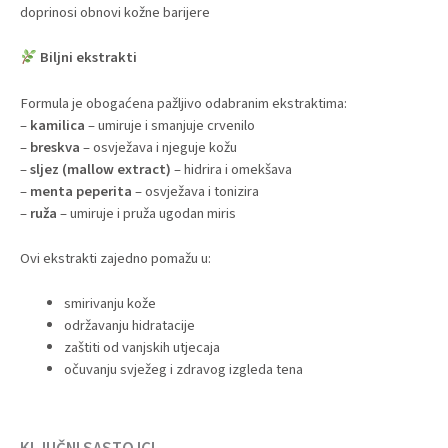
doprinosi obnovi kožne barijere
Biljni ekstrakti
Formula je obogaćena pažljivo odabranim ekstraktima:
–
kamilica
– umiruje i smanjuje crvenilo
–
breskva
– osvježava i njeguje kožu
–
sljez (mallow extract)
– hidrira i omekšava
–
menta peperita
– osvježava i tonizira
–
ruža
– umiruje i pruža ugodan miris
Ovi ekstrakti zajedno pomažu u:
smirivanju kože
održavanju hidratacije
zaštiti od vanjskih utjecaja
očuvanju svježeg i zdravog izgleda tena