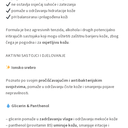
ne ostavlja osjećaj suhoće i zatezanja
pomaže u održavanju hidratacije kože
pH balansirana i prilagođena koži
Formula je bez agresivnih tenzida, alkohola i drugih potencijalno
iritirajućih sastojaka koji mogu oštetiti zaštitnu barijeru kože, zbog
čega je pogodna i za
osjetljivu kožu
.
AKTIVNI SASTOJCI I DJELOVANJE
Ionsko srebro
Poznato po svojim
pročišćavajućim i antibakterijskim
svojstvima
, pomaže u održavanju čiste kože i smanjenju pojave
nepravilnosti.
Glicerin & Panthenol
– glicerin pomaže u
zadržavanju vlage
i održavanju mekoće kože
– panthenol (provitamin B5)
umiruje kožu
, smanjuje iritacije i