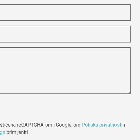
m roku.
prije
štećenja
e-maila ili
 zaštićena reCAPTCHA-om i Google-om
Politika privatnosti
i
uge
primijeniti.