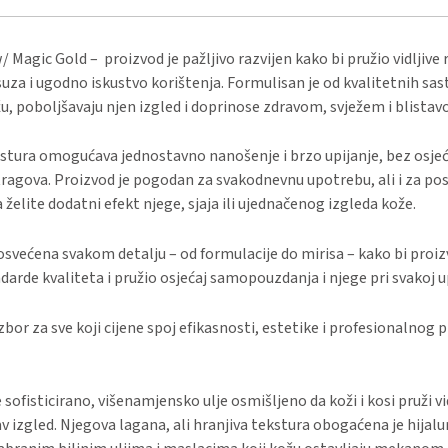
 Magic Gold – proizvod je pažljivo razvijen kako bi pružio vidljive 
suza i ugodno iskustvo korištenja. Formulisan je od kvalitetnih sas
u, poboljšavaju njen izgled i doprinose zdravom, svježem i blista
stura omogućava jednostavno nanošenje i brzo upijanje, bez osjeć
tragova. Proizvod je pogodan za svakodnevnu upotrebu, ali i za p
a želite dodatni efekt njege, sjaja ili ujednačenog izgleda kože.
osvećena svakom detalju – od formulacije do mirisa – kako bi proi
darde kvaliteta i pružio osjećaj samopouzdanja i njege pri svakoj u
izbor za sve koji cijene spoj efikasnosti, estetike i profesionalnog 
 sofisticirano, višenamjensko ulje osmišljeno da koži i kosi pruži vidl
av izgled. Njegova lagana, ali hranjiva tekstura obogaćena je hija