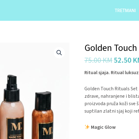
TRETMANI
Origina
Golden Touch 
Golden
price
Touch
75.00
KM
52.50
K
was:
Ritual
75.00 K
quantity
Ritual sjaja. Ritual luksuz
Golden Touch Rituals Set
zdrave, nahranjene i blist
proizvoda pruža koži sve š
suptilan zlatni sjaj koji re
Magic Glow