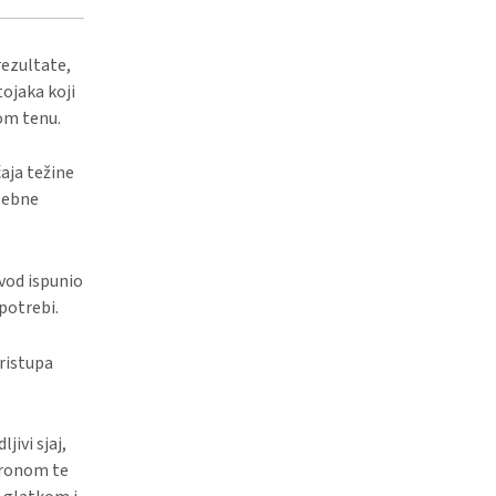
rezultate,
tojaka koji
vom tenu.
aja težine
osebne
zvod ispunio
potrebi.
pristupa
jivi sjaj,
luronom te