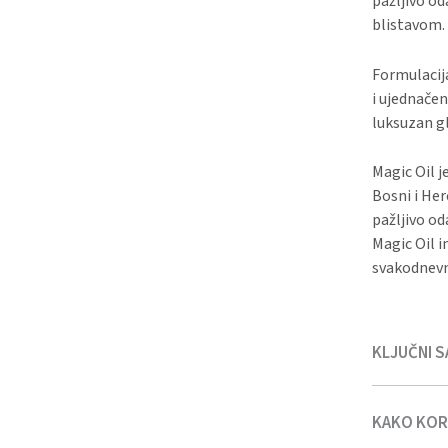
pažljivo o
blistavom.
Formulacija
i ujednačen
luksuzan g
Magic Oil j
Bosni i Her
pažljivo od
Magic Oil i
svakodnevnu
KLJUČNI S
KAKO KORI
Magic Glow/