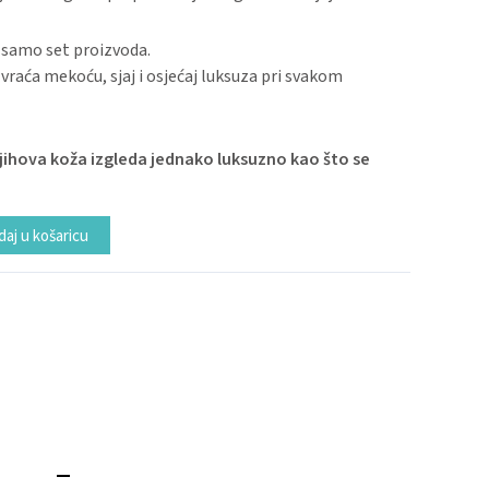
 samo set proizvoda.
i vraća mekoću, sjaj i osjećaj luksuza pri svakom
njihova koža izgleda jednako luksuzno kao što se
Alternative:
aj u košaricu