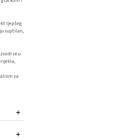
, glatkom i
ekt ljepšeg
ju suptilan,
zvodi se u
rijekla,
dealnim za
tamin F,