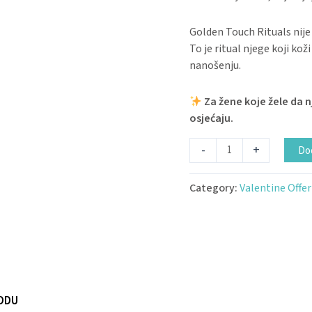
Golden Touch Rituals nije
To je ritual njege koji kož
nanošenju.
Za žene koje žele da 
osjećaju.
-
+
Dod
Category:
Valentine Offer
ODU