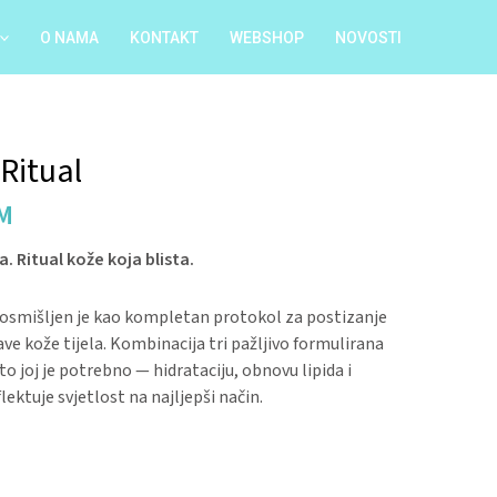
O NAMA
KONTAKT
WEBSHOP
NOVOSTI
l
Current
Ritual
price
M
is:
M.
52.50 KM.
a. Ritual kože koja blista.
 osmišljen je kao kompletan protokol za postizanje
ave kože tijela. Kombinacija tri pažljivo formulirana
to joj je potrebno — hidrataciju, obnovu lipida i
flektuje svjetlost na najljepši način.