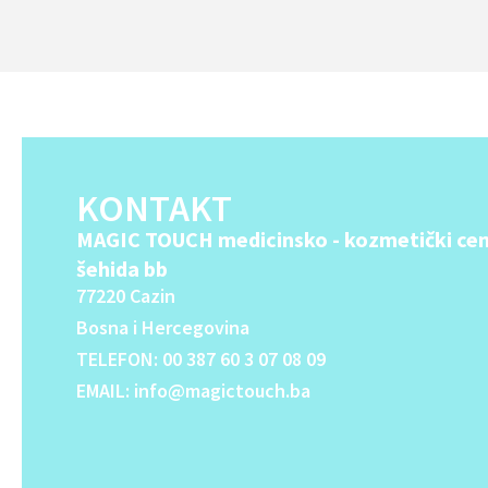
n
a
t
i
v
e
:
KONTAKT
MAGIC TOUCH medicinsko - kozmetički cen
šehida bb
77220 Cazin
Bosna i Hercegovina
TELEFON: 00 387 60 3 07 08 09
EMAIL: info@magictouch.ba