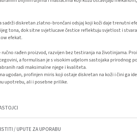
dabranim biljnim uljima i maslacima koji kožu ostavljaju mekanom
 sadrži diskretan zlatno-brončani odsjaj koji koži daje trenutni ef
ijeg tona, dok sitne svjetlucave čestice reflektuju svjetlost i stvara
low efekat.
e ručno rađen proizvod, razvijen bez testiranja na životinjama. Proi
cegovini, a formulisan je s visokim udjelom sastojaka prirodnog po
abranih radi maksimalne njege i kvaliteta.
ma ugodan, profinjen miris koji ostaje diskretan na koži i čini ga i
 upotrebu, ali i posebne prilike.
ASTOJCI
STITI / UPUTE ZA UPORABU
Magic Gold – Aloe vera, Glyceryl Oleate, Panthenol, Vitamin E, Vi