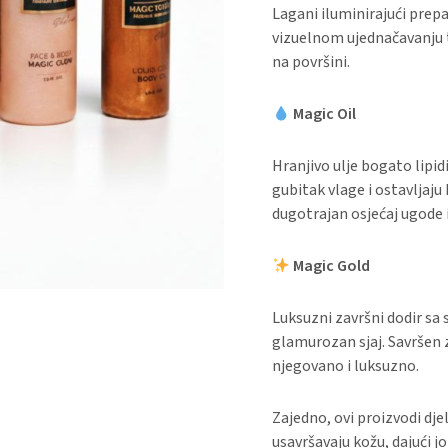
Lagani iluminirajući prepar
vizuelnom ujednačavanju 
na površini.
Magic Oil
Hranjivo ulje bogato lipid
gubitak vlage i ostavljaju
dugotrajan osjećaj ugode i
Magic Gold
Luksuzni završni dodir sa 
glamurozan sjaj. Savršen 
njegovano i luksuzno.
Zajedno, ovi proizvodi djel
usavršavaju kožu, dajući jo