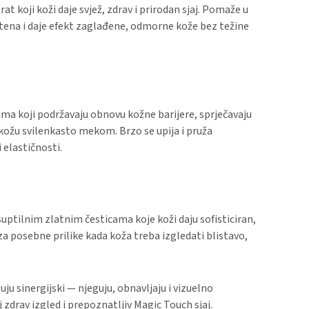
at koji koži daje svjež, zdrav i prirodan sjaj. Pomaže u
tena i daje efekt zaglađene, odmorne kože bez težine
ima koji podržavaju obnovu kožne barijere, sprječavaju
 kožu svilenkasto mekom. Brzo se upija i pruža
 elastičnosti.
suptilnim zlatnim česticama koje koži daju sofisticiran,
za posebne prilike kada koža treba izgledati blistavo,
uju sinergijski — njeguju, obnavljaju i vizuelno
j zdrav izgled i prepoznatljiv Magic Touch sjaj.