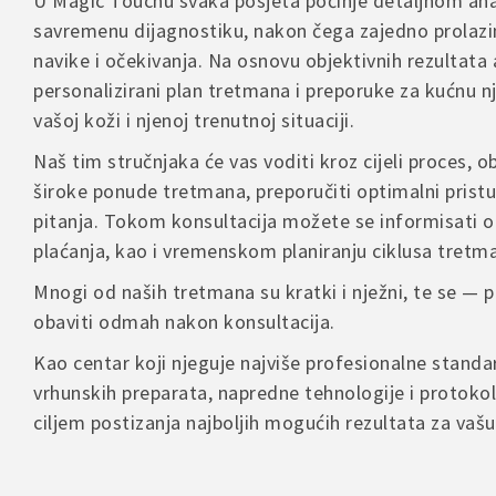
U Magic Touchu svaka posjeta počinje detaljnom ana
važećim pr
koji naglaš
savremenu dijagnostiku, nakon čega zajedno prolazi
Rado ćemo 
navike i očekivanja. Na osnovu objektivnih rezultata 
– Povrat je
Napomena
personalizirani plan tretmana i preporuke za kućnu 
– Proizvod
vašoj koži i njenoj trenutnoj situaciji.
Zbog prisut
– Troškove 
Name
oblačenja, 
proizvoda
Naš tim stručnjaka će vas voditi kroz cijeli proces, ob
standardni
široke ponude tretmana, preporučiti optimalni pristu
U slučaju r
pitanja. Tokom konsultacija možete se informisati o
kontakt for
Save
plaćanja, kao i vremenskom planiranju ciklusa tretm
comme
Mnogi od naših tretmana su kratki i nježni, te se —
obaviti odmah nakon konsultacija.
Kao centar koji njeguje najviše profesionalne stand
A
l
vrhunskih preparata, napredne tehnologije i protokol
t
ciljem postizanja najboljih mogućih rezultata za vaš
e
r