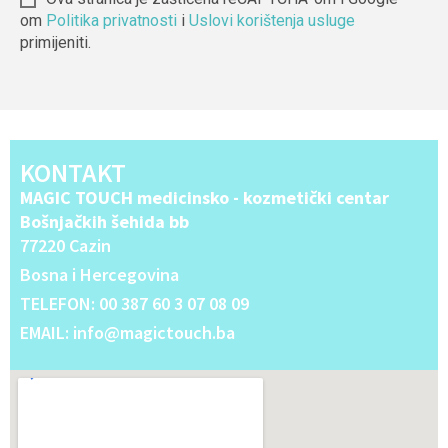
om
Politika privatnosti
i
Uslovi korištenja usluge
primijeniti.
Alternative:
KONTAKT
MAGIC TOUCH medicinsko - kozmetički centar
Bošnjačkih šehida bb
77220 Cazin
Bosna i Hercegovina
TELEFON: 00 387 60 3 07 08 09
EMAIL: info@magictouch.ba