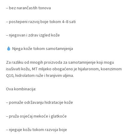
– bez narančastih tonova
– postepeni razvoj boje tokom 4–8 sati
– njegovan i zdrav izgled kože
Njega kože tokom samotamnjenja
Za razliku od mnogih proizvoda za samotamnjenje koji mogu
isušivati kožu, MT mlijeko obogaćeno je hijaluronom, koenzimom
Q10, hidrolatom ruže i hranjivim uljima.
Ova kombinacija:
– pomaže održavanju hidratacije kože
– pruža osjećaj mekoće i glatkoće
– njeguje kožu tokom razvoja boje