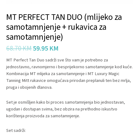
MT PERFECT TAN DUO (mlijeko za
samotamnjenje + rukavica za
samotamnjenje)
68.70
KM
59.95
KM
MT Perfect Tan Duo sadrži sve što vam je potrebno za
jednostavno, ravnomjerno i besprijekorno samotamnjenje kod kuće.
Kombinacija MT mlijeka za samotamnjenje i MT Luxury Magic
Tanning Mitt rukavice omogućava prirodan preplanuli ten bez mrlja,
pruga i obojenih dlanova.
Set je osmišljen kako bi proces samotamnjenja bio jednostavan,
ugodan i dostupan svima, bez obzira na prethodno iskustvo
korištenja proizvoda za samotamnjenje.
Set sadrži: