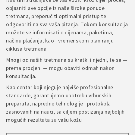
putem e-maila ili kontakt forme na web stranici, kako bismo što brže
objasniti sve opcije iz naše široke ponude
riješili situaciju.
tretmana, preporučiti optimalni pristup te
Email
*
odgovoriti na sva vaša pitanja. Tokom konsultacija
možete se informisati o cijenama, paketima,
načinu plaćanja, kao i vremenskom planiranju
Save my name, email, and website in this browser for
the next time I comment.
ciklusa tretmana.
Mnogi od naših tretmana su kratki i nježni, te se —
prema procjeni — mogu obaviti odmah nakon
A
konsultacija.
l
t
Kao centar koji njeguje najviše profesionalne
e
standarde, garantujemo upotrebu vrhunskih
r
preparata, napredne tehnologije i protokola
n
zasnovanih na nauci, sa ciljem postizanja najboljih
a
t
mogućih rezultata za vašu kožu
i
v