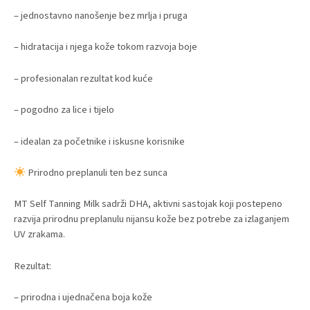
– jednostavno nanošenje bez mrlja i pruga
– hidratacija i njega kože tokom razvoja boje
– profesionalan rezultat kod kuće
– pogodno za lice i tijelo
– idealan za početnike i iskusne korisnike
Prirodno preplanuli ten bez sunca
MT Self Tanning Milk sadrži DHA, aktivni sastojak koji postepeno
razvija prirodnu preplanulu nijansu kože bez potrebe za izlaganjem
UV zrakama.
Rezultat:
– prirodna i ujednačena boja kože