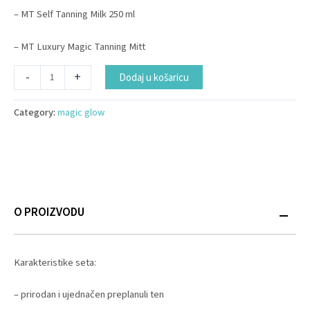
– MT Self Tanning Milk 250 ml
– MT Luxury Magic Tanning Mitt
Alternative:
-
+
Dodaj u košaricu
Category:
magic glow
O PROIZVODU
Karakteristike seta:
– prirodan i ujednačen preplanuli ten