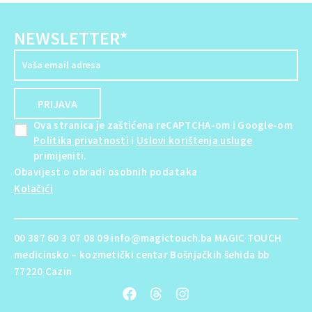
NEWSLETTER*
Ova stranica je zaštićena reCAPTCHA-om i Google-om
Politika privatnosti
i
Uslovi korištenja usluge
primijeniti.
Obavijest o obradi osobnih podataka
Kolačići
00 387 60 3 07 08 09 info@magictouch.ba MAGIC TOUCH
medicinsko – kozmetički centar Bošnjačkih šehida bb
77220 Cazin
F
T
I
a
h
n