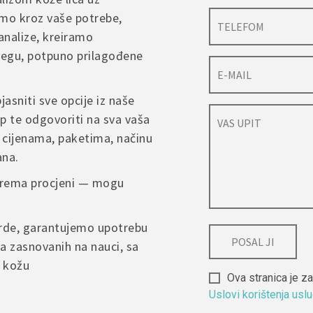
 moguće izvršiti u roku od 14 dana od dana prijema pošiljke
mo kroz vaše potrebe,
 mora biti nekorišten, neoštećen i u originalnom pakovanju
vam pomoći i odgovoriti na sva vaša pitanja u najkraćem moguće
analize, kreiramo
povrata snosi kupac, osim u slučaju greške prilikom isporuke ili o
njegu, potpuno prilagođene
*
Email
*
eklamacije ili dodatnih pitanja, molimo da nas kontaktirate putem 
jasniti sve opcije iz naše
me na web stranici, kako bismo što brže riješili situaciju.
p te odgovoriti na sva vaša
 cijenama, paketima, načinu
 my name, email, and website in this browser for the next time I
ana.
nt.
 prema procjeni — mogu
arde, garantujemo upotrebu
a zasnovanih na nauci, sa
u kožu
Ova stranica je
Uslovi korištenja usl