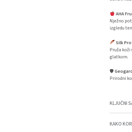
AHA Fru
Nježno poti
izgledu ten
Silk Pro
Pruža koži 
glatkom.
🛡
Geogar
Prirodni ko
KLJUČNI S
KAKO KORI
Water, Ros