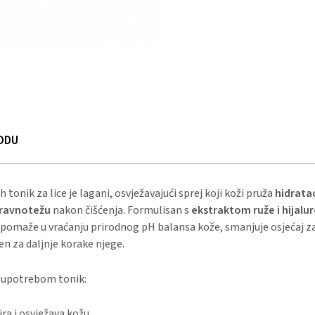
ODU
 tonik za lice je lagani, osvježavajući sprej koji koži pruža
hidratac
 ravnotežu
nakon čišćenja. Formulisan s
ekstraktom ruže i hijal
 pomaže u vraćanju prirodnog pH balansa kože, smanjuje osjećaj za
n za daljnje korake njege.
upotrebom tonik:
ira i osvježava kožu