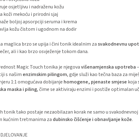
uje osjetljivu i nadraženu kožu
a koži mekoću i prirodni sjaj
aže boljoj apsorpciji seruma i krema
avlja kožu čistom i ugodnom na dodir
a maglica brzo se upija i čini tonik idealnim za
svakodnevnu upot
večer, ali i kao brzo osvježenje tokom dana.
ednost Magic Touch tonika je njegova
višenamjenska upotreba
–
iji s našim
enzimskim pilingom
, gdje služi kao tečna baza za mije
mjeru 1:1 omogućava dobijanje
homogene, pjenaste smjese
koja 
ka maska i piling
, čime se aktiviraju enzimi i postiže optimalan u
h tonik tako postaje nezaobilazan korak ne samo u svakodnevnoj n
šim kućnim tretmanima za
dubinsko čišćenje i obnavljanje kože
.
I DJELOVANJE