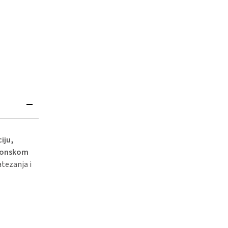
iju,
uronskom
tezanja i