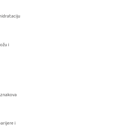
idrataciju
ožu i
u znakova
rijere i