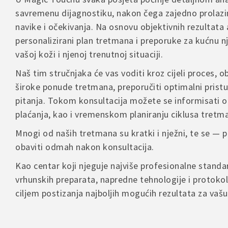
– Povrat je
savremenu dijagnostiku, nakon čega zajedno prolazi
– Proizvod
Rado ćemo 
navike i očekivanja. Na osnovu objektivnih rezultata 
– Troškove 
proizvoda
personalizirani plan tretmana i preporuke za kućnu 
vašoj koži i njenoj trenutnoj situaciji.
Name
U slučaju r
Naš tim stručnjaka će vas voditi kroz cijeli proces, ob
kontakt for
široke ponude tretmana, preporučiti optimalni pristu
pitanja. Tokom konsultacija možete se informisati o
Save
plaćanja, kao i vremenskom planiranju ciklusa tretm
comme
Mnogi od naših tretmana su kratki i nježni, te se —
obaviti odmah nakon konsultacija.
Kao centar koji njeguje najviše profesionalne stand
A
l
vrhunskih preparata, napredne tehnologije i protokol
t
ciljem postizanja najboljih mogućih rezultata za vaš
e
r
n