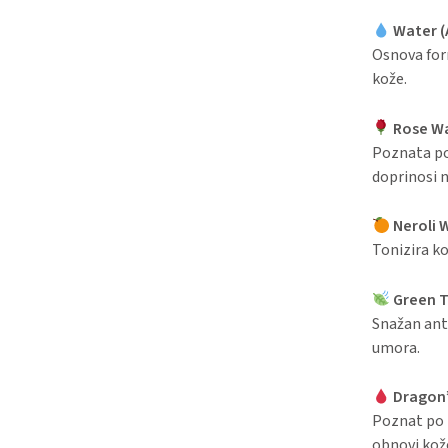
Water (
Osnova for
kože.
Rose W
Poznata po
doprinosi 
Neroli 
Tonizira ko
Green T
Snažan anti
umora.
Dragon’
Poznat po 
obnovi kož