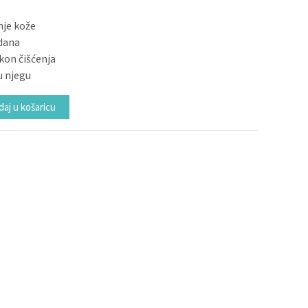
nje kože
dana
kon čišćenja
u njegu
Alternative:
aj u košaricu