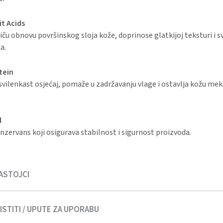
it Acids
ču obnovu površinskog sloja kože, doprinose glatkijoj teksturi i s
a.
tein
svilenkast osjećaj, pomaže u zadržavanju vlage i ostavlja kožu me
d
nzervans koji osigurava stabilnost i sigurnost proizvoda.
ASTOJCI
STITI / UPUTE ZA UPORABU
e Water, Neroli Water, Green tea extract, Dragon’s Blood extr