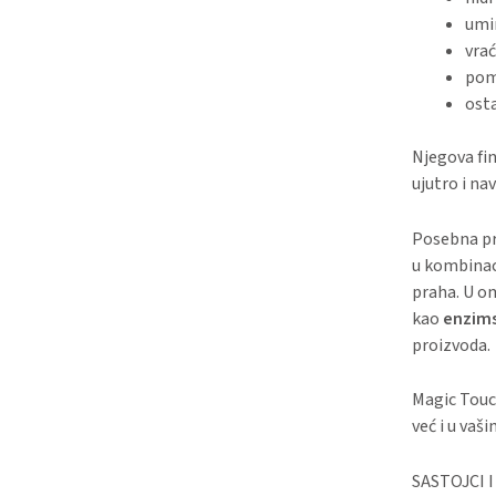
umir
vrać
pom
ost
Njegova fin
ujutro i na
Posebna pr
u kombinac
praha. U o
kao
enzims
proizvoda.
Magic Touc
već i u va
SASTOJCI 