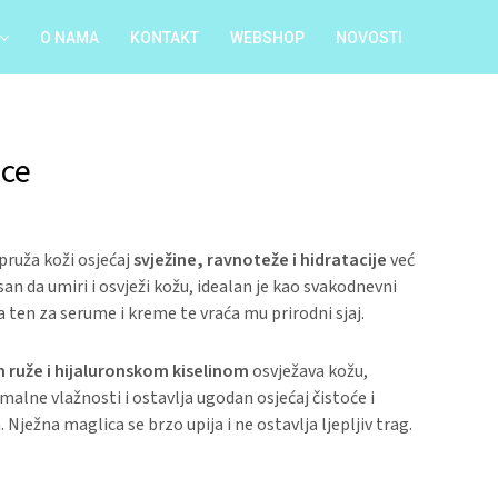
O NAMA
KONTAKT
WEBSHOP
NOVOSTI
ice
pruža koži osjećaj
svježine, ravnoteže i hidratacije
već
an da umiri i osvježi kožu, idealan je kao svakodnevni
a ten za serume i kreme te vraća mu prirodni sjaj.
 ruže i hijaluronskom kiselinom
osvježava kožu,
alne vlažnosti i ostavlja ugodan osjećaj čistoće i
Nježna maglica se brzo upija i ne ostavlja ljepljiv trag.