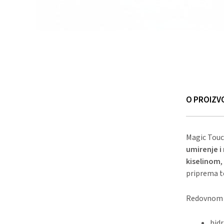
O PROIZV
Magic Touch
umirenje i
kiselinom
,
priprema te
Redovnom 
hidr