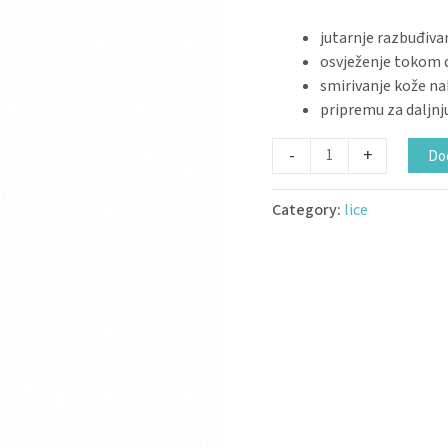
jutarnje razbuđiva
osvježenje tokom 
smirivanje kože na
pripremu za daljnj
-
+
Dod
Category:
lice