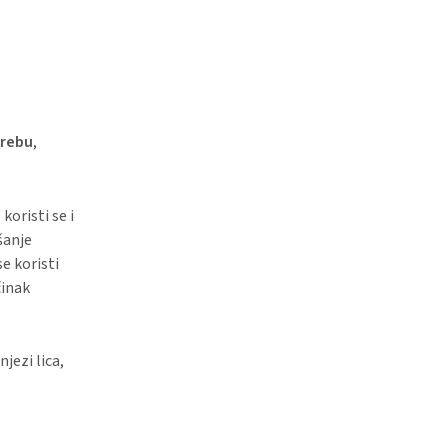
rebu
,
 koristi se i
šanje
se koristi
činak
jezi lica,