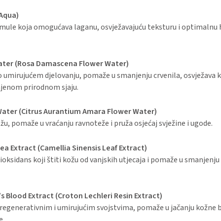
Aqua)
mule koja omogućava laganu, osvježavajuću teksturu i optimalnu h
ater (Rosa Damascena Flower Water)
 umirujućem djelovanju, pomaže u smanjenju crvenila, osvježava k
njenom prirodnom sjaju.
Water (Citrus Aurantium Amara Flower Water)
žu, pomaže u vraćanju ravnoteže i pruža osjećaj svježine i ugode.
ea Extract (Camellia Sinensis Leaf Extract)
oksidans koji štiti kožu od vanjskih utjecaja i pomaže u smanjenj
s Blood Extract (Croton Lechleri Resin Extract)
regenerativnim i umirujućim svojstvima, pomaže u jačanju kožne ba
e.