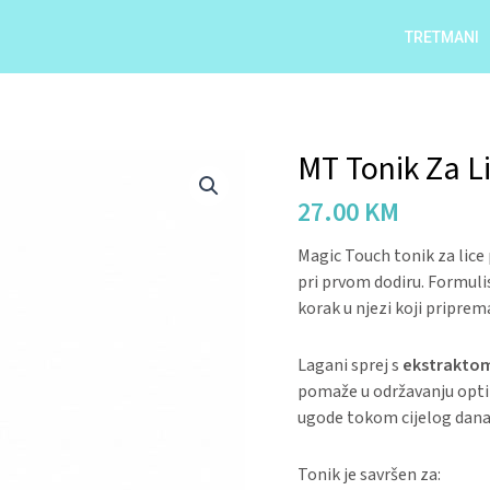
TRETMANI
MT Tonik Za L
MT
Tonik
27.00
KM
Za
Lice
Magic Touch tonik za lice 
quantity
pri prvom dodiru. Formulis
korak u njezi koji priprem
Lagani sprej s
ekstraktom
pomaže u održavanju optim
ugode tokom cijelog dana. 
Tonik je savršen za: