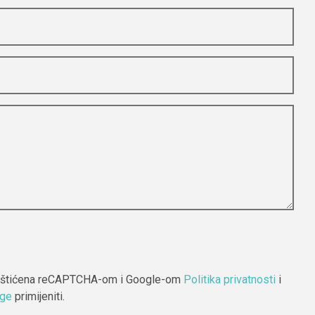
m roku.
štećenja
e-maila ili
 zaštićena reCAPTCHA-om i Google-om
Politika privatnosti
i
uge
primijeniti.