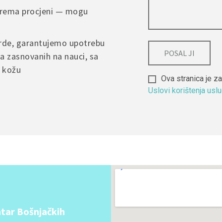
 prema procjeni — mogu
arde, garantujemo upotrebu
a zasnovanih na nauci, sa
u kožu
Ova stranica je
Uslovi korištenja usl
Alternative:
tar Bošnjačkih