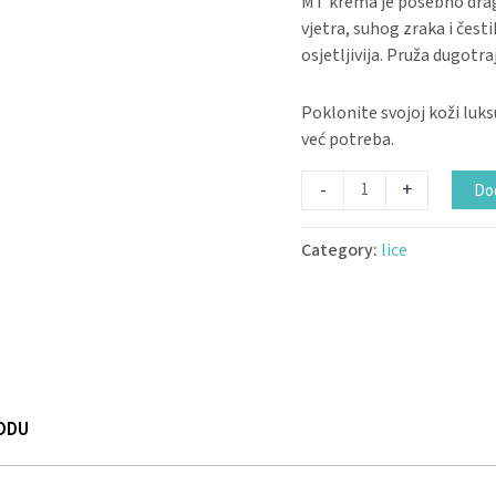
MT krema je posebno drag
vjetra, suhog zraka i čes
osjetljivija. Pruža dugotr
Poklonite svojoj koži luksu
već potreba.
-
+
Dod
Category:
lice
ODU