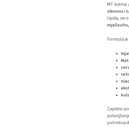
MT krema za
obnovu i z
lipida, ne 
mješovitu,
Formula je 
hija
Matr
cer
reti
nia
eks
kol
Zajedno po
poboljšanju
potrebna do