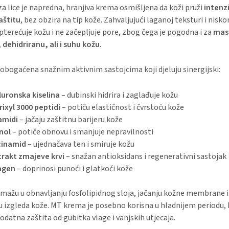
 lice je napredna, hranjiva krema osmišljena da koži pruži
intenz
aštitu
, bez obzira na tip kože. Zahvaljujući laganoj teksturi i nisk
opterećuje kožu i ne začepljuje pore, zbog čega je pogodna i za
mas
 dehidriranu, ali i suhu kožu
.
obogaćena snažnim aktivnim sastojcima koji djeluju sinergijski:
luronska kiselina
– dubinski hidrira i zaglađuje kožu
ixyl 3000 peptidi
– potiču elastičnost i čvrstoću kože
amidi
– jačaju zaštitnu barijeru kože
nol
– potiče obnovu i smanjuje nepravilnosti
cinamid
– ujednačava ten i smiruje kožu
trakt zmajeve krvi
– snažan antioksidans i regenerativni sastojak
agen
– doprinosi punoći i glatkoći kože
mažu u obnavljanju fosfolipidnog sloja, jačanju kožne membrane i
 izgleda kože. MT krema je posebno korisna u hladnijem periodu, k
datna zaštita od gubitka vlage i vanjskih utjecaja.