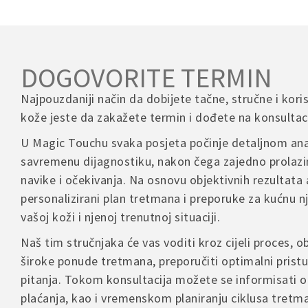
– Za narudž
There are n
Podrška za
info@magi
Inostrans
– Kontakti
Be th
Telefon za
DOGOVORITE TERMIN
00 387 60 3
POVRATI I
Your em
Najpouzdaniji način da dobijete tačne, stručne i kori
Your 
Ukoliko ni
Radno vrij
kože jeste da zakažete termin i dođete na konsultaci
važećim pr
Ponedjeljak
Your 
U Magic Touchu svaka posjeta počinje detaljnom ana
– Povrat je
savremenu dijagnostiku, nakon čega zajedno prolazi
– Proizvod
Rado ćemo 
navike i očekivanja. Na osnovu objektivnih rezultata 
– Troškove 
proizvoda
personalizirani plan tretmana i preporuke za kućnu 
vašoj koži i njenoj trenutnoj situaciji.
Name
U slučaju r
Naš tim stručnjaka će vas voditi kroz cijeli proces, ob
kontakt for
široke ponude tretmana, preporučiti optimalni pristu
pitanja. Tokom konsultacija možete se informisati o
Save
plaćanja, kao i vremenskom planiranju ciklusa tretm
comme