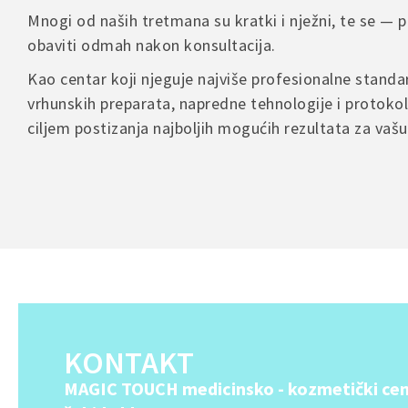
Mnogi od naših tretmana su kratki i nježni, te se —
obaviti odmah nakon konsultacija.
Kao centar koji njeguje najviše profesionalne stand
A
l
vrhunskih preparata, napredne tehnologije i protokol
t
ciljem postizanja najboljih mogućih rezultata za vaš
e
r
n
a
t
i
v
e
:
KONTAKT
MAGIC TOUCH medicinsko - kozmetički cen