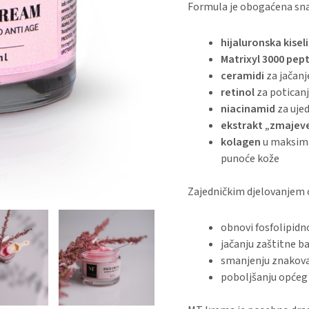
Formula je obogaćena sn
hijaluronska kisel
Matrixyl 3000 pept
ceramidi
za jačanj
retinol
za poticanj
niacinamid
za ujed
ekstrakt „zmajeve
kolagen
u maksimal
punoće kože
Zajedničkim djelovanjem o
obnovi fosfolipidn
jačanju zaštitne ba
smanjenju znakova
poboljšanju općeg 