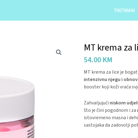
TRETMANI
MT krema za l
MT
krema
54.00
KM
za
lice
MT krema za lice je bogata
quantity
intenzivnu njegu i obno
booster koji koži vraća svj
Zahvaljujući
niskom udjelu
što je čini pogodnom i za
istovremeno masna i dehid
sastojaka da zadovolji pot