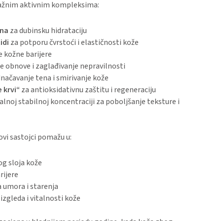
ažnim aktivnim kompleksima:
ina
za dubinsku hidrataciju
idi
za potporu čvrstoći i elastičnosti kože
e kožne barijere
e obnove i zaglađivanje nepravilnosti
načavanje tena i smirivanje kože
 krvi“
za antioksidativnu zaštitu i regeneraciju
noj stabilnoj koncentraciji za poboljšanje teksture i
vi sastojci pomažu u:
og sloja kože
rijere
 umora i starenja
izgleda i vitalnosti kože