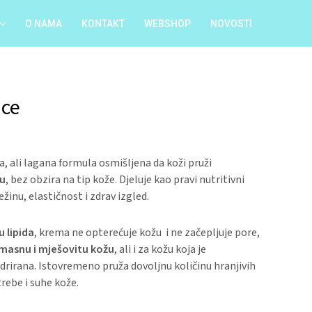
O NAMA
KONTAKT
WEBSHOP
NOVOSTI
ice
, ali lagana formula osmišljena da koži pruži
vu
, bez obzira na tip kože. Djeluje kao pravi nutritivni
ežinu, elastičnost i zdrav izgled.
 lipida
, krema ne opterećuje kožu i ne začepljuje pore,
masnu i
mješovitu kožu
, ali i za kožu koja je
rirana. Istovremeno pruža dovoljnu količinu hranjivih
rebe i suhe kože.