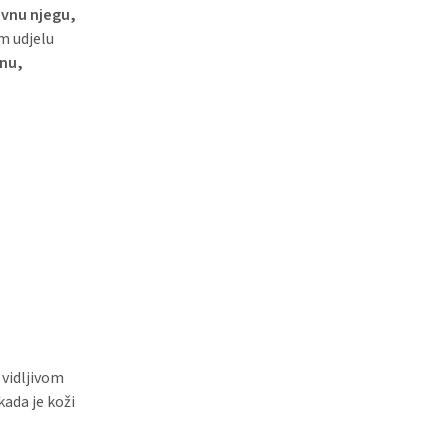
ivnu njegu,
om udjelu
nu,
 vidljivom
ada je koži