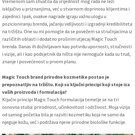
Vremenom sam shvatila da vrijednost mog rada ne leži
isključivo u priznanjima, već u stvarnom doprinosu klijentima i
zajednici. Ipak, ovakve nagrade igraju važnu ulogu u
pozicioniranju brenda, jačanju vidljivosti i izgradnji kredibiliteta
na tržištu. One su mi pomogle da se povežem sa stručnjacima iz
različitih oblasti i dodatno proširim utjecaj Magic Touch
brenda. Danas ih doživljavam kao potvrdu upornosti, stručnosti
i vizije, ali i kao podsjetnik da ništa nije nemoguće kada su trud,
znanje i posvećenost u prvom planu.
Magic Touch brand prirodne kozmetike postao je
prepoznatljiv na tržištu. Koji su ključni principi koji stoje iza
vaših proizvoda i formulacija?
Ključni principi Magic Touch formulacija temelje se na tri
osnovna stuba: prirodnost, učinkovitost i održivost. Moja vizija
od samog početka bila je razviti kozmetiku koja ne samo da
njeguje kožu, već i podržava njene prirodne biološke funkcije.