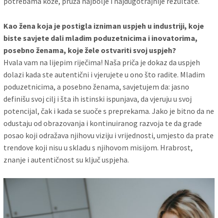
potrebama kože, pruža najbolje i najdugotrajnije rezultate.
Kao žena koja je postigla izniman uspjeh u industriji, koje
biste savjete dali mladim poduzetnicima i inovatorima,
posebno ženama, koje žele ostvariti svoj uspjeh?
Hvala vam na lijepim riječima! Naša priča je dokaz da uspjeh
dolazi kada ste autentični i vjerujete u ono što radite. Mladim
poduzetnicima, a posebno ženama, savjetujem da: jasno
definišu svoj cilj i šta ih istinski ispunjava, da vjeruju u svoj
potencijal, čak i kada se suoče s preprekama. Jako je bitno da ne
odustaju od obrazovanja i kontinuiranog razvoja te da grade
posao koji odražava njihovu viziju i vrijednosti, umjesto da prate
trendove koji nisu u skladu s njihovom misijom. Hrabrost,
znanje i autentičnost su ključ uspjeha.