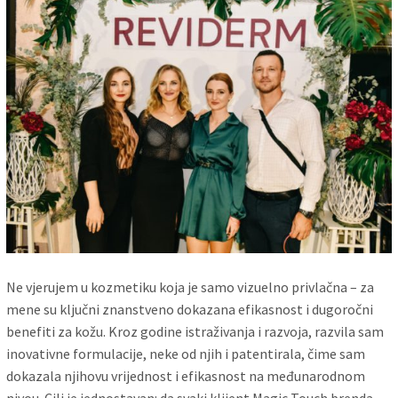
Ne vjerujem u kozmetiku koja je samo vizuelno privlačna – za
mene su ključni znanstveno dokazana efikasnost i dugoročni
benefiti za kožu. Kroz godine istraživanja i razvoja, razvila sam
inovativne formulacije, neke od njih i patentirala, čime sam
dokazala njihovu vrijednost i efikasnost na međunarodnom
nivou. Cilj je jednostavan: da svaki klijent Magic Touch brenda