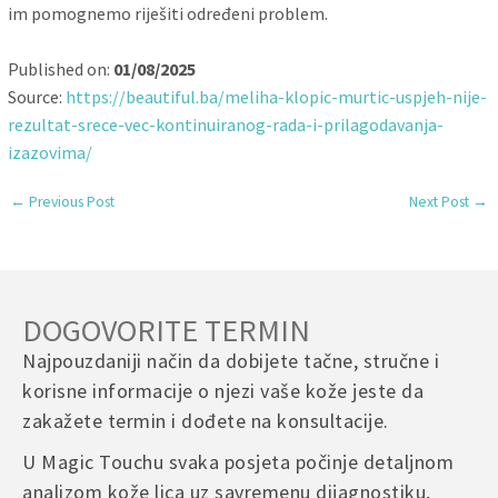
im pomognemo riješiti određeni problem.
Published on:
01/08/2025
Source:
https://beautiful.ba/meliha-klopic-murtic-uspjeh-nije-
rezultat-srece-vec-kontinuiranog-rada-i-prilagodavanja-
izazovima/
←
Previous Post
Next Post
→
DOGOVORITE TERMIN
Najpouzdaniji način da dobijete tačne, stručne i
korisne informacije o njezi vaše kože jeste da
zakažete termin i dođete na konsultacije.
U Magic Touchu svaka posjeta počinje detaljnom
analizom kože lica uz savremenu dijagnostiku,