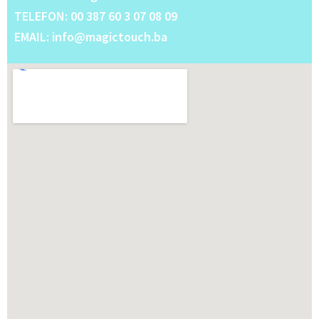
TELEFON: 00 387 60 3 07 08 09
EMAIL: info@magictouch.ba