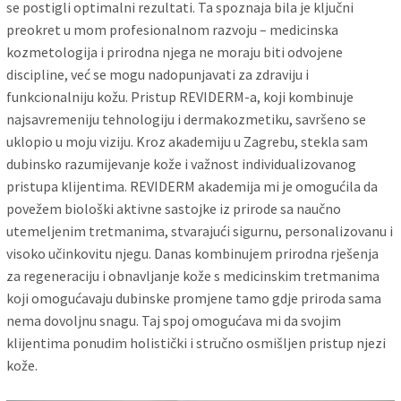
se postigli optimalni rezultati. Ta spoznaja bila je ključni
preokret u mom profesionalnom razvoju – medicinska
kozmetologija i prirodna njega ne moraju biti odvojene
discipline, već se mogu nadopunjavati za zdraviju i
funkcionalniju kožu. Pristup REVIDERM-a, koji kombinuje
najsavremeniju tehnologiju i dermakozmetiku, savršeno se
uklopio u moju viziju. Kroz akademiju u Zagrebu, stekla sam
dubinsko razumijevanje kože i važnost individualizovanog
pristupa klijentima. REVIDERM akademija mi je omogućila da
povežem biološki aktivne sastojke iz prirode sa naučno
utemeljenim tretmanima, stvarajući sigurnu, personalizovanu i
visoko učinkovitu njegu. Danas kombinujem prirodna rješenja
za regeneraciju i obnavljanje kože s medicinskim tretmanima
koji omogućavaju dubinske promjene tamo gdje priroda sama
nema dovoljnu snagu. Taj spoj omogućava mi da svojim
klijentima ponudim holistički i stručno osmišljen pristup njezi
kože.