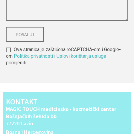
Ova stranica je zaštićena reCAPTCHA-om i Google-
om
Politika privatnosti
i
Uslovi korištenja usluge
primijeniti.
Alternative:
KONTAKT
MAGIC TOUCH medicinsko - kozmetički centar
Bošnjačkih šehida bb
77220 Cazin
Bosna i Hercegovina