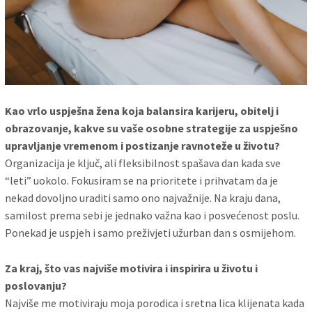
Kao vrlo uspješna žena koja balansira karijeru, obitelj i
obrazovanje, kakve su vaše osobne strategije za uspješno
upravljanje vremenom i postizanje ravnoteže u životu?
Organizacija je ključ, ali fleksibilnost spašava dan kada sve
“leti” uokolo. Fokusiram se na prioritete i prihvatam da je
nekad dovoljno uraditi samo ono najvažnije. Na kraju dana,
samilost prema sebi je jednako važna kao i posvećenost poslu.
Ponekad je uspjeh i samo preživjeti užurban dan s osmijehom.
Za kraj, što vas najviše motivira i inspirira u životu i
poslovanju?
Najviše me motiviraju moja porodica i sretna lica klijenata kada