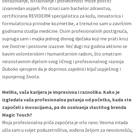
obrazovanje, istraživanje i posvećenost može postići
izvanredan uspjeh. Po struci sam bachelor zdravstva,
certificirana REVIDERM specijalistica za kožu, inovatorica i
formulatorica prirodne kozmetike, a trenutno sam u završnim
godinama studija medicine. Osim profesionalnih postignuća,
supruga sam i majka jednog divnog dječaka koji me prati kroz
sve životne i poslovne izazove. Već dugi niz godina aktivno se
bavim volonterskim i humanitarnim radom, što smatram
neizostavnim dijelom svog ličnog i profesionalnog razvoja.
Duboko vjerujem da je doprinos zajednici ključ uspješnog i
ispunjenog života.
Meliha, vaša karijera je impresivna i raznolika. Kako je
izgledala vaša profesionalna putanja od početka, kada ste
započeli s inovacijama, pa do osnivanja vlastitog brenda
Magic Touch?
Moja profesionalna priča započela je vrlo rano. Veoma mlada
ušla sam u svijet poduzetništva, vođena želјom za neovisnošću,