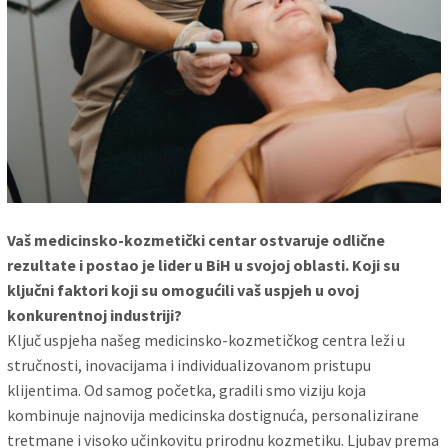
Vaš medicinsko-kozmetički centar ostvaruje odlične
rezultate i postao je lider u BiH u svojoj oblasti. Koji su
ključni faktori koji su omogućili vaš uspjeh u ovoj
konkurentnoj industriji?
Ključ uspjeha našeg medicinsko-kozmetičkog centra leži u
stručnosti, inovacijama i individualizovanom pristupu
klijentima. Od samog početka, gradili smo viziju koja
kombinuje najnovija medicinska dostignuća, personalizirane
tretmane i visoko učinkovitu prirodnu kozmetiku. Ljubav prema