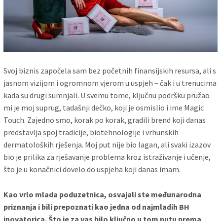
Svoj biznis započela sam bez početnih finansijskih resursa, ali s
jasnom vizijom i ogromnom vjerom u uspjeh – čak i u trenucima
kada su drugi sumnjali. U svemu tome, ključnu podršku pružao
mi je moj suprug, tadašnji dečko, koji je osmislio i ime Magic
Touch. Zajedno smo, korak po korak, gradili brend koji danas
predstavlja spoj tradicije, biotehnologije i vrhunskih
dermatoloških rješenja. Moj put nije bio lagan, ali svaki izazov
bio je prilika za rješavanje problema kroz istraživanje i učenje,
što je u konačnici dovelo do uspjeha koji danas imam.
Kao vrlo mlada poduzetnica, osvajali ste međunarodna
priznanja i bili prepoznati kao jedna od najmlađih BH
inovatorica. Što je za vas bilo ključno u tom putu prema