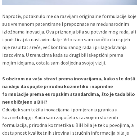
Naprotiv, potaknulo me da razvijam originalne formulacije koje
su s vremenom patentirane i prepoznate na međunarodnim
izložbama inovacija. Ova priznanja bila su potvrda mog rada, ali
i podsticaj da nastavim dalje. Vrlo rano sam naučila da uspjeh
nije rezultat sreće, već kontinuiranog rada i prilagođavanja
izazovima. U trenucima kada su drugi bili skeptični prema
mojim idejama, ostala sam dosljedna svojoj viziji.
S obzirom na vašu strast prema inovacijama, kako ste došli
na ideju da spojite prirodnu kozmetiku i napredne
formulacije prema europskim standardima, što je tada bilo
neuobičajeno u BiH?
Oduvijek sam težila inovacijama i pomjeranju granica u
kozmetologiji. Kada sam započela s razvojem složenih
formulacija, prirodna kozmetika u BiH bila je tek u povojima, a
dostupnost kvalitetnih sirovina i stručnih informacija bila je