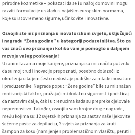
prirodne kozmetike – pokazati da se i u našoj domovini mogu
razviti formulacije u skladu s najvišim europskim normama,
koje su istovremeno sigurne, učinkovite i inovativne.
Osvojili ste niz priznanja u inovatorskom svijetu, uključujući
i nagradu “Žena godine” u kategoriji poduzetništva. Što za
vas znači ovo priznanje i koliko vam je pomoglo u daljnjem
razvoju vašeg poslovanja?
U ranim fazama moje karijere, priznanja su mi značila potvrdu
da su moj trud i inovacije prepoznati, posebno dolazeći iz
okruženja u kojem često nedostaje podrške za mlade inovatore
i preduzetnike. Nagrade poput “Žene godine” bile su mi snažan
motivacijski faktor, pružajući mi dodatnu sigurnost i podsticaj
da nastavim dalje, čak i u trenucima kada su prepreke djelovale
nepremostivo. Također, osvojila sam brojne druge nagrade,
među kojima su: 12 svjetskih priznanja za sastav naše ljekovite
šećerne paste za depilaciju, 3 svjetska priznanja za kruti
šampon za kosu (namijenjen problematičnom vlasištu, peruti i