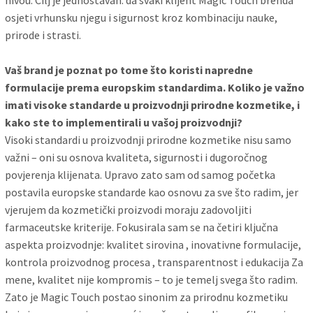
osjeti vrhunsku njegu i sigurnost kroz kombinaciju nauke,
prirode i strasti.
Vaš brand je poznat po tome što koristi napredne
formulacije prema europskim standardima. Koliko je važno
imati visoke standarde u proizvodnji prirodne kozmetike, i
kako ste to implementirali u vašoj proizvodnji?
Visoki standardi u proizvodnji prirodne kozmetike nisu samo
važni – oni su osnova kvaliteta, sigurnosti i dugoročnog
povjerenja klijenata. Upravo zato sam od samog početka
postavila europske standarde kao osnovu za sve što radim, jer
vjerujem da kozmetički proizvodi moraju zadovoljiti
farmaceutske kriterije. Fokusirala sam se na četiri ključna
aspekta proizvodnje: kvalitet sirovina , inovativne formulacije,
kontrola proizvodnog procesa , transparentnost i edukacija Za
mene, kvalitet nije kompromis – to je temelj svega što radim.
Zato je Magic Touch postao sinonim za prirodnu kozmetiku