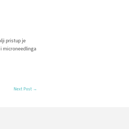
ji pristup je
a i microneedlinga
Next Post
→