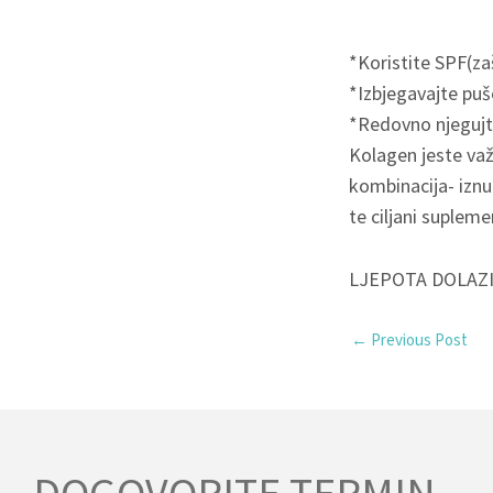
*Koristite SPF(zaš
*Izbjegavajte puš
*Redovno njegujt
Kolagen jeste važa
kombinacija- iznut
te ciljani supleme
LJEPOTA DOLAZI
←
Previous Post
DOGOVORITE TERMIN