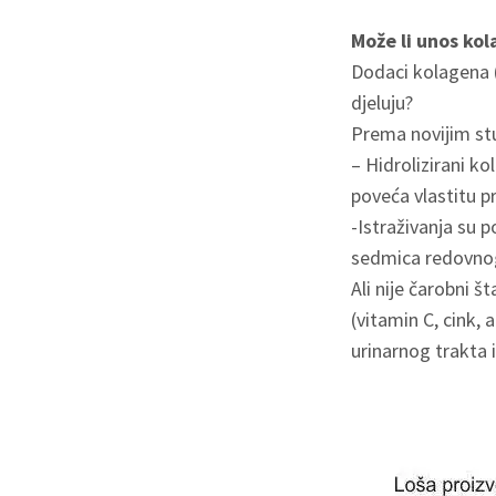
Može li unos kol
Dodaci kolagena (n
djeluju?
Prema novijim st
– Hidrolizirani ko
poveća vlastitu p
-Istraživanja su 
sedmica redovno
Ali nije čarobni š
(vitamin C, cink,
urinarnog trakta 