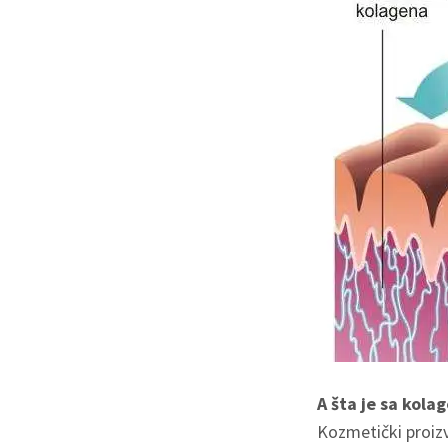
A šta je sa kol
Kozmetički proizv