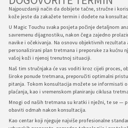
Najpouzdaniji način da dobijete tačne, stručne i kori
kože jeste da zakažete termin i dođete na konsultaci
U Magic Touchu svaka posjeta počinje detaljnom ana
savremenu dijagnostiku, nakon čega zajedno prolazi
navike i očekivanja. Na osnovu objektivnih rezultata 
personalizirani plan tretmana i preporuke za kućnu 
vašoj koži i njenoj trenutnoj situaciji.
Naš tim stručnjaka će vas voditi kroz cijeli proces, ob
široke ponude tretmana, preporučiti optimalni pristu
pitanja. Tokom konsultacija možete se informisati o
plaćanja, kao i vremenskom planiranju ciklusa tretm
Mnogi od naših tretmana su kratki i nježni, te se —
obaviti odmah nakon konsultacija.
Kao centar koji njeguje najviše profesionalne stand