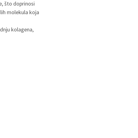
e, što doprinosi
lih molekula koja
odnju kolagena,