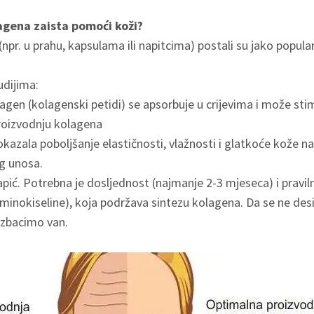
agena zaista pomoći koži?
pr. u prahu, kapsulama ili napitcima) postali su jako popularni
udijima:
lagen (kolagenski petidi) se apsorbuje u crijevima i može stim
roizvodnju kolagena
pokazala poboljšanje elastičnosti, vlažnosti i glatkoće kože 
g unosa.
tapić. Potrebna je dosljednost (najmanje 2-3 mjeseca) i pravil
 aminokiseline), koja podržava sintezu kolagena. Da se ne de
izbacimo van.