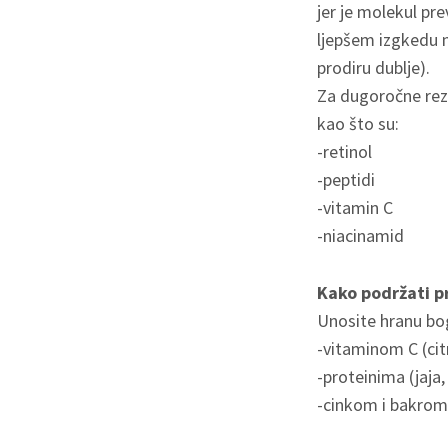
jer je molekul pre
ljepšem izgkedu 
prodiru dublje).
Za dugoročne rezu
kao što su:
-retinol
-peptidi
-vitamin C
-niacinamid
Kako podržati p
Unosite hranu bo
-vitaminom C (citr
-proteinima (jaja, 
-cinkom i bakrom 