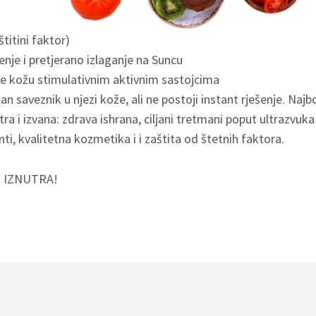
titini faktor)
enje i pretjerano izlaganje na Suncu
e kožu stimulativnim aktivnim sastojcima
n saveznik u njezi kože, ali ne postoji instant rješenje. Najbol
ra i izvana: zdrava ishrana, ciljani tretmani poput ultrazvuk
nti, kvalitetna kozmetika i i zaštita od štetnih faktora.
 IZNUTRA!