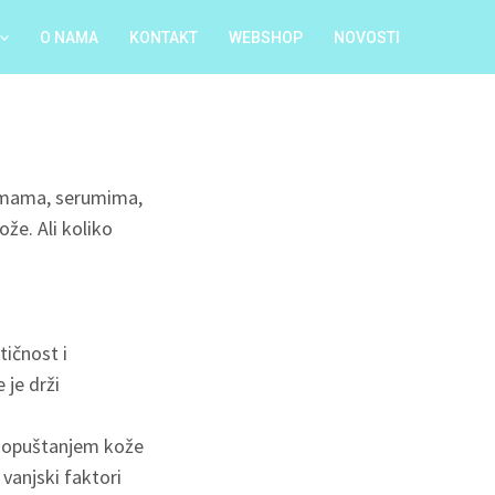
O NAMA
KONTAKT
WEBSHOP
NOVOSTI
remama, serumima,
že. Ali koliko
tičnost i
 je drži
, opuštanjem kože
vanjski faktori