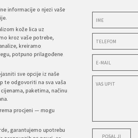
sne informacije o njezi vaše
je.
lizom kože lica uz
mo kroz vaše potrebe,
analize, kreiramo
njegu, potpuno prilagođene
jasniti sve opcije iz naše
p te odgovoriti na sva vaša
 cijenama, paketima, načinu
ana.
 prema procjeni — mogu
arde, garantujemo upotrebu