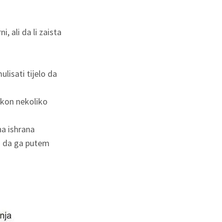
, ali da li zaista
ulisati tijelo da
nakon nekoliko
na ishrana
si da ga putem