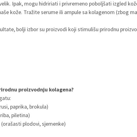
velik. Ipak, mogu hidririati i privremeno poboljšati izgled kož
naše kože. Tražite serume ili ampule sa kolagenom (zbog ma
ltate, bolji izbor su proizvodi koji stimulišu prirodnu proizv
rirodnu proizvodnju kolagena?
gatu:
usi, paprika, brokula)
riba, piletina)
(orašasti plodovi, sjemenke)