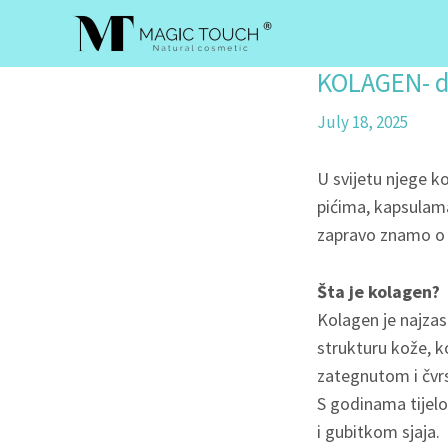
Skip
to
content
KOLAGEN- da
July 18, 2025
U svijetu njege k
pićima, kapsulama
zapravo znamo o k
Šta je kolagen?
Kolagen je najzast
strukturu kože, ko
zategnutom i čvr
S godinama tijel
i gubitkom sjaja.