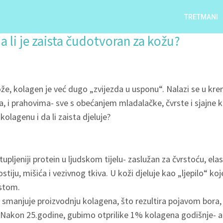
TRETMANI
 li je zaista čudotvoran za kožu?
ože, kolagen je već dugo „zvijezda u usponu“. Nalazi se u k
, i prahovima- sve s obećanjem mladalačke, čvrste i sjajne ko
olagenu i da li zaista djeluje?
upljeniji protein u ljudskom tijelu- zaslužan za čvrstoću, elas
stiju, mišića i vezivnog tkiva. U koži djeluje kao „ljepilo“ koje
stom.
o smanjuje proizvodnju kolagena, što rezultira pojavom bora
 Nakon 25.godine, gubimo otprilike 1% kolagena godišnje- a 