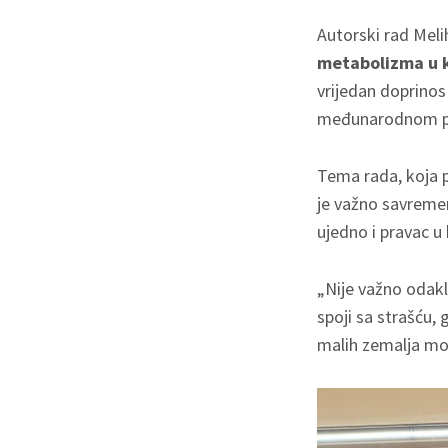
Autorski rad Mel
metabolizma u ko
vrijedan doprino
međunarodnom p
Tema rada, koja p
je važno savreme
ujedno i pravac u
„Nije važno odak
spoji sa strašću, 
malih zemalja mog