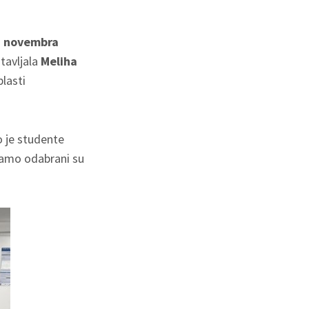
. novembra
tavljala
Meliha
blasti
o je studente
 samo odabrani su