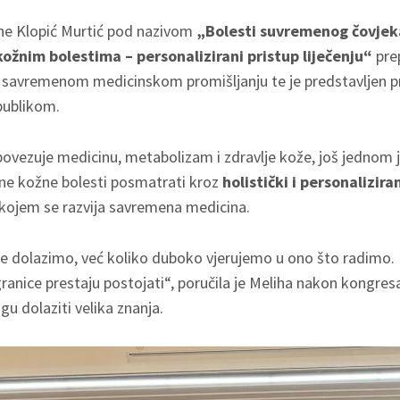
ihе Klopić Murtić pod nazivom
„Bolesti suvremenog čovjeka
žnim bolestima – personalizirani pristup liječenju“
pre
s savremenom medicinskom promišljanju te je predstavljen p
ublikom.
ovezuje medicinu, metabolizam i zdravlje kože, još jednom 
ne kožne bolesti posmatrati kroz
holistički i personalizira
 kojem se razvija savremena medicina.
le dolazimo, već koliko duboko vjerujemo u ono što radimo.
granice prestaju postojati“, poručila je Meliha nakon kongresa
u dolaziti velika znanja.