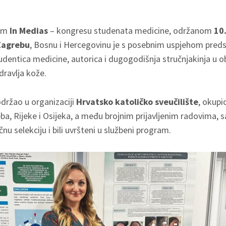
om
In Medias
– kongresu studenata medicine, održanom
10
Zagrebu
, Bosnu i Hercegovinu je s posebnim uspjehom preds
tudentica medicine, autorica i dugogodišnja stručnjakinja u o
dravlja kože.
održao u organizaciji
Hrvatsko katoličko sveučilište
, okupi
ba, Rijeke i Osijeka, a među brojnim prijavljenim radovima,
čnu selekciju i bili uvršteni u službeni program.