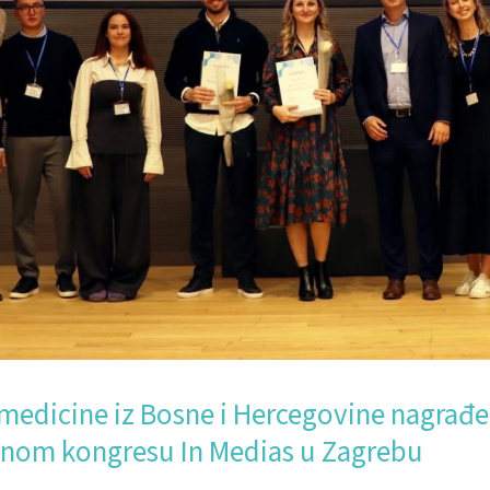
medicine iz Bosne i Hercegovine nagrađ
om kongresu In Medias u Zagrebu