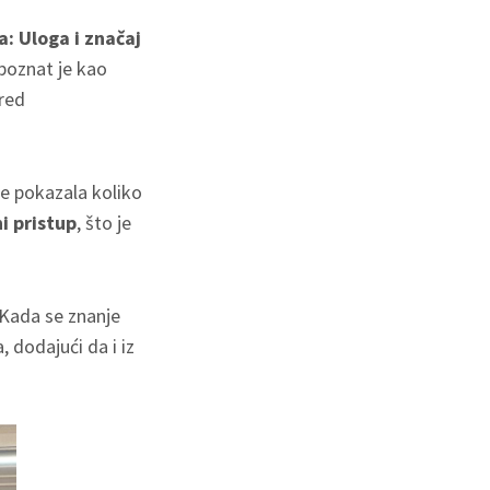
: Uloga i značaj
poznat je kao
red
je pokazala koliko
ni pristup
, što je
 Kada se znanje
, dodajući da i iz