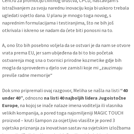
Centru za promociju civilnog društva, CPCD, nastavljam s
istraživanjem za svoju narednu inovaciju koja bi uskoro trebala
ugledati svjetlo dana. U planu je mnogo toga novog, s
naprednim formulacijama i testiranjima, što ne bih još
otkrivala i iskreno se nadam da ćete biti ponosni na to.
A, ono što bih posebno voljela da se ostvari je da nam se otvore
vrata prema EU, jer sam ubijeđena da bi to bio početak
ostvarenja mog sna o tvornici prirodne kozmetike gdje bih
mogla da sprovedem u djelo sve zamisli koje mi „zauzimaju
previše radne memorije“
Dok smo pripremali ovaj razgovor, Meliha se našla na listi
“40
under 40”
, odnosno
na listi 40 najboljih lidera Jugoistočne
Europe
, na kojoj se inače nalaze imena voditelja ili vlasnika
velikih kompanija, a pored toga najomiljeniji MAGIC TOUCH
proizvod – kruti šampon za osjetljivo vlasište je pored 3
svjetska priznanja za inovativan sastav na svjetskim izložbama