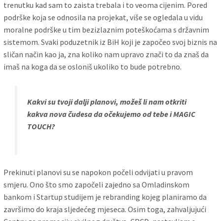
trenutku kad sam to zaista trebala i to veoma cijenim. Pored
podrške koja se odnosila na projekat, više se ogledala u vidu
moralne podrške u tim bezizlaznim poteškoćama s državnim
sistemom. Svaki poduzetnik iz BiH koji je započeo svoj biznis na
sličan način kao ja, zna koliko nam upravo znači to da znaš da
imaš na koga da se osloniš ukoliko to bude potrebno.
Kakvi su tvoji dalji planovi, možeš li nam otkriti
kakva nova čudesa da očekujemo od tebe i MAGIC
TOUCH?
Prekinuti planovi su se napokon počeli odvijati u pravom
smjeru. Ono što smo započeli zajedno sa Omladinskom
bankom i Startup studijem je rebranding kojeg planiramo da
završimo do kraja sljedećeg mjeseca. Osim toga, zahvaljujući