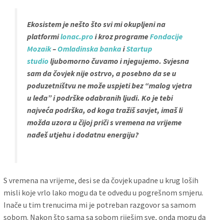
Ekosistem je nešto što svi mi okupljeni na
platformi
lonac.pro
i kroz programe
Fondacije
Mozaik
–
Omladinska banka
i
Startup
studio
ljubomorno čuvamo i njegujemo. Svjesna
sam da čovjek nije ostrvo, a posebno da se u
poduzetništvu ne može uspjeti bez “malog vjetra
u leđa” i podrške odabranih ljudi. Ko je tebi
najveća podrška, od koga tražiš savjet, imaš li
možda uzora u čijoj priči s vremena na vrijeme
nađeš utjehu i dodatnu energiju?
S vremena na vrijeme, desi se da čovjek upadne u krug loših
misli koje vrlo lako mogu da te odvedu u pogrešnom smjeru.
Inače u tim trenucima mi je potreban razgovor sa samom
sobom. Nakon što sama sa sobom riješim sve, onda mogu da