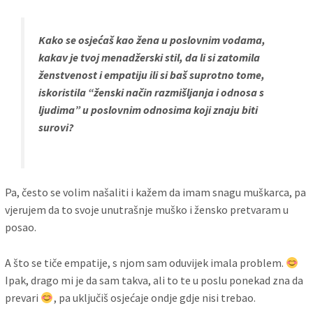
Kako se osjećaš kao žena u poslovnim vodama,
kakav je tvoj menadžerski stil, da li si zatomila
ženstvenost i empatiju ili si baš suprotno tome,
iskoristila “ženski način razmišljanja i odnosa s
ljudima” u poslovnim odnosima koji znaju biti
surovi?
Pa, često se volim našaliti i kažem da imam snagu muškarca, pa
vjerujem da to svoje unutrašnje muško i žensko pretvaram u
posao.
A što se tiče empatije, s njom sam oduvijek imala problem.
Ipak, drago mi je da sam takva, ali to te u poslu ponekad zna da
prevari
, pa uključiš osjećaje ondje gdje nisi trebao.