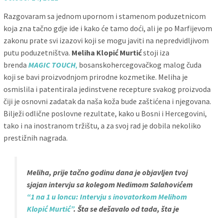
Razgovaram sa jednom upornom i stamenom poduzetnicom
koja zna tačno gdje ide i kako će tamo doći, ali je po Marfijevom
zakonu prate svi izazovi koji se mogu javiti na nepredvidljivom
putu poduzetništva.
Meliha Klopić Murtić
stoji iza
brenda
MAGIC TOUCH
,
bosanskohercegovačkog malog čuda
koji se bavi proizvodnjom prirodne kozmetike. Meliha je
osmislila i patentirala jedinstvene recepture svakog proizvoda
čiji je osnovni zadatak da naša koža bude zaštićena i njegovana.
Bilježi odlične poslovne rezultate, kako u Bosni i Hercegovini,
tako i na inostranom tržištu, a za svoj rad je dobila nekoliko
prestižnih nagrada.
Meliha, prije tačno godinu dana je objavljen tvoj
sjajan intervju sa kolegom Nedimom Salahovićem
“1 na 1 u loncu: Intervju s inovatorkom Melihom
Klopić Murtić”
. Šta se dešavalo od tada, šta je