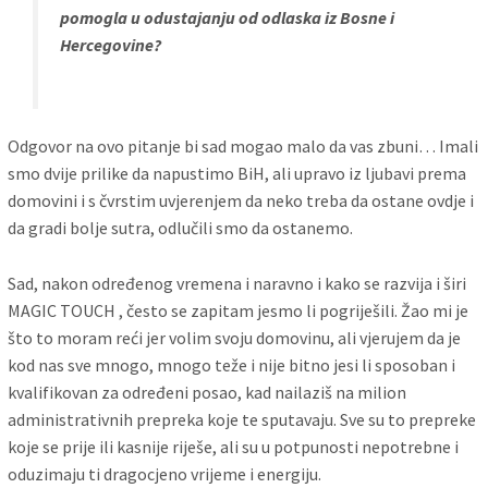
pomogla u odustajanju od odlaska iz Bosne i
Hercegovine?
Odgovor na ovo pitanje bi sad mogao malo da vas zbuni… Imali
smo dvije prilike da napustimo BiH, ali upravo iz ljubavi prema
domovini i s čvrstim uvjerenjem da neko treba da ostane ovdje i
da gradi bolje sutra, odlučili smo da ostanemo.
Sad, nakon određenog vremena i naravno i kako se razvija i širi
MAGIC TOUCH , često se zapitam jesmo li pogriješili. Žao mi je
što to moram reći jer volim svoju domovinu, ali vjerujem da je
kod nas sve mnogo, mnogo teže i nije bitno jesi li sposoban i
kvalifikovan za određeni posao, kad nailaziš na milion
administrativnih prepreka koje te sputavaju. Sve su to prepreke
koje se prije ili kasnije riješe, ali su u potpunosti nepotrebne i
oduzimaju ti dragocjeno vrijeme i energiju.