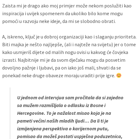
Zaista mi je drago ako moj primjer može nekom poslužiti kao
inspiracija i uvijek spomenem da ukoliko bilo kome mogu
pomoći u razvoju neke ideje, da mi se slobodno obrati.
A, iskreno, ključ je u dobroj organizaciji kao i slaganju prioriteta.
Biti majka je nešto najljepše, (ali i najteže na svijetu) jer o tome
kako usmjeriš dijete od malih nogu ovisi u kakvog će čovjeka
izrasti. Najbitnije mi je da svom dječaku mogu da posvetim
dovoljno pažnje i ljubavi, pa on iako još mali, shvati da se
ponekad neke druge obaveze moraju uraditi prije igre.
U jednom od intervjua sam pročitala da si zajedno
sa mužem razmišljala o odlasku iz Bosne i
Hercegovine. To je nažalost misao koja je na
pameti većini naših mladih ljudi… Da li ti je
izmijenjena perspektiva o karijernom putu,
pomisao da možeš postati uspješna poduzetnica,