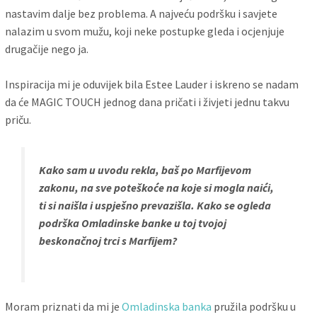
nastavim dalje bez problema. A najveću podršku i savjete
nalazim u svom mužu, koji neke postupke gleda i ocjenjuje
drugačije nego ja.
Inspiracija mi je oduvijek bila Estee Lauder i iskreno se nadam
da će MAGIC TOUCH jednog dana pričati i živjeti jednu takvu
priču.
Kako sam u uvodu rekla, baš po Marfijevom
zakonu, na sve poteškoće na koje si mogla naići,
ti si naišla i uspješno prevazišla. Kako se ogleda
podrška Omladinske banke u toj tvojoj
beskonačnoj trci s Marfijem?
Moram priznati da mi je
Omladinska banka
pružila podršku u