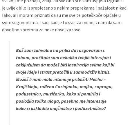
Svi koji me poznaju, znaju da sve ono što sam uspjela izgraditi
je uvijek bilo isprepleteno s nekim preprekama i nažalost nikad
lako, ali moram priznati da su me sve te poteškoće ojačale u
svim segmentima. I sad, kad je to sve iza mene, znam da sam
dovoljno spremna za neke nove izazove.
Baš sam zahvalna na prilici da razgovaram s
tobom, pročitala sam nekoliko tvojih intervjua i
zaključujem da možeš biti inspiracija svima koji bi
svoje ideje i strast pretočili u samoodrživ biznis.
Možeš li nam malo intimnije približiti Melihu –
Krajiškinju, rođenu Cazinjanku, majku, suprugu,
poduzetnicu, muzičarku, kako si pomirila i
posložila toliko uloga, posebno me interesuje
kako si uskladila majčinstvo i poduzetništvo?