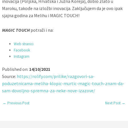
inovacija (Poljska, Hrvatska i Južna Koreja), dobio zlato u
Maroku, takođe na izložbi inovacija. Zaključujem da je ovo ipak
sjajna godina za Melihu i MAGIC TOUCH!
MAGIC TOUCH
potraži i na:
Web stranici
Facebook
Instagram
Published on:
14/10/2021
Source:
https://rolify.com/prilike/razgovori-sa-
poduzetnicama-meliha-klopic-murtic-magic-touch-znam-da-
sam-dovoljno-spremna-za-neke-nove-izazove/
←
Previous Post
Next Post
→