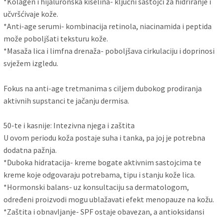
*Kolagen i hijaluronska kiselina- ključni sastojci za hidriranje i
učvršćivaje kože.
*Anti-age serumi- kombinacija retinola, niacinamida i peptida
može poboljšati teksturu kože.
*Masaža lica i limfna drenaža- poboljšava cirkulaciju i doprinosi
svježem izgledu.
Fokus na anti-age tretmanima s ciljem dubokog prodiranja
aktivnih supstanci te jačanju dermisa.
50-te i kasnije: Intezivna njega i zaštita
U ovom periodu koža postaje suha i tanka, pa joj je potrebna
dodatna pažnja.
*Duboka hidratacija- kreme bogate aktivnim sastojcima te
kreme koje odgovaraju potrebama, tipu i stanju kože lica.
*Hormonski balans- uz konsultaciju sa dermatologom,
određeni proizvodi mogu ublažavati efekt menopauze na kožu.
*Zaštita i obnavljanje- SPF ostaje obavezan, a antioksidansi