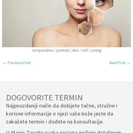
comparative / portrait / skin / old / young
←
Previous Post
Next Post
→
DOGOVORITE TERMIN
Najpouzdaniji način da dobijete tačne, stručne i
korisne informacije o njezi vaše kože jeste da
zakažete termin i dođete na konsultacije.
U Magic Touchu svaka posjeta počinje detaljnom