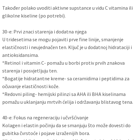
Također polako uvoditi aktivne supstance u vidu C vitamina ili
glikolne kiseline (po potrebi).
30-e: Prvi znaci starenja i dodatna njega
U tridesetima se mogu pojaviti prve fine linije, smanjenje
elastičnosti i neujednačen ten. Ključ je u dodatnoj hidrataciji i
antioksidansima.
*Retinol i vitamin C- pomažu u borbi protiv prvih znakova
starenja i posvjetljuju ten.
*Bogatije hidratantne kreme- sa ceramidima i peptidima za
očuvanje elastičnosti kože.
*Redovni piling- hemijski pilinzi sa AHA ili BHA kiselinama
pomažu u uklanjanju mrtvih ćelija i održavanju blistavog tena.
40-e: Fokus na regeneraciju i učvršćivanje
Kolagen i elastin počinju da se smanjuju što može dovesti do
gubitka čvrstoće i pojave izraženijih bora.