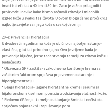
imati isti efekat u 40-im ili 50-im. Zato je važno prilagoditi
proizvode i navike kako bismo sačuvali zdravlje i mladolik
izgled kože u svakoj fazi života. U ovom blogu ćemo proći kroz
najbolje savjete za njegu kože u svakoj deceniji.
20-e: Prevencija i hidratacija
U dvadesetim godinama kože je obično u najboljem stanju-
elastična, glatka i prirodno sjajna. Ovo je vrijeme kada je
prevencija ključna, jer se tada stvaraju temelji za zdravu kožu u
budućnosti.
* Obavezna SPF zaštita- svakodnevno korištenje krema sa
zaštitnim faktorom sprječava prijevremeno starenje i
hiperpigmentaciju.
* Blaga hidratacija- lagane hidratantne kreme i serumi sa
hijaluronskom kiselinom pomažu u održavanju vlažnosti kože.
* Redovno čišćenje- temeljno uklanjanje šminke i nečistoća
sprječava pojavu akni i zapušavanja pora.