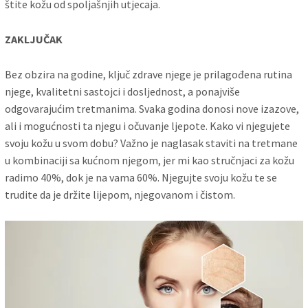
štite kožu od spoljašnjih utjecaja.
ZAKLJUČAK
Bez obzira na godine, ključ zdrave njege je prilagođena rutina
njege, kvalitetni sastojci i dosljednost, a ponajviše
odgovarajućim tretmanima. Svaka godina donosi nove izazove,
ali i mogućnosti ta njegu i očuvanje ljepote. Kako vi njegujete
svoju kožu u svom dobu? Važno je naglasak staviti na tretmane
u kombinaciji sa kućnom njegom, jer mi kao stručnjaci za kožu
radimo 40%, dok je na vama 60%. Njegujte svoju kožu te se
trudite da je držite lijepom, njegovanom i čistom.