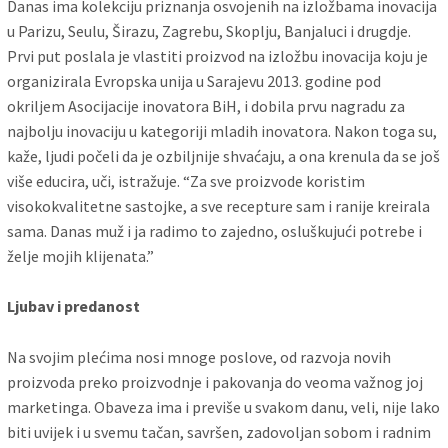
Danas ima kolekciju priznanja osvojenih na izložbama inovacija
u Parizu, Seulu, Širazu, Zagrebu, Skoplju, Banjaluci i drugdje.
Prvi put poslala je vlastiti proizvod na izložbu inovacija koju je
organizirala Evropska unija u Sarajevu 2013. godine pod
okriljem Asocijacije inovatora BiH, i dobila prvu nagradu za
najbolju inovaciju u kategoriji mladih inovatora. Nakon toga su,
kaže, ljudi počeli da je ozbiljnije shvaćaju, a ona krenula da se još
više educira, uči, istražuje. “Za sve proizvode koristim
visokokvalitetne sastojke, a sve recepture sam i ranije kreirala
sama. Danas muž i ja radimo to zajedno, osluškujući potrebe i
želje mojih klijenata.”
Ljubav i predanost
Na svojim plećima nosi mnoge poslove, od razvoja novih
proizvoda preko proizvodnje i pakovanja do veoma važnog joj
marketinga. Obaveza ima i previše u svakom danu, veli, nije lako
biti uvijek i u svemu tačan, savršen, zadovoljan sobom i radnim