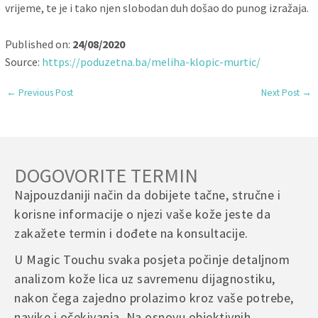
vrijeme, te je i tako njen slobodan duh došao do punog izražaja.
Published on:
24/08/2020
Source:
https://poduzetna.ba/meliha-klopic-murtic/
←
Previous Post
Next Post
→
DOGOVORITE TERMIN
Najpouzdaniji način da dobijete tačne, stručne i
korisne informacije o njezi vaše kože jeste da
zakažete termin i dođete na konsultacije.
U Magic Touchu svaka posjeta počinje detaljnom
analizom kože lica uz savremenu dijagnostiku,
nakon čega zajedno prolazimo kroz vaše potrebe,
navike i očekivanja. Na osnovu objektivnih