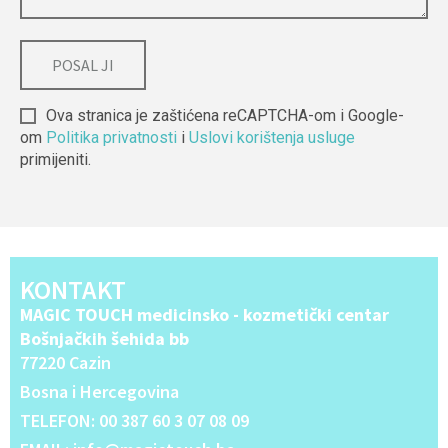
Ova stranica je zaštićena reCAPTCHA-om i Google-
om
Politika privatnosti
i
Uslovi korištenja usluge
primijeniti.
Alternative:
KONTAKT
MAGIC TOUCH medicinsko - kozmetički centar
Bošnjačkih šehida bb
77220 Cazin
Bosna i Hercegovina
TELEFON: 00 387 60 3 07 08 09