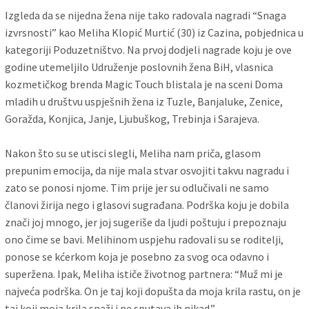
Izgleda da se nijedna žena nije tako radovala nagradi “Snaga
izvrsnosti” kao Meliha Klopić Murtić (30) iz Cazina, pobjednica u
kategoriji Poduzetništvo. Na prvoj dodjeli nagrade koju je ove
godine utemeljilo Udruženje poslovnih žena BiH, vlasnica
kozmetičkog brenda Magic Touch blistala je na sceni Doma
mladih u društvu uspješnih žena iz Tuzle, Banjaluke, Zenice,
Goražda, Konjica, Janje, Ljubuškog, Trebinja i Sarajeva.
Nakon što su se utisci slegli, Meliha nam priča, glasom
prepunim emocija, da nije mala stvar osvojiti takvu nagradu i
zato se ponosi njome. Tim prije jer su odlučivali ne samo
članovi žirija nego i glasovi sugrađana. Podrška koju je dobila
znači joj mnogo, jer joj sugeriše da ljudi poštuju i prepoznaju
ono čime se bavi. Melihinom uspjehu radovali su se roditelji,
ponose se kćerkom koja je posebno za svog oca odavno i
superžena. Ipak, Meliha ističe životnog partnera: “Muž mi je
najveća podrška. On je taj koji dopušta da moja krila rastu, on je
taj koji moja krila snaži i ne sputava ih nikad.”