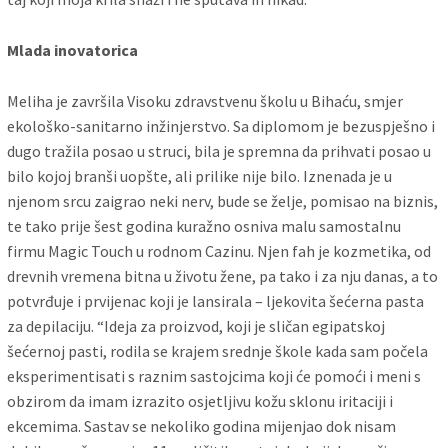
Mlada inovatorica
Meliha je završila Visoku zdravstvenu školu u Bihaću, smjer
ekološko-sanitarno inžinjerstvo. Sa diplomom je bezuspješno i
dugo tražila posao u struci, bila je spremna da prihvati posao u
bilo kojoj branši uopšte, ali prilike nije bilo. Iznenada je u
njenom srcu zaigrao neki nerv, bude se želje, pomisao na biznis,
te tako prije šest godina kuražno osniva malu samostalnu
firmu Magic Touch u rodnom Cazinu. Njen fah je kozmetika, od
drevnih vremena bitna u životu žene, pa tako i za nju danas, a to
potvrđuje i prvijenac koji je lansirala – ljekovita šećerna pasta
za depilaciju. “Ideja za proizvod, koji je sličan egipatskoj
šećernoj pasti, rodila se krajem srednje škole kada sam počela
eksperimentisati s raznim sastojcima koji će pomoći i meni s
obzirom da imam izrazito osjetljivu kožu sklonu iritaciji i
ekcemima. Sastav se nekoliko godina mijenjao dok nisam