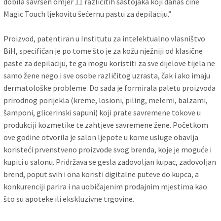
dobila savršen omjer 11 različitih sastojaka koji danas čine
Magic Touch ljekovitu šećernu pastu za depilaciju.”
Proizvod, patentiran u Institutu za intelektualno vlasništvo
BiH, specifičan je po tome što je za kožu nježniji od klasične
paste za depilaciju, te ga mogu koristiti za sve dijelove tijela ne
samo žene nego i sve osobe različitog uzrasta, čak i ako imaju
dermatološke probleme. Do sada je formirala paletu proizvoda
prirodnog porijekla (kreme, losioni, piling, melemi, balzami,
šamponi, glicerinski sapuni) koji prate savremene tokove u
produkciji kozmetike te zahtjeve savremene žene. Početkom
ove godine otvorila je salon ljepote u kome usluge obavlja
koristeći prvenstveno proizvode svog brenda, koje je moguće i
kupiti u salonu. Pridržava se gesla zadovoljan kupac, zadovoljan
brend, poput svih i ona koristi digitalne puteve do kupca, a
konkurenciji parira i na uobičajenim prodajnim mjestima kao
što su apoteke ili ekskluzivne trgovine.