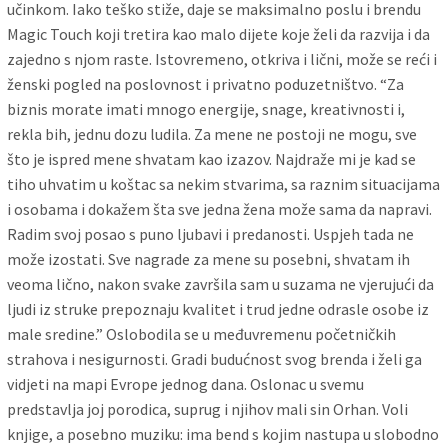
učinkom. Iako teško stiže, daje se maksimalno poslu i brendu
Magic Touch koji tretira kao malo dijete koje želi da razvija i da
zajedno s njom raste. Istovremeno, otkriva i lični, može se reći i
ženski pogled na poslovnost i privatno poduzetništvo. “Za
biznis morate imati mnogo energije, snage, kreativnosti i,
rekla bih, jednu dozu ludila. Za mene ne postoji ne mogu, sve
što je ispred mene shvatam kao izazov. Najdraže mi je kad se
tiho uhvatim u koštac sa nekim stvarima, sa raznim situacijama
i osobama i dokažem šta sve jedna žena može sama da napravi.
Radim svoj posao s puno ljubavi i predanosti. Uspjeh tada ne
može izostati. Sve nagrade za mene su posebni, shvatam ih
veoma lično, nakon svake završila sam u suzama ne vjerujući da
ljudi iz struke prepoznaju kvalitet i trud jedne odrasle osobe iz
male sredine.” Oslobodila se u međuvremenu početničkih
strahova i nesigurnosti. Gradi budućnost svog brenda i želi ga
vidjeti na mapi Evrope jednog dana. Oslonac u svemu
predstavlja joj porodica, suprug i njihov mali sin Orhan. Voli
knjige, a posebno muziku: ima bend s kojim nastupa u slobodno