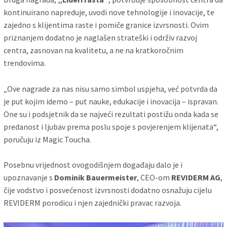
kontinuirano napreduje, uvodi nove tehnologije i inovacije, te
zajedno s klijentima raste i pomiče granice izvrsnosti. Ovim
priznanjem dodatno je naglašen strateški i održiv razvoj
centra, zasnovan na kvalitetu, a ne na kratkoročnim
trendovima.
„Ove nagrade za nas nisu samo simbol uspjeha, već potvrda da
je put kojim idemo – put nauke, edukacije i inovacija – ispravan.
One su i podsjetnik da se najveći rezultati postižu onda kada se
predanost i ljubav prema poslu spoje s povjerenjem klijenata“,
poručuju iz Magic Toucha.
Posebnu vrijednost ovogodišnjem događaju dalo je i
upoznavanje s
Dominik Bauermeister
, CEO-om
REVIDERM AG
,
čije vodstvo i posvećenost izvrsnosti dodatno osnažuju cijelu
REVIDERM porodicu i njen zajednički pravac razvoja.