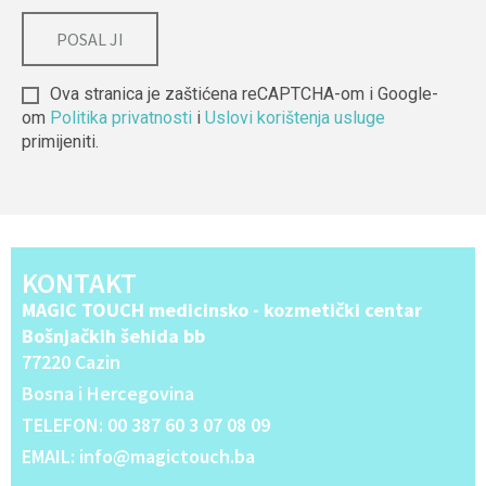
Ova stranica je zaštićena reCAPTCHA-om i Google-
om
Politika privatnosti
i
Uslovi korištenja usluge
primijeniti.
Alternative:
KONTAKT
MAGIC TOUCH medicinsko - kozmetički centar
Bošnjačkih šehida bb
77220 Cazin
Bosna i Hercegovina
TELEFON: 00 387 60 3 07 08 09
EMAIL: info@magictouch.ba