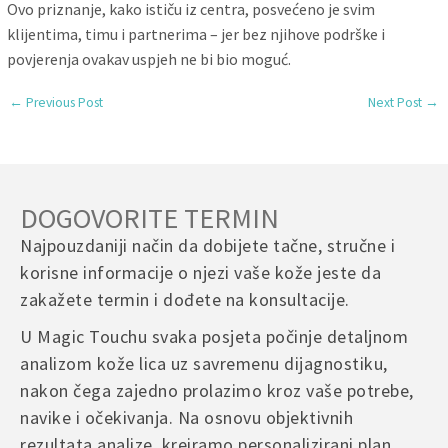
Ovo priznanje, kako ističu iz centra, posvećeno je svim
klijentima, timu i partnerima – jer bez njihove podrške i
povjerenja ovakav uspjeh ne bi bio moguć.
←
Previous Post
Next Post
→
DOGOVORITE TERMIN
Najpouzdaniji način da dobijete tačne, stručne i
korisne informacije o njezi vaše kože jeste da
zakažete termin i dođete na konsultacije.
U Magic Touchu svaka posjeta počinje detaljnom
analizom kože lica uz savremenu dijagnostiku,
nakon čega zajedno prolazimo kroz vaše potrebe,
navike i očekivanja. Na osnovu objektivnih
rezultata analize, kreiramo personalizirani plan