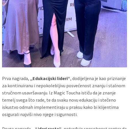
Prva nagrada,
„Edukacijski lideri“
, dodijeljena je kao priznanje
za kontinuiranu i nepokolebljivu posvećenost znanju i stalnom
stručnom usavršavanju. Iz Magic Toucha ističu da je znanje
temelj svega što rade, te da svaku novu edukaciju i stečeno
iskustvo odmah implementiraju u praksu kako bi klijentima
osigurali najviši nivo njege i sigurnosti.
Druga nagrada,
„Lideri rasta“
, potvrđuje sposobnost centra da