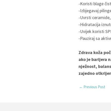
-Koristi blage čis
-Izbjegavaj piling
-Uvrsti ceramide, 
-Hidratacija iznut
-Uvijek koristi SP
-Pauziraj sa aktiv
Zdrava koža poči
ako je barijera n
nježnost, balans
zajedno otkrijem
←
Previous Post