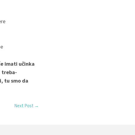
ere
je
će imati učinka
a treba-
ći, tu smo da
Next Post
→