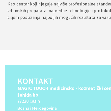
Kao centar koji njeguje najviše profesionalne stand
vrhunskih preparata, napredne tehnologije i protokol
ciljem postizanja najboljih mogućih rezultata za vaš
KONTAKT
MAGIC TOUCH medicinsko - kozmetički cen
šehida bb
77220 Cazin
Bosna i Hercegovina