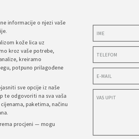
sne informacije o njezi vaše
je.
lizom kože lica uz
mo kroz vaše potrebe,
analize, kreiramo
njegu, potpuno prilagođene
jasniti sve opcije iz naše
p te odgovoriti na sva vaša
 cijenama, paketima, načinu
ana.
 prema procjeni — mogu