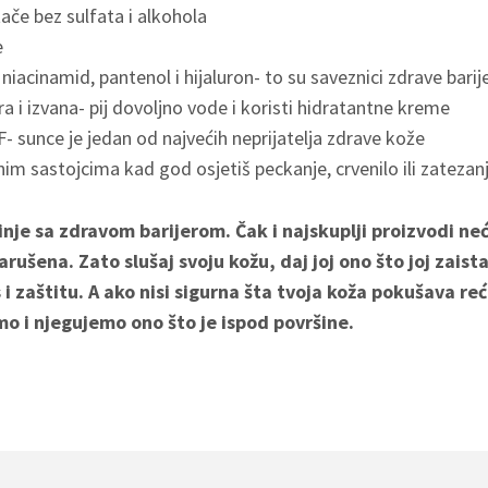
tače bez sulfata i alkohola
e
niacinamid, pantenol i hijaluron- to su saveznici zdrave barij
ra i izvana- pij dovoljno vode i koristi hidratantne kreme
F- sunce je jedan od najvećih neprijatelja zdrave kože
nim sastojcima kad god osjetiš peckanje, crvenilo ili zatezan
nje sa zdravom barijerom. Čak i najskuplji proizvodi ne
arušena. Zato slušaj svoju kožu, daj joj ono što joj zaist
 i zaštitu. A ako nisi sigurna šta tvoja koža pokušava re
o i njegujemo ono što je ispod površine.