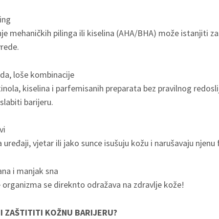
ling
e mehaničkih pilinga ili kiselina (AHA/BHA) može istanjiti zašt
vrede.
oda, loše kombinacije
nola, kiselina i parfemisanih preparata bez pravilnog redosl
slabiti barijeru.
vi
 uređaji, vjetar ili jako sunce isušuju kožu i narušavaju njenu 
rana i manjak sna
 organizma se direknto odražava na zdravlje kože!
I ZAŠTITITI KOŽNU BARIJERU?