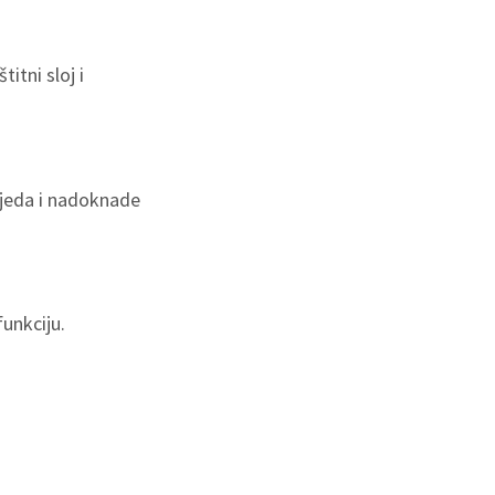
itni sloj i
ijeda i nadoknade
funkciju.