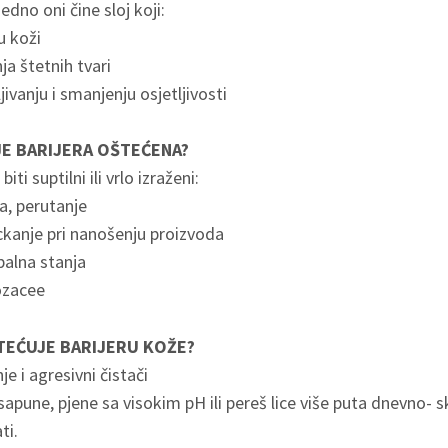
dno oni čine sloj koji:
u koži
nja štetnih tvari
ivanju i smanjenju osjetljivosti
JE BARIJERA OŠTEĆENA?
i suptilni ili vrlo izraženi:
a, perutanje
eckanje pri nanošenju proizvoda
upalna stanja
rozacee
TEĆUJE BARIJERU KOŽE?
je i agresivni čistači
sapune, pjene sa visokim pH ili pereš lice više puta dnevno- s
ti.