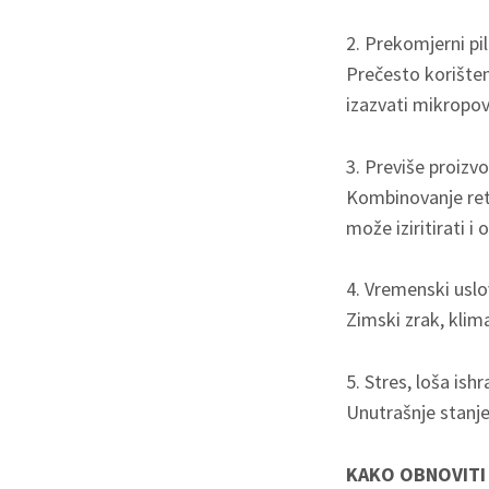
2. Prekomjerni pi
Prečesto korištenj
izazvati mikropo
3. Previše proizv
Kombinovanje reti
može iziritirati i o
4. Vremenski uslo
Zimski zrak, klima
5. Stres, loša ish
Unutrašnje stanje
KAKO OBNOVITI 