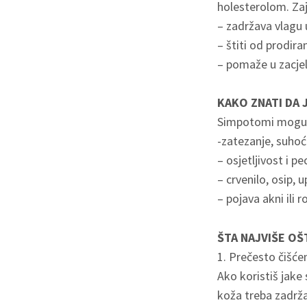
holesterolom. Zaje
– zadržava vlagu 
– štiti od prodira
– pomaže u zacjelj
KAKO ZNATI DA 
Simpotomi mogu bit
-zatezanje, suhoć
– osjetljivost i p
– crvenilo, osip, 
– pojava akni ili 
ŠTA NAJVIŠE OŠ
1. Prečesto čišćen
Ako koristiš jake 
koža treba zadrža