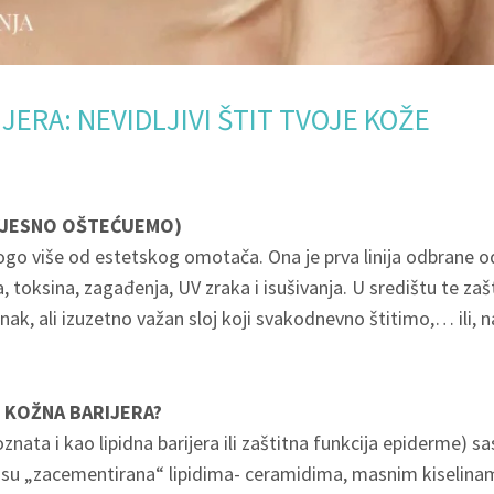
JERA: NEVIDLJIVI ŠTIT TVOJE KOŽE
SVJESNO OŠTEĆUEMO)
go više od estetskog omotača. Ona je prva linija odbrane o
a, toksina, zagađenja, UV zraka i isušivanja. U središtu te zaš
anak, ali izuzetno važan sloj koji svakodnevno štitimo,… ili, 
 KOŽNA BARIJERA?
znata i kao lipidna barijera ili zaštitna funkcija epiderme) sas
e su „zacementirana“ lipidima- ceramidima, masnim kiselinam