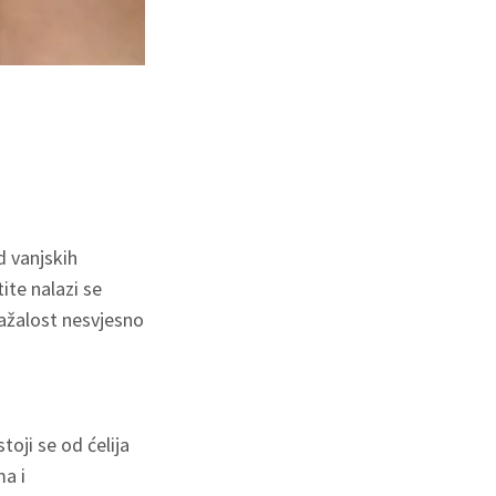
d vanjskih
tite nalazi se
nažalost nesvjesno
toji se od ćelija
a i