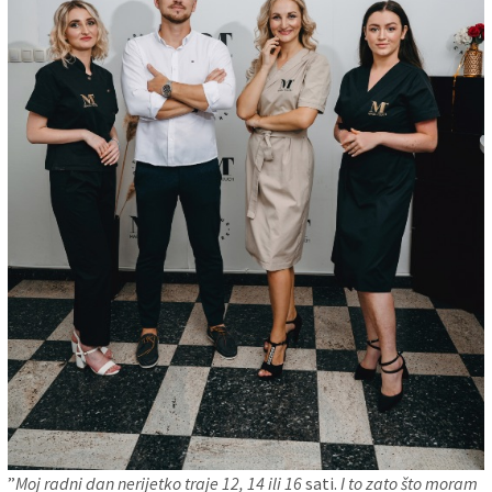
”
Moj radni dan nerijetko traje 12, 14 ili 16
sati.
I to zato što moram