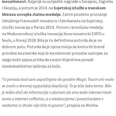
inovativnost.
Najprije su uslijedile nagrade u Sarajevu, Zagrebu
i Skoplju, a potom je 2014. na
Svjetskoj izložbi u iranskom
Shirazu osvojila zlatnu medalju
. Zatim posebno priznanje
Udruženja francuskih inovatora i fabrikanata na Svjetskoj
izložbi inovacija u Parizu 2014.. Potom i brončanu medalju
na Međunarodnoj izložba inovacija žena inovatorki EXPO u
Seulu, u Koreji 2018. Bila je to definitivna potvrda da je na
dobrom putu. Potvrda da je njena misija da kreira bh brend
prirodne kozmetike koji će kombinirati prirodne sastojke za
njegu kože sjajna prilika da svojim klijentima ponudi
visokokvalitetna rješenja za kožu.
“
U periodu kad sam započinjala da gradim Magic Touch vrlo malo
se znalo o drevnoj egipatskoj depilaciji
.
To
je
bila tabu tema. Bilo
je teško doći do informacija s obzirom da smo tada internet imali
samo u internet caffeima, a o edukacijama i povezivanjem s
osobama iz struke nije bilo ni govora
”, prisjeća se Meliha.