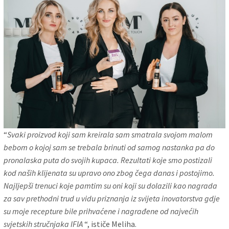
“
Svaki proizvod koji sam kreirala sam smatrala svojom malom
bebom o kojoj sam se trebala brinuti od samog nastanka pa do
pronalaska puta do svojih kupaca. Rezultati koje smo postizali
kod naših klijenata su upravo ono zbog čega danas i postojimo.
Najljepši trenuci koje pamtim su oni koji su dolazili kao nagrada
za sav prethodni trud u vidu priznanja iz svijeta inovatorstva gdje
su moje recepture bile prihvaćene i nagrađene od najvećih
svjetskih stručnjaka IFIA
“, ističe Meliha.