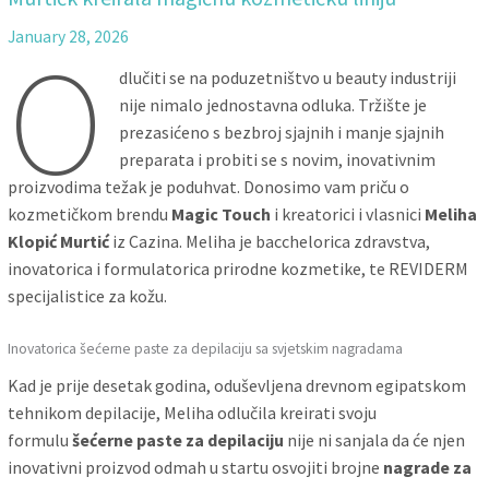
January 28, 2026
O
dlučiti se na poduzetništvo u beauty industriji
nije nimalo jednostavna odluka. Tržište je
prezasićeno s bezbroj sjajnih i manje sjajnih
preparata i probiti se s novim, inovativnim
proizvodima težak je poduhvat. Donosimo vam priču o
kozmetičkom brendu
Magic Touch
i kreatorici i vlasnici
Meliha
Klopić Murtić
iz Cazina. Meliha je bacchelorica zdravstva,
inovatorica i formulatorica prirodne kozmetike, te REVIDERM
specijalistice za kožu.
Inovatorica šećerne paste za depilaciju sa svjetskim nagradama
Kad je prije desetak godina, oduševljena drevnom egipatskom
tehnikom depilacije, Meliha odlučila kreirati svoju
formulu
šećerne paste za depilaciju
nije ni sanjala da će njen
inovativni proizvod odmah u startu osvojiti brojne
nagrade za