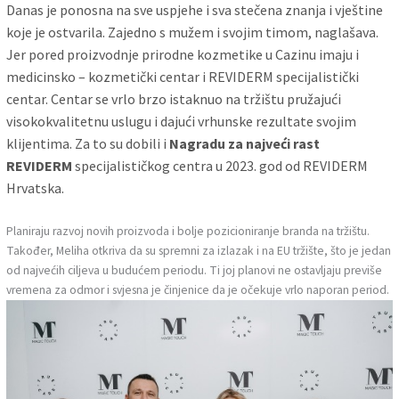
Danas je ponosna na sve uspjehe i sva stečena znanja i vještine
koje je ostvarila. Zajedno s mužem i svojim timom, naglašava.
Jer pored proizvodnje prirodne kozmetike u Cazinu imaju i
medicinsko – kozmetički centar i REVIDERM specijalistički
centar. Centar se vrlo brzo istaknuo na tržištu pružajući
visokokvalitetnu uslugu i dajući vrhunske rezultate svojim
klijentima. Za to su dobili i
Nagradu za najveći rast
REVIDERM
specijalističkog centra u 2023. god od REVIDERM
Hrvatska.
Planiraju razvoj novih proizvoda i bolje pozicioniranje branda na tržištu.
Također, Meliha otkriva da su spremni za izlazak i na EU tržište, što je jedan
od najvećih ciljeva u budućem periodu. Ti joj planovi ne ostavljaju previše
vremena za odmor i svjesna je činjenice da je očekuje vrlo naporan period.