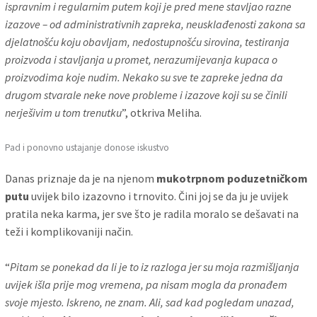
ispravnim i regularnim putem koji je pred mene stavljao razne
izazove – od administrativnih zapreka, neusklađenosti zakona sa
djelatnošću koju obavljam, nedostupnošću sirovina, testiranja
proizvoda i stavljanja u promet, nerazumijevanja kupaca o
proizvodima koje nudim. Nekako su sve te zapreke jedna da
drugom stvarale neke nove probleme i izazove koji su se činili
nerješivim u tom trenutku
”, otkriva Meliha.
Pad i ponovno ustajanje donose iskustvo
Danas priznaje da je na njenom
mukotrpnom poduzetničkom
putu
uvijek bilo izazovno i trnovito. Čini joj se da ju je uvijek
pratila neka karma, jer sve što je radila moralo se dešavati na
teži i komplikovaniji način.
“
Pitam se ponekad da li je to iz razloga jer su moja razmišljanja
uvijek išla prije mog vremena, pa nisam mogla da pronađem
svoje mjesto. Iskreno, ne znam. Ali, sad kad pogledam unazad,