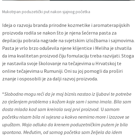
Mukotrpan poduzetički put nakon sjajnog početka
Ideja o razvoju branda prirodne kozmetike i aromaterapijskih
proizvoda rodila se nakon što je njena šećerna pasta za
depilaciju pobrala nagrade na svjetskim izložbama i sajmovima.
Pasta je vrlo brzo oduševila njene klijentice i Meliha je shvatila
da ima kvalitetan proizvod čiju fomulaciju treba razvijati. Stoga
je nastavila svoje školovanje na tečajevima u Hrvatskoj te
online tečajevima u Rumuniji. Oni su joj pomogli da proširi
znanje i osposobili je za dalji razvoj proizvoda.
“
Slobodno mogu reći da je moj biznis nastao iz ljubavi
te potrebe
za rješenjem problema s kožom koje sam i sama imala. Bila sam
dosta mlada kad sam kreirala svoj prvi proizvod.
U
samom
početku nisam bila ni svjesna u kakvo nemirno more i izazove se
upuštam. Moja odluka da krenem poduzetničkim putem je bila
spontana. Međutim, od samog početka sam željela da idem