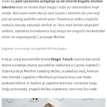
svaki taj
pad i ponovno ustajanje su mi stvorili bogato životno
iskustvo
koje mi danas daje snagu i volju za ostvarenjem moje
misije. Naš svaki radni dan je novi izazov s obzirom da smo svoj
put od samog početka utirali sami. Posebno je teško u najbrže
rastućoj beauty industriji održati se i kao mali brand oduprijeti
velikim, svjetskim brandovima koji imaju sve moguće marketinške
alate na raspolaganju
”, priznaje Meliha.
Nagrade za inovaciju od svjetskih IFIA stručnjaka
A da je i ovaj kozmetički brend
Magic Touch
nastao kao plod
dobre suradnje unutar porodične radionice u Cazinu svjedoči i
čnjenica da je Melihin tadašnji dečko, a sadašnji muž, kreirao
ime brenda i zajedno s Melihom prolazio kroz sve muke
poduzetništva. S mužem je zajedno kreirala i stvarala svoju
liniju proizvoda, znajući koliku vrijednost nosi ono što rade.