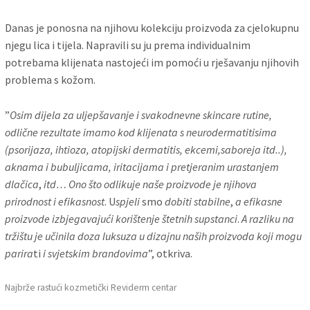
Danas je ponosna na njihovu kolekciju proizvoda za cjelokupnu
njegu lica i tijela. Napravili su ju prema individualnim
potrebama klijenata nastojeći im pomoći u rješavanju njihovih
problema s kožom.
”
Osim dijela za uljepšavanje i svakodnevne skincare rutine,
odlične rezultate imamo kod klijenata s neurodermatitisima
(psorijaza, ihtioza, atopijski dermatitis, ekcemi,saboreja itd..),
aknama i bubuljicama, iritacijama i pretjeranim urastanjem
dlačica
,
itd… Ono što odlikuje naše proizvode je njihova
prirodnost i efikasnost
. U
spjeli
smo
dobiti stabilne
,
a efikasne
proizvode izbjegavajući korištenje štetnih supstanci
.
A razliku na
tržištu je učinila doza luksuza u dizajnu naših proizvoda koji mogu
parira
ti
i svjetskim brandovima
”, otkriva.
Najbrže rastući kozmetički Reviderm centar