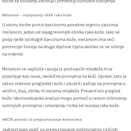
korak ka očuvanju zdravlja i prevenciji ozbiljnih oboljenja.
Melanom – najopasniji oblik raka kože
U okviru borbe protiv karcinoma posebno mjesto zauzima
melanom, jedan od najagresivnijih oblika raka kože. Iako se
javlja rjeđe od drugih karcinoma kože, melanom ima veći
potencijal širenja na druge dijelove tijela ukoliko se ne otkrije
na vrijeme.
Melanom se najčešće razvija iz postojećih mladeža ili se
pojavljuje kao nova, neobična promjena na koži. Upravo zato je
važno redovno pregledati kožu i obratiti pažnju na promjene u
veličini, boji, obliku ili ivicama mladeža. Preventivni pregled
kože i dermoskopska analiza mogu pomoći u ranom otkrivanju
sumnjivih promjena i smanjenju rizika od razvoja raka kože.
ABCDE pravilo za prepoznavanje melanoma
Jednostavan vodič za prepoznavanje potencijalno rizičnih