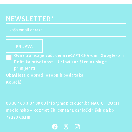
NEWSLETTER*
Ova stranica je zaštićena reCAPTCHA-om i Google-om
Politika privatnosti
i
Uslovi korištenja usluge
primijeniti.
Obavijest o obradi osobnih podataka
Kolačići
00 387 60 3 07 08 09 info@magictouch.ba MAGIC TOUCH
medicinsko – kozmetički centar Bošnjačkih šehida bb
77220 Cazin
F
T
I