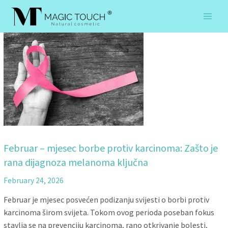
Skip
to
content
Februar – mjesec borbe protiv karcinoma: Zašto je
rana dijagnoza melanoma ključna
February 24, 2026
Februar je mjesec posvećen podizanju svijesti o borbi protiv
karcinoma širom svijeta. Tokom ovog perioda poseban fokus
stavlja se na prevenciju karcinoma, rano otkrivanje bolesti,