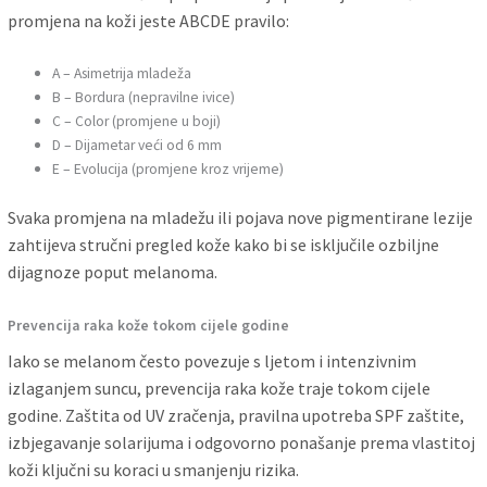
promjena na koži jeste ABCDE pravilo:
A – Asimetrija mladeža
B – Bordura (nepravilne ivice)
C – Color (promjene u boji)
D – Dijametar veći od 6 mm
E – Evolucija (promjene kroz vrijeme)
Svaka promjena na mladežu ili pojava nove pigmentirane lezije
zahtijeva stručni pregled kože kako bi se isključile ozbiljne
dijagnoze poput melanoma.
Prevencija raka kože tokom cijele godine
Iako se melanom često povezuje s ljetom i intenzivnim
izlaganjem suncu, prevencija raka kože traje tokom cijele
godine. Zaštita od UV zračenja, pravilna upotreba SPF zaštite,
izbjegavanje solarijuma i odgovorno ponašanje prema vlastitoj
koži ključni su koraci u smanjenju rizika.