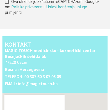
Ova stranica je zaštićena reCAPTCHA-om i Google-
om
Politika privatnosti
i
Uslovi korištenja usluge
primijeniti.
Alternative:
KONTAKT
MAGIC TOUCH medicinsko - kozmetički centar
Bošnjačkih šehida bb
77220 Cazin
Bosna i Hercegovina
TELEFON: 00 387 60 3 07 08 09
EMAIL: info@magictouch.ba