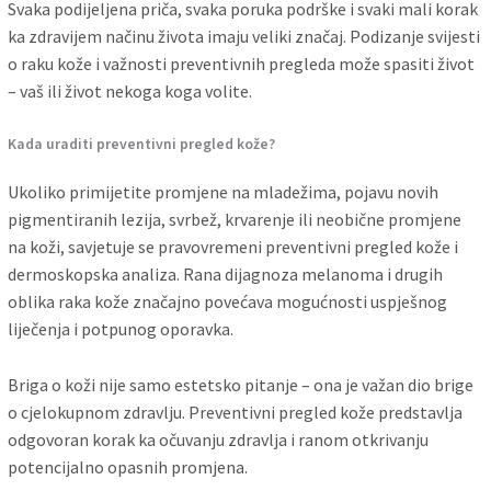
Svaka podijeljena priča, svaka poruka podrške i svaki mali korak
ka zdravijem načinu života imaju veliki značaj. Podizanje svijesti
o raku kože i važnosti preventivnih pregleda može spasiti život
– vaš ili život nekoga koga volite.
Kada uraditi preventivni pregled kože?
Ukoliko primijetite promjene na mladežima, pojavu novih
pigmentiranih lezija, svrbež, krvarenje ili neobične promjene
na koži, savjetuje se pravovremeni preventivni pregled kože i
dermoskopska analiza. Rana dijagnoza melanoma i drugih
oblika raka kože značajno povećava mogućnosti uspješnog
liječenja i potpunog oporavka.
Briga o koži nije samo estetsko pitanje – ona je važan dio brige
o cjelokupnom zdravlju. Preventivni pregled kože predstavlja
odgovoran korak ka očuvanju zdravlja i ranom otkrivanju
potencijalno opasnih promjena.