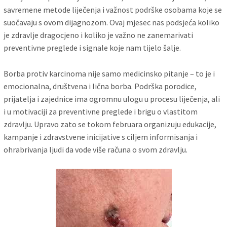
savremene metode liječenja i važnost podrške osobama koje se
suočavaju s ovom dijagnozom. Ovaj mjesec nas podsjeća koliko
je zdravlje dragocjeno i koliko je važno ne zanemarivati
preventivne preglede i signale koje nam tijelo šalje.
Borba protiv karcinoma nije samo medicinsko pitanje – to je i
emocionalna, društvena i lična borba. Podrška porodice,
prijatelja i zajednice ima ogromnu ulogu u procesu liječenja, ali
i u motivaciji za preventivne preglede i brigu o vlastitom
zdravlju. Upravo zato se tokom februara organizuju edukacije,
kampanje i zdravstvene inicijative s ciljem informisanja i
ohrabrivanja ljudi da vode više računa o svom zdravlju.