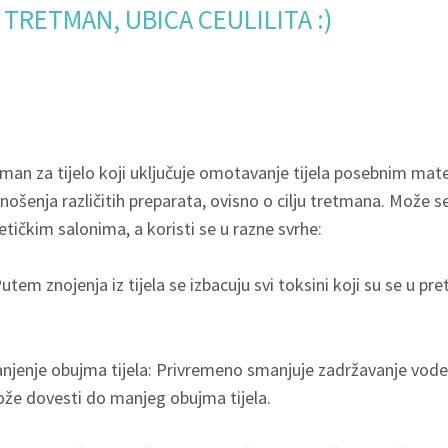
TRETMAN, UBICA CEULILITA :)
man za tijelo koji uključuje omotavanje tijela posebnim mate
anošenja različitih preparata, ovisno o cilju tretmana. Može se
etičkim salonima, a koristi se u razne svrhe:
utem znojenja iz tijela se izbacuju svi toksini koji su se u 
anjenje obujma tijela: Privremeno smanjuje zadržavanje vode 
može dovesti do manjeg obujma tijela.