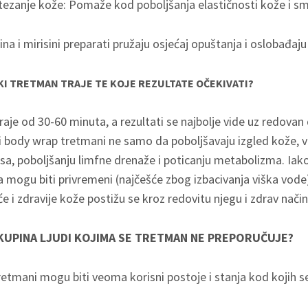
atezanje kože: Pomaže kod poboljšanja elastičnosti kože i sma
ina i mirisini preparati pružaju osjećaj opuštanja i oslobađaju
I TRETMAN TRAJE TE KOJE REZULTATE OČEKIVATI?
aje od 30-60 minuta, a rezultati se najbolje vide uz redovan
i body wrap tretmani ne samo da poboljšavaju izgled kože,
esa, poboljšanju limfne drenaže i poticanju metabolizma. Iako
mogu biti privremeni (najčešće zbog izbacivanja viška vode)
e i zdravije kože postižu se kroz redovitu njegu i zdrav način
SKUPINA LJUDI KOJIMA SE TRETMAN NE PREPORUČUJE?
etmani mogu biti veoma korisni postoje i stanja kod kojih se 