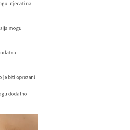
mogu utjecati na
esija mogu
 dodatno
o je biti oprezan!
mogu dodatno