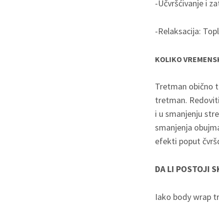
-Učvršćivanje i z
-Relaksacija: Topl
KOLIKO VREMENSK
Tretman obično tr
tretman. Redovit
i u smanjenju str
smanjenja obujma 
efekti poput čvršć
DA LI POSTOJI 
Iako body wrap tr