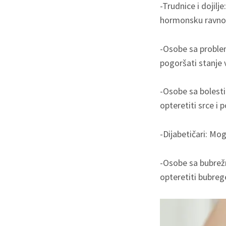
-Trudnice i dojilj
hormonsku ravno
-Osobe sa problem
pogoršati stanje 
-Osobe sa bolesti
opteretiti srce i p
-Dijabetičari: Mog
-Osobe sa bubrež
opteretiti bubreg