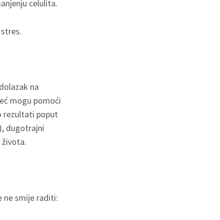
njenju celulita.
 stres.
 dolazak na
 već mogu pomoći
 rezultati poput
, dugotrajni
 života.
ne smije raditi: