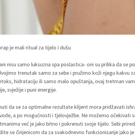
ap je mali ritual za tijelo i dušu
i nisu samo luksuzna spa poslastica- oni su prilika da se 
dvojimo trenutak samo za sebe i pružimo koži njegu kakvu za
 detoks, hidrataciju ili samo malo opuštanja, ovaj tretman 
e, svježije i puni energije.
ti da se za optimalne rezultate klijent mora pridžavati ish
e vode, a po mogućnosti i tjelovježbe. Ne možemo očekivati
tmanima već je jako bitno i pokrenuti svoje tijelo. Sebi prire
vodite se činjenicom da za svakodnevno funkcionisanje jako je