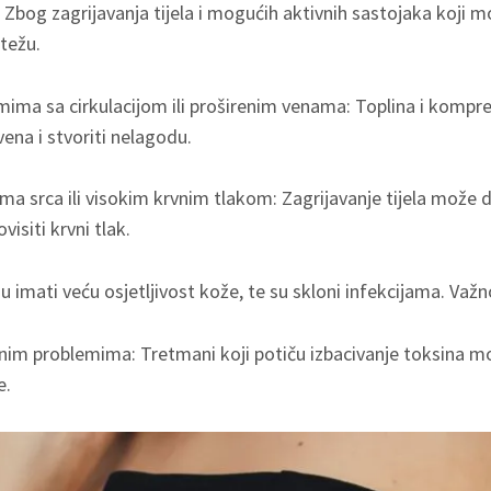
e: Zbog zagrijavanja tijela i mogućih aktivnih sastojaka koji 
težu.
ima sa cirkulacijom ili proširenim venama: Toplina i kompr
vena i stvoriti nelagodu.
ma srca ili visokim krvnim tlakom: Zagrijavanje tijela može
ovisiti krvni tlak.
u imati veću osjetljivost kože, te su skloni infekcijama. Važn
nim problemima: Tretmani koji potiču izbacivanje toksina 
e.