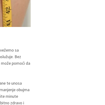
povežemo sa
služuje. Bez
vam može pomoći da
rane te unosa
 smanjenje obujma
dite minute
 bitno zdravo i