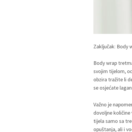
Zaključak: Body wr
Body wrap tretman
svojim tijelom, o
obzira tražite li
se osjećate laganij
Važno je napomenu
dovoljne količin
tijela samo sa tre
opuštanja, ali i 