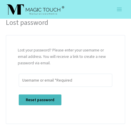
Skip
to
content
Lost password
Lost your password? Please enter your username or
email address. You will receive a link to create a new
password via email.
Reset password
A
l
t