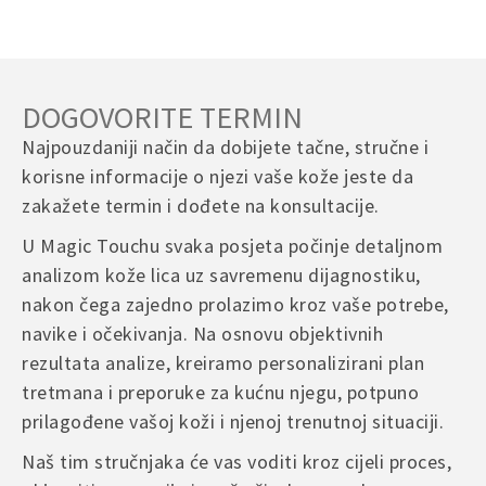
e
r
n
a
DOGOVORITE TERMIN
t
i
Najpouzdaniji način da dobijete tačne, stručne i
v
korisne informacije o njezi vaše kože jeste da
e
zakažete termin i dođete na konsultacije.
:
U Magic Touchu svaka posjeta počinje detaljnom
analizom kože lica uz savremenu dijagnostiku,
nakon čega zajedno prolazimo kroz vaše potrebe,
navike i očekivanja. Na osnovu objektivnih
rezultata analize, kreiramo personalizirani plan
tretmana i preporuke za kućnu njegu, potpuno
prilagođene vašoj koži i njenoj trenutnoj situaciji.
Naš tim stručnjaka će vas voditi kroz cijeli proces,