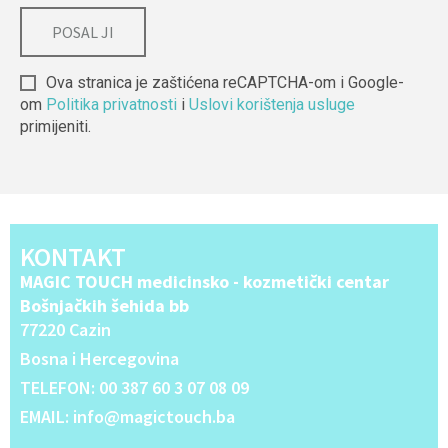
Ova stranica je zaštićena reCAPTCHA-om i Google-
om
Politika privatnosti
i
Uslovi korištenja usluge
primijeniti.
Alternative:
KONTAKT
MAGIC TOUCH medicinsko - kozmetički centar
Bošnjačkih šehida bb
77220 Cazin
Bosna i Hercegovina
TELEFON: 00 387 60 3 07 08 09
EMAIL: info@magictouch.ba