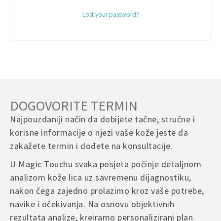
r
Lost your password?
n
a
t
i
v
e
:
DOGOVORITE TERMIN
Najpouzdaniji način da dobijete tačne, stručne i
korisne informacije o njezi vaše kože jeste da
zakažete termin i dođete na konsultacije.
U Magic Touchu svaka posjeta počinje detaljnom
analizom kože lica uz savremenu dijagnostiku,
nakon čega zajedno prolazimo kroz vaše potrebe,
navike i očekivanja. Na osnovu objektivnih
rezultata analize, kreiramo personalizirani plan