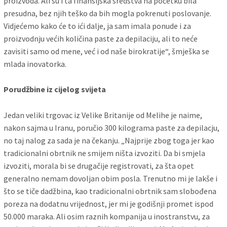
proizvoda. Ali su i ta finansijska sredstva na početku bila
presudna, bez njih teško da bih mogla pokrenuti poslovanje.
Vidjećemo kako će to ići dalje, ja sam imala ponude i za
proizvodnju većih količina paste za depilaciju, ali to neće
zavisiti samo od mene, već i od naše birokratije“, šmješka se
mlada inovatorka.
Porudžbine iz cijelog svijeta
Jedan veliki trgovac iz Velike Britanije od Melihe je naime,
nakon sajma u Iranu, poručio 300 kilograma paste za depilacju,
no taj nalog za sada je na čekanju. „Najprije zbog toga jer kao
tradicionalni obrtnik ne smijem ništa izvoziti. Da bi smjela
izvoziti, morala bi se drugačije registrovati, za šta opet
generalno nemam dovoljan obim posla. Trenutno mi je lakše i
što se tiče dadžbina, kao tradicionalni obrtnik sam slobođena
poreza na dodatnu vrijednost, jer mi je godišnji promet ispod
50.000 maraka. Ali osim raznih kompanija u inostranstvu, za