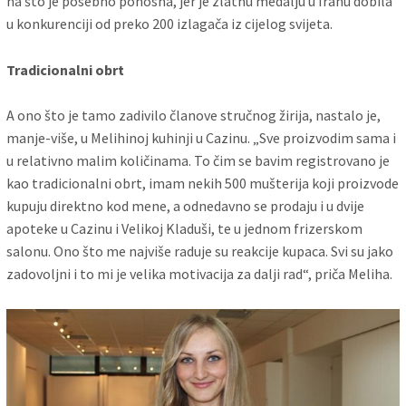
na što je posebno ponosna, jer je zlatnu medalju u Iranu dobila
u konkurenciji od preko 200 izlagača iz cijelog svijeta.
Tradicionalni obrt
A ono što je tamo zadivilo članove stručnog žirija, nastalo je,
manje-više, u Melihinoj kuhinji u Cazinu. „Sve proizvodim sama i
u relativno malim količinama. To čim se bavim registrovano je
kao tradicionalni obrt, imam nekih 500 mušterija koji proizvode
kupuju direktno kod mene, a odnedavno se prodaju i u dvije
apoteke u Cazinu i Velikoj Kladuši, te u jednom frizerskom
salonu. Ono što me najviše raduje su reakcije kupaca. Svi su jako
zadovoljni i to mi je velika motivacija za dalji rad“, priča Meliha.