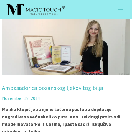
Skip
to
content
Ambasadorica bosanskog ljekovitog bilja
November 18, 2014
Meliha Klopić je za njenu šećernu pastu za depilaciju
nagrađivana već nekoliko puta. Kao i svi drugi proizvodi
mlade inovatorke iz Cazina, i pasta sadrži isključivo
prirodne sastojke.