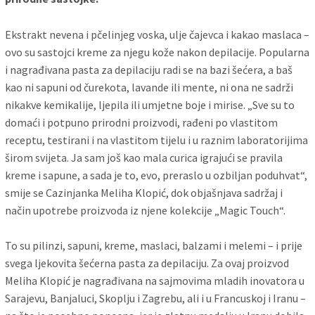
Ekstrakt nevena i pčelinjeg voska, ulje čajevca i kakao maslaca –
ovo su sastojci kreme za njegu kože nakon depilacije. Popularna
i nagrađivana pasta za depilaciju radi se na bazi šećera, a baš
kao ni sapuni od čurekota, lavande ili mente, ni ona ne sadrži
nikakve kemikalije, ljepila ili umjetne boje i mirise. „Sve su to
domaći i potpuno prirodni proizvodi, rađeni po vlastitom
receptu, testirani i na vlastitom tijelu i u raznim laboratorijima
širom svijeta. Ja sam još kao mala curica igrajući se pravila
kreme i sapune, a sada je to, evo, preraslo u ozbiljan poduhvat“,
smije se Cazinjanka Meliha Klopić, dok objašnjava sadržaj i
način upotrebe proizvoda iz njene kolekcije „Magic Touch“.
To su pilinzi, sapuni, kreme, maslaci, balzami i melemi – i prije
svega ljekovita šećerna pasta za depilaciju. Za ovaj proizvod
Meliha Klopić je nagrađivana na sajmovima mladih inovatora u
Sarajevu, Banjaluci, Skoplju i Zagrebu, ali i u Francuskoj i Iranu –