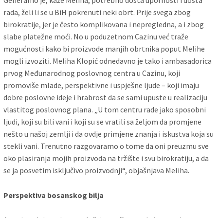
Generalno je, kaže Meliha, potrebno dosta upornosti i dosta
rada, želi li se u BiH pokrenuti neki obrt. Prije svega zbog
birokratije, jer je često komplikovana i nepregledna, a i zbog
slabe platežne moći. No u poduzetnom Cazinu već traže
mogućnosti kako bi proizvode manjih obrtnika poput Melihe
mogli izvoziti. Meliha Klopić odnedavno je tako i ambasadorica
prvog Međunarodnog poslovnog centra u Cazinu, koji
promoviše mlade, perspektivne i uspješne ljude – koji imaju
dobre poslovne ideje i hrabrost da se sami upuste u realizaciju
vlastitog poslovnog plana. „U tom centru rade jako sposobni
ljudi, koji su bili vani i koji su se vratili sa željom da promjene
nešto u našoj zemlji i da ovdje primjene znanja i iskustva koja su
stekli vani. Trenutno razgovaramo o tome da oni preuzmu sve
oko plasiranja mojih proizvoda na tržište i svu birokratiju, a da
se ja posvetim isključivo proizvodnji“, objašnjava Meliha.
Perspektiva bosanskog bilja