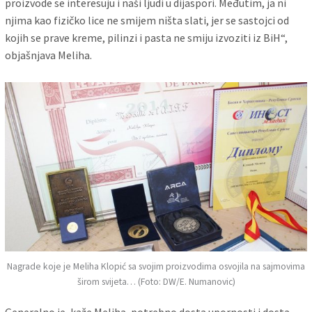
proizvode se interesuju i naši ljudi u dijaspori. Međutim, ja ni
njima kao fizičko lice ne smijem ništa slati, jer se sastojci od
kojih se prave kreme, pilinzi i pasta ne smiju izvoziti iz BiH“,
objašnjava Meliha.
Nagrade koje je Meliha Klopić sa svojim proizvodima osvojila na sajmovima
širom svijeta… (Foto: DW/E. Numanovic)