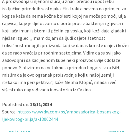
A proizvodnja u njenom slučaju znači preradu i upotrebu
isključivo prirodnih sastojaka. Ekstrakta nevena na primjer, za
kog se kaže da nema kožne bolesti kojoj ne može pomoći, ulja
čajevca, koje je djelotvorno u borbi protiv bakterija i gljivica i
koji jača imuni sistem ili pčelinjeg voska, koji koži daje gladak i
nježan izgled. „Imam dojam da ljudi osjete štetnost i
toksičnost mnogih proizvoda koji se danas koriste u njezi kože i
da se rado vraćaju prirodnim sastojcima. Vidim da su svi jako
zadovoljni i da kad jednom kupe neki proizvod uvijek dolaze
ponovo. S obzirom na netaknuta prirodna bogatstva u BiH,
mislim da je ovo ogranak proizvodnje koji u našoj zemlji
itekako ima perspektivu“, kaže Meliha Klopić, mlada i već
višestruko nagrađivana inovatorka iz Cazina.
Published on:
18/11/2014
Source:
https://www.dw.com/bs/ambasadorica-bosanskog-
ljekovitog-bilja/a-18062444