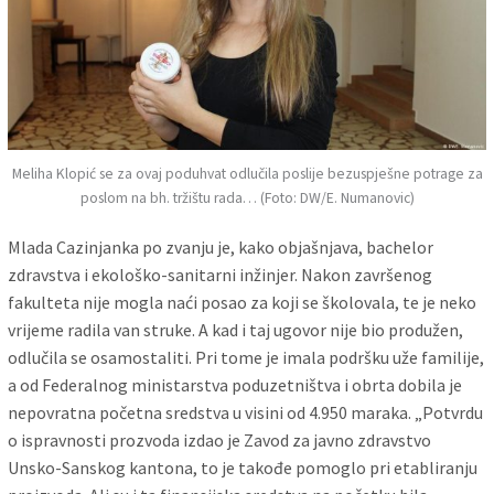
Meliha Klopić se za ovaj poduhvat odlučila poslije bezuspješne potrage za
poslom na bh. tržištu rada… (Foto: DW/E. Numanovic)
Mlada Cazinjanka po zvanju je, kako objašnjava, bachelor
zdravstva i ekološko-sanitarni inžinjer. Nakon završenog
fakulteta nije mogla naći posao za koji se školovala, te je neko
vrijeme radila van struke. A kad i taj ugovor nije bio produžen,
odlučila se osamostaliti. Pri tome je imala podršku uže familije,
a od Federalnog ministarstva poduzetništva i obrta dobila je
nepovratna početna sredstva u visini od 4.950 maraka. „Potvrdu
o ispravnosti prozvoda izdao je Zavod za javno zdravstvo
Unsko-Sanskog kantona, to je takođe pomoglo pri etabliranju