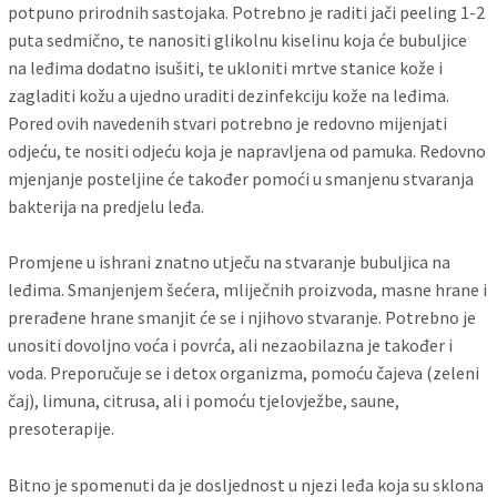
potpuno prirodnih sastojaka. Potrebno je raditi jači peeling 1-2
puta sedmično, te nanositi glikolnu kiselinu koja će bubuljice
na leđima dodatno isušiti, te ukloniti mrtve stanice kože i
zagladiti kožu a ujedno uraditi dezinfekciju kože na leđima.
Pored ovih navedenih stvari potrebno je redovno mijenjati
odjeću, te nositi odjeću koja je napravljena od pamuka. Redovno
mjenjanje posteljine će također pomoći u smanjenu stvaranja
bakterija na predjelu leđa.
Promjene u ishrani znatno utječu na stvaranje bubuljica na
leđima. Smanjenjem šećera, mliječnih proizvoda, masne hrane i
prerađene hrane smanjit će se i njihovo stvaranje. Potrebno je
unositi dovoljno voća i povrća, ali nezaobilazna je također i
voda. Preporučuje se i detox organizma, pomoću čajeva (zeleni
čaj), limuna, citrusa, ali i pomoću tjelovježbe, saune,
presoterapije.
Bitno je spomenuti da je dosljednost u njezi leđa koja su sklona