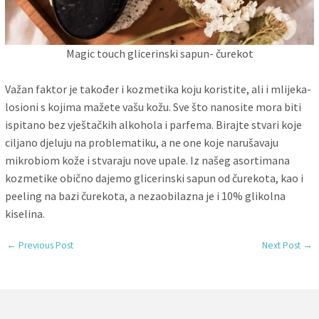
Magic touch glicerinski sapun- čurekot
Važan faktor je također i kozmetika koju koristite, ali i mlijeka-
losioni s kojima mažete vašu kožu. Sve što nanosite mora biti
ispitano bez vještačkih alkohola i parfema. Birajte stvari koje
ciljano djeluju na problematiku, a ne one koje narušavaju
mikrobiom kože i stvaraju nove upale. Iz našeg asortimana
kozmetike obično dajemo glicerinski sapun od čurekota, kao i
peeling na bazi čurekota, a nezaobilazna je i 10% glikolna
kiselina.
←
Previous Post
Next Post
→