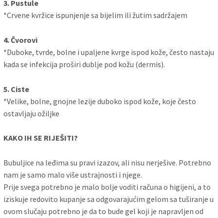
3. Pustule
*Crvene kvržice ispunjenje sa bijelim ili žutim sadržajem
4. Čvorovi
*Duboke, tvrde, bolne i upaljene kvrge ispod kože, često nastaju
kada se infekcija proširi dublje pod kožu (dermis).
5. Ciste
*Velike, bolne, gnojne lezije duboko ispod kože, koje često
ostavljaju ožiljke
KAKO IH SE RIJEŠITI?
Bubuljice na leđima su pravi izazov, ali nisu nerješive. Potrebno
nam je samo malo više ustrajnosti i njege.
Prije svega potrebno je malo bolje voditi računa o higijeni, a to
iziskuje redovito kupanje sa odgovarajućim gelom sa tuširanje u
ovom slučaju potrebno je da to bude gel koji je napravljen od