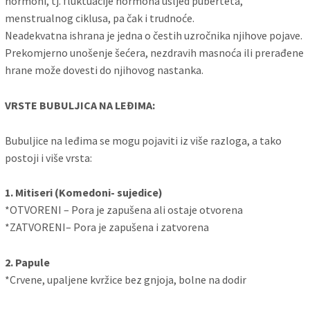
hormoni, tj. fluktuacije hormona usljed puberteta,
menstrualnog ciklusa, pa čak i trudnoće.
Neadekvatna ishrana je jedna o čestih uzročnika njihove pojave.
Prekomjerno unošenje šećera, nezdravih masnoća ili prerađene
hrane može dovesti do njihovog nastanka.
VRSTE BUBULJICA NA LEĐIMA:
Bubuljice na leđima se mogu pojaviti iz više razloga, a tako
postoji i više vrsta:
1. Mitiseri (Komedoni- sujedice)
*OTVORENI – Pora je zapušena ali ostaje otvorena
*ZATVORENI– Pora je zapušena i zatvorena
2. Papule
*Crvene, upaljene kvržice bez gnjoja, bolne na dodir