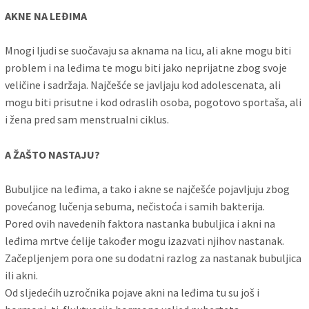
AKNE NA LEĐIMA
Mnogi ljudi se suočavaju sa aknama na licu, ali akne mogu biti
problem i na leđima te mogu biti jako neprijatne zbog svoje
veličine i sadržaja. Najčešće se javljaju kod adolescenata, ali
mogu biti prisutne i kod odraslih osoba, pogotovo sportaša, ali
i žena pred sam menstrualni ciklus.
A ŽAŠTO NASTAJU?
Bubuljice na leđima, a tako i akne se najčešće pojavljuju zbog
povećanog lučenja sebuma, nečistoća i samih bakterija.
Pored ovih navedenih faktora nastanka bubuljica i akni na
leđima mrtve ćelije također mogu izazvati njihov nastanak.
Začepljenjem pora one su dodatni razlog za nastanak bubuljica
ili akni.
Od sljedećih uzročnika pojave akni na leđima tu su još i